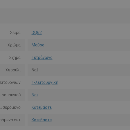
Σειρά
DQ62
Χρώμα
Μαύρο
Σχήμα
Τετράγωνο
Χερούλι
Ναί
ειτουργιών
1-λειτουργική
 σαπουνιού
Ναι
αι συρόμενο
Κατεβάστε
υρόμενο σετ
Κατεβάστε