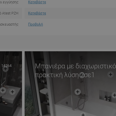
ι εγγύησης
Κατεβάστε
ό Atest PZH
Κατεβάστε
ασκευαστής
Προβολή
Μπανιέρα με διαχωριστικό
14264
πρακτική λύση 2σε1