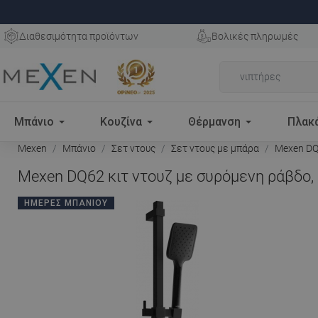
Διαθεσιμότητα προϊόντων
Βολικές πληρωμές
Μπάνιο
Κουζίνα
Θέρμανση
Πλακ
Mexen
Μπάνιο
Σετ ντους
Σετ ντους με μπάρα
Mexen DQ6
Mexen DQ62 κιτ ντουζ με συρόμενη ράβδο,
ΗΜΈΡΕΣ ΜΠΆΝΙΟΥ