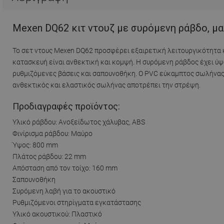
Mexen DQ62 κιτ ντουζ με συρόμενη ράβδο, μα
Το σετ ντους Mexen DQ62 προσφέρει εξαιρετική λειτουργικότητα 
κατασκευή είναι ανθεκτική και κομψή. Η συρόμενη ράβδος έχει ύ
ρυθμιζόμενες βάσεις και σαπουνοθήκη. Ο PVC εύκαμπτος σωλήνας 
ανθεκτικός και ελαστικός σωλήνας αποτρέπει την στρέψη.
Προδιαγραφές προϊόντος:
Υλικό ράβδου: Ανοξείδωτος χάλυβας, ABS
Φινίρισμα ράβδου: Μαύρο
Ύψος: 800 mm
Πλάτος ράβδου: 22 mm
Απόσταση από τον τοίχο: 160 mm
Σαπουνοθήκη
Συρόμενη λαβή για το ακουστικό
Ρυθμιζόμενοι στηρίγματα εγκατάστασης
Υλικό ακουστικού: Πλαστικό