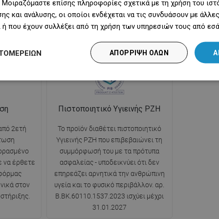
 Μοιραζόμαστε επίσης πληροφορίες σχετικά με τη χρήση του ιστ
ντους είναι
κατά τη διάρκεια του μπάνιου, χωρίς
νερού, εν
ης και ανάλυσης, οι οποίοι ενδέχεται να τις συνδυάσουν με άλλ
ι πιο
φόβο διακοπής της συνεχούς ροής
του δεν γρ
 ή που έχουν συλλέξει από τη χρήση των υπηρεσιών τους από εσά
νερού.
της μπ
ΤΟΜΕΡΕΙΏΝ
ΑΠΌΡΡΙΨΗ ΌΛΩΝ
Α
ηση
Πιστοποιητικό Υγιεινής PZH
από 2ετή
Το προϊόν διαθέτει πιστοποιητικό
πτωση
Υγιεινής PZH που επιβεβαιώνει τη
ορασμένο
συμμόρφωσή του με τα πρότυπα
ε να έρθετε
ασφαλείας - υποδεικνύει ότι δεν
φόρμας
επηρεάζει αρνητικά την ανθρώπινη
νικά στον
υγεία και το φυσικό περιβάλλον. αρ.
στήριξης.
B.BK.60110.1537.2023 ισχύει μέχρι
31.01.2027