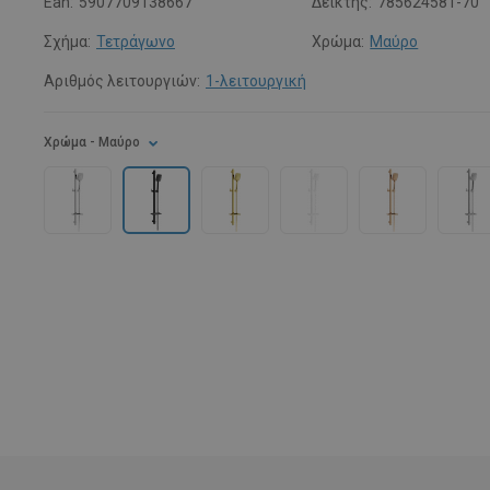
Ean:
5907709138667
Δείκτης:
785624581-70
Σχήμα:
Τετράγωνο
Χρώμα:
Μαύρο
Αριθμός λειτουργιών:
1-λειτουργική
Χρώμα
- Μαύρο