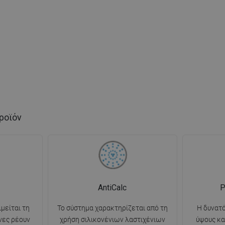
ροϊόν
AntiCalc
Ρ
ιμείται τη
Το σύστημα χαρακτηρίζεται από τη
Η δυνατ
νες ρέουν
χρήση σιλικονένιων λαστιχένιων
ύψους κα