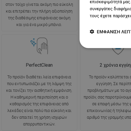
επισκεψιμότητά μας.
στον τοίχο γίνεται ακόμη πιο εύκολη
επόμενων στοιχείων του 
συνεργάτες διαφήμισ
και επιτρέπει την πλήρη αξιοποίηση
πολύ ευκολότερη κα
τους έχετε παράσχει
της διαθέσιμης επιφάνειας ακόμη
διαισθητική.
και για ένα μικρό μπάνιο.
ΕΜΦΆΝΙΣΗ ΛΕΠ
PerfectClean
2 χρόνια εγγύ
Το προϊόν διαθέτει λεία επιφάνεια
Το προϊόν καλύπτεται 
που εντυπωσιάζει με τη λάμψη της
εγγύηση. Σε περί
και τονίζει την αισθητική εμφάνιση.
προβλημάτων με το αγ
Η καθημερινή περιποίηση και ο
προϊόν, σας παροτρύνουμ
καθαρισμός της επιφάνειας από
σε επαφή μέσω της 
λεκέδες είναι πολύ πιο εύκολη και
επικοινωνίας ή τηλεφω
δεν απαιτεί τη χρήση ισχυρών
αριθμό της γραμμής υπο
απορρυπαντικών.