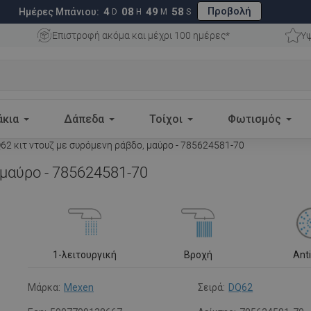
Προβολή
4
08
49
57
Ημέρες Μπάνιου:
D
H
M
S
Επιστροφή ακόμα και μέχρι 100 ημέρες*
Υψ
άκια
Δάπεδα
Τοίχοι
Φωτισμός
2 κιτ ντουζ με συρόμενη ράβδο, μαύρο - 785624581-70
 μαύρο - 785624581-70
1-λειτουργική
Βροχή
Ant
Μάρκα:
Mexen
Σειρά:
DQ62