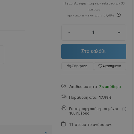
Η χαμηλότερη τιμή των τελευταίων 30
ημερών
πριν από την έκπτωση: 37,49 €
-
+
Στο καλάθι
favorite_border
Αγαπημένα
Σύγκριση
Διαθεσιμότητα:
Σε απόθεμα
Παράδοση από:
17.99 €
Επιστροφή ακόμη και μέχρι
100 ημέρες
άτομα
το αγόρασαν.
1
1