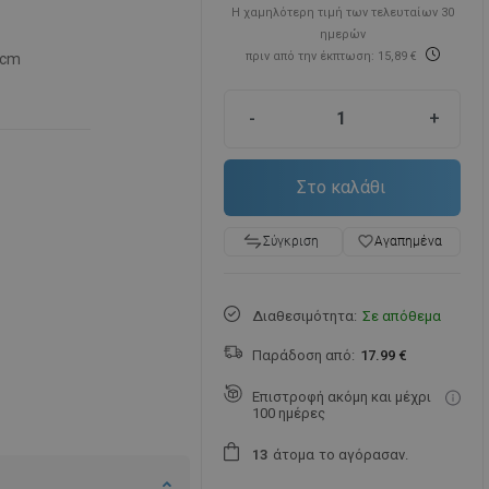
Η χαμηλότερη τιμή των τελευταίων 30
ημερών
πριν από την έκπτωση: 15,89 €
 cm
-
+
Στο καλάθι
favorite_border
Αγαπημένα
Σύγκριση
Διαθεσιμότητα:
Σε απόθεμα
Παράδοση από:
17.99 €
Επιστροφή ακόμη και μέχρι
100 ημέρες
άτομα
το αγόρασαν.
1
3