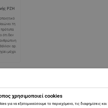
ινής PZH
τοποιητικό
βαιώνει τη
 πρότυπα
ι ότι δεν
 ανθρώπινη
βάλλον. αρ.
χύει μέχρι
Σειρά
D-17
οπος χρησιμοποιεί cookies
ερη πλευρά
24 εκ.
ies για να εξατομικεύσουμε το περιεχόμενο, τις διαφημίσεις και