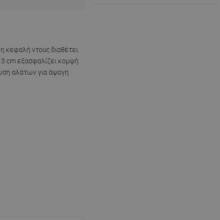
 η κεφαλή ντους διαθέτει
ν 3 cm εξασφαλίζει κομψή
ρωση αλάτων για άψογη