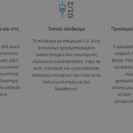
 και στη
Τυπικό σύνδεσμο
Προσομοί
Το σύνδεσμο με σπείρωμα 1/2" είναι
 από υλικά
Ο ψεκασμό
ένα κοινώς χρησιμοποιούμενο
κτικά στο
κεφαλή ν
τυπικό στοιχείο στις εσωτερικές
ωση, χάρη
βροχή. Κάν
υδραυλικές εγκαταστάσεις. Χάρη σε
 ελκυστική
να πέφτου
αυτό, η σύνδεση και η εγκατάσταση
ργικότητά
σώμ
επόμενων στοιχείων του ντους είναι
 διάστημα
χρησιμοπ
πολύ ευκολότερη και πιο
 το επίπεδο
επίσης μει
διαισθητική.
τιο.
ένταση 
χαλάρωση 