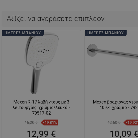
Αξίζει να αγοράσετε επιπλέον
ΗΜΈΡΕΣ ΜΠΆΝΙΟΥ
ΗΜΈΡΕΣ ΜΠΆΝΙΟΥ
Mexen R-17 λαβή ντους με 3
Mexen βραχίονας ντου
λειτουργίες, χρώμιο/λευκό -
40 εκ. χρώμιο - 79
79517-02
16,20 €
-19,81%
12,60 €
-19,92
12,99 €
10,09 