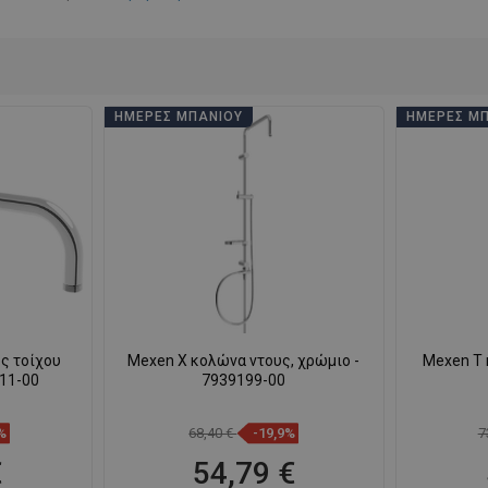
ΗΜΈΡΕΣ ΜΠΆΝΙΟΥ
ΗΜΈΡΕΣ Μ
ς τοίχου
Mexen X κολώνα ντους, χρώμιο -
Mexen T 
211-00
7939199-00
%
68,40 €
-19,9%
7
€
54,79 €