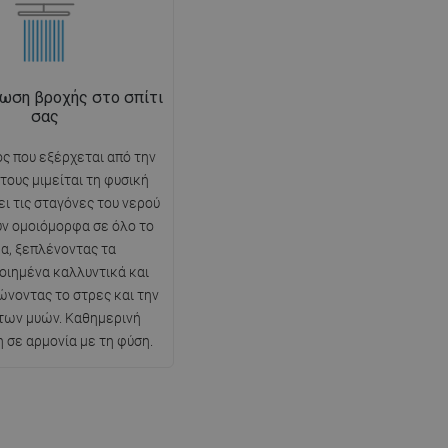
ωση βροχής στο σπίτι
σας
ς που εξέρχεται από την
τους μιμείται τη φυσική
ει τις σταγόνες του νερού
ν ομοιόμορφα σε όλο το
α, ξεπλένοντας τα
οιημένα καλλυντικά και
ώνοντας το στρες και την
των μυών. Καθημερινή
σε αρμονία με τη φύση.