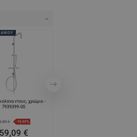
SWEDISH
FINNISH
PORTUGUESE
ΠΆΝΙΟΥ
ΗΜΈΡΕΣ ΜΠΆΝΙΟΥ
CROATIAN
GREEK
SLOVENIAN
Επόμενο
κολόνα ντους, χρώμιο -
Mexen Q στήλη ντους, χρώμιο -
7939399-00
79395-00
3,80 €
-19,93%
66,60 €
-19,99%
59,09 €
53,29 €