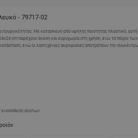
λευκό - 79717-02
ιτουργικότητας. Με κατασκευή από υψηλής ποιότητας πλαστικό, αυτή
ς 24x24 cm παρέχουν άνεση και ευρυχωρία στη χρήση, ενώ το πάχος τω
εγκατάσταση, ενώ οι λαστιχένιες ακροφύσιες αποτρέπουν την συγκέντ
ην εναπόθεση άλατων
ροϊόν