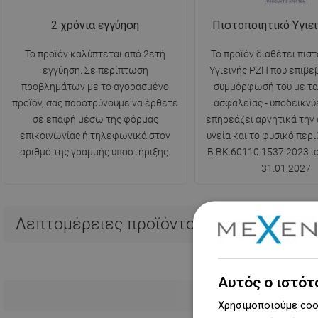
2 χρόνια εγγύηση
Πιστοποιητικό Υγιε
Το προϊόν καλύπτεται από 2ετή
Το προϊόν διαθέτει πισ
εγγύηση. Σε περίπτωση
Υγιεινής PZH που επιβε
προβλημάτων με το αγορασμένο
συμμόρφωσή του με τα
προϊόν, σας παροτρύνουμε να έρθετε
ασφαλείας - υποδεικνύε
σε επαφή μέσω της φόρμας
επηρεάζει αρνητικά την
επικοινωνίας ή τηλεφωνικά στον
υγεία και το φυσικό περι
αριθμό της γραμμής υποστήριξης.
B.BK.60110.1537.2023 ισ
31.01.2027
Λεπτομέρειες προϊόντος
Αυτός ο ιστότ
Μεγαλύτ
Χρησιμοποιούμε cook