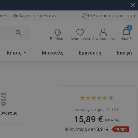
close
ηλές αξιολογήσεις πελατών
Καλύτερη τιμή/ποιότητα
0
search
Βοήθεια
Αγαπημένα
Λογαριασμός
Καλάθι
Κήπος
Μπεσελς
Εμπνευση
Επαφή
Mexen D-17 κεφαλή ντους
(4)
24x24 cm, χρώμιο/λευκό -
79717-02
Κατάλογος τιμής:
19,80 €
σύνδεσμο
15,89 €
(με ΦΠΑ)
Φθηνότερα από
3,91 €
19,75%