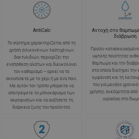
AntiCalc
Αντοχή στο θαμπωμα
διάβρωση
Το σύστημα χαρακτηρίζεται από τη
Προϊόν κατασκευασμένο
χρήση σιλικονένιων λαστιχένιων
υψηλής ποιότητας ανθε
δακτυλιδιών, περιορίζει την
θαμπωμα και την διάβρ
εναπόθεση αλάτων και διευκολύνει
στα οποία διατηρεί την
τον καθαρισμό – αρκεί να το
εμφάνιση και τη λειτου
σκουπίσετε με το χέρι ή με ένα πανί.
του για μεγάλο χρονικό
Με αυτόν τον τρόπο μπορείτε να
χρήσης, ανεξάρτητα από
αποτρέψετε το μπλοκάρισμα των
υγρασίας στο δωμά
ακροφυσίων και να αυξήσετε τη
διάρκεια ζωής του προϊόντος.