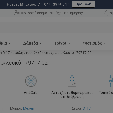
Προβολή
7
04
39
53
Ημέρες Μπάνιου:
D
H
M
S
Επιστροφή ακόμα και μέχρι 100 ημέρες*
Υψ
άκια
Δάπεδα
Τοίχοι
Φωτισμός
 D-17 κεφαλή ντους 24x24 cm, χρώμιο/λευκό - 79717-02
ο/λευκό - 79717-02
AntiCalc
Αντοχή στο θαμπωμα και
Τυπικό 
στη διάβρωση
Μάρκα:
Mexen
Σειρά:
D-17