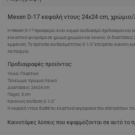
Mexen D-17 κεφαλή ντους 24x24 cm, χρώμιο/
Η Mexen D-17 προσφέρει έναν κομψό συνδυασμό σχεδιασμού και λε
ελκυστικό φινίρισμα σε χρώμα χρωμίου και λευκού. Οι διαστάσει
εμφάνιση. Το πρότυπο συνδεσιμότητας G 1/2'' επιτρέπει εύκολη 
λειτουργία.
Προδιαγραφές προϊόντος:
Υλικό: Πλαστικό
Τελείωμα: Χρώμιο/Λευκό
Διαστάσεις: 24x24 cm
Πάχος: 3 cm
Κανονική σύνδεση G 1/2"
Η κεφαλή ντους διαθέτει ελαστικά ακροφύσια που αποτρέπουν τ
Καινοτόμες λύσεις που εφαρμόζονται σε αυτό το π