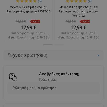
(5)
(4)
Mexen R-17 κεφαλή ντους 3
Mexen R-17 λαβή ντους με 3
λειτουργιών, χρώμιο - 79517-00
λειτουργίες, χρώμιο/λευκό -
79517-02
16,20 €
16,20 €
-19,81%
-19,81%
12,99 €
12,99 €
Κατάλογος τιμής:
16,20 €
Κατάλογος τιμής:
16,20 €
Η χαμηλότερη τιμή: 12,99 €
Η χαμηλότερη τιμή: 12,99 €
Διαθεσιμότητα:
Σε απόθεμα
Διαθεσιμότητα:
Σε απόθεμα
Στο καλάθι
Στο καλάθι
Συχνές ερωτήσεις
Σύγκριση
favorite_border
Αγαπημένα
Σύγκριση
favorite_border
Αγαπημένα
Δεν βρήκες απάντηση;
Γράψε μας
Ρώτησέ μας μια ερώτηση