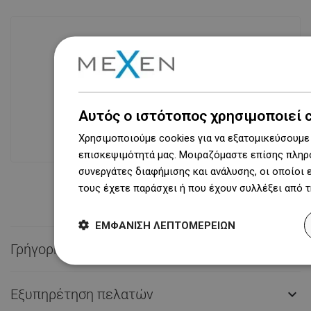
Διαθεσιμότητα προϊόντων
Σύγχρονο κέντρο logistics επιφάνειας
31 000 m² με πάνω από 68 χιλιάδες
Αυτός ο ιστότοπος χρησιμοποιεί 
θέσεις παλετών παρέχει πάνω από 1
500 000 διαθέσιμα προϊόντα!
Χρησιμοποιούμε cookies για να εξατομικεύσουμε 
επισκεψιμότητά μας. Μοιραζόμαστε επίσης πληρο
συνεργάτες διαφήμισης και ανάλυσης, οι οποίοι
τους έχετε παράσχει ή που έχουν συλλέξει από 
ΕΜΦΆΝΙΣΗ ΛΕΠΤΟΜΕΡΕΙΏΝ
Γρήγορη επαφή

Εξυπηρέτηση πελατών
