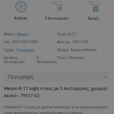
AntiCalc
3 λειτουργιών
Βροχή
Μάρκα:
Mexen
Σειρά:
R-17
Ean:
5907709117891
Δείκτης:
79517-02
Σχήμα:
Τετράγωνο
Χρώμα:
Χρώμιο/Λευκός
Αριθμός
3-
Υλικό:
Πλαστικό
λειτουργιών:
λειτουργική
Περιγραφή
Mexen R-17 λαβή ντους με 3 λειτουργίες, χρώμιο/
λευκό - 79517-02
Η Mexen R-17 είναι μια υψηλής ποιότητας 3-λειτουργική κεφαλή
ντους που προσφέρει μοναδική εμπειρία μπάνιου.