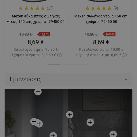
(13)
(9)
Mexen εύκαμπτος σωλήνας
Mexen σωλήνας ντους 150 cm,
ντους 150 cm, χρώμιο - 79450-00
χρώμιο - 79460-00
10,80 €
10,80 €
-19,54%
-19,54%
8,69 €
8,69 €
Κατάλογος τιμής:
10,80 €
Κατάλογος τιμής:
10,80 €
Η χαμηλότερη τιμή: 8,69 €
Η χαμηλότερη τιμή: 8,69 €
Διαθεσιμότητα:
Σε απόθεμα
Διαθεσιμότητα:
Σε απόθεμα
Στο καλάθι
Στο καλάθι
Εμπνεύσεις
Σύγκριση
favorite_border
Αγαπημένα
Σύγκριση
favorite_border
Αγαπημένα