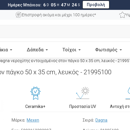
Προβολή
6
05
47
23
Ημέρες Μπάνιου:
D
H
M
S
Επιστροφή ακόμα και μέχρι 100 ημέρες*
Υψ
άκια
Δάπεδα
Τοίχοι
Φωτισμός
agna νεροχύτης εντοιχισμένος στον πάγκο 50 x 35 cm, λευκός - 2199
ν πάγκο 50 x 35 cm, λευκός - 21995100
Ceramika+
Προστασία UV
Αντοχή σ
Μάρκα:
Mexen
Σειρά:
Dagna