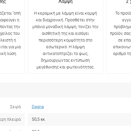
σης
Λάμψη
2 
άζεται "οπή
Η κεραμική με λάμψη είναι κομψή
Το προϊ
ιαφεύγει η
και διαχρονική. Προσθέτει στην
εγγύ
έποντας την
μπάνιο μοναδική λάμψη, τονίζει την
προβλημ
χείλος του
αισθητική της και εισάγει
προϊόν, σα
κλειστή η
περισσότερη κομψότητα στο
σε επ
ται για μια
εσωτερικό. Η λάμψη
επικοινω
ική λύση.
αντικατοπτρίζει το φως,
αριθμό τ
δημιουργώντας εντύπωση
μεγέθυνσης και φωτεινότητας.
Σειρά
Dagna
ερη πλευρά
50,5 εκ.