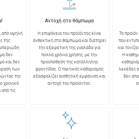
V
Αντοχή στο θάμπωμα
ι από υψηλή
Η επιφάνεια του προϊόντος είναι
Το προϊόν
ς της
ανθεκτική στο θάμπωμα και διατηρεί
που εντυπ
 υπεριώδη
την εξαιρετική της γυαλάδα για
και τονίζε
μα δεν
πολλά χρόνια χρήσης, με την
Η καθημ
μό και δεν
προϋπόθεση της κατάλληλης
καθαρισμ
ίδραση των
φροντίδας. Ο τακτικός καθαρισμός
λεκέδες ε
ρώντας την
εξασφαλίζει αισθητική εμφάνιση και
δεν απα
ο χρονικό
αντοχή του προϊόντος.
α
 από τις