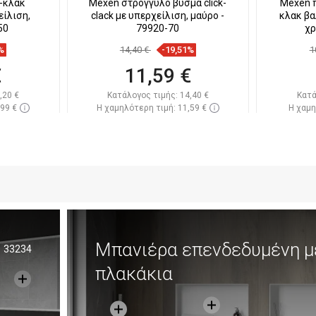
-κλακ
Mexen στρογγυλό βύσμα click-
Mexen 
είλιση,
clack με υπερχείλιση, μαύρο -
κλακ βα
50
79920-70
χρ
%
14,40 €
-19,51%
1
€
11,59 €
,20 €
Κατάλογος τιμής:
14,40 €
Κατά
,99 €
Η χαμηλότερη τιμή: 11,59 €
Η χαμη
πόθεμα
Διαθεσιμότητα:
Σε απόθεμα
Διαθεσ
ι
Στο καλάθι
απημένα
Σύγκριση
favorite_border
Αγαπημένα
Σύγκ
Μπανιέρα επενδεδυμένη μ
33234
πλακάκια