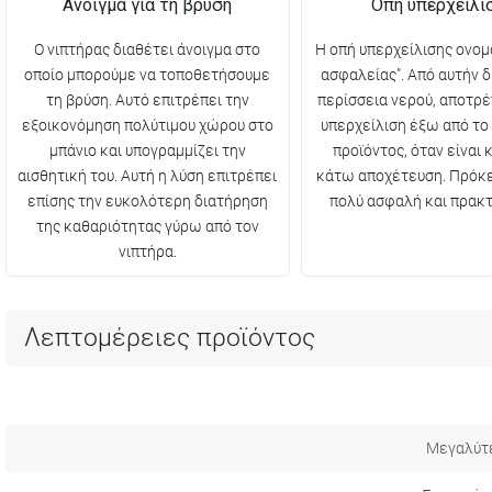
Άνοιγμα για τη βρύση
Οπή υπερχείλι
Ο νιπτήρας διαθέτει άνοιγμα στο
Η οπή υπερχείλισης ονομ
οποίο μπορούμε να τοποθετήσουμε
ασφαλείας". Από αυτήν δ
τη βρύση. Αυτό επιτρέπει την
περίσσεια νερού, αποτρ
εξοικονόμηση πολύτιμου χώρου στο
υπερχείλιση έξω από το 
μπάνιο και υπογραμμίζει την
προϊόντος, όταν είναι 
αισθητική του. Αυτή η λύση επιτρέπει
κάτω αποχέτευση. Πρόκει
επίσης την ευκολότερη διατήρηση
πολύ ασφαλή και πρακτ
της καθαριότητας γύρω από τον
νιπτήρα.
Λεπτομέρειες προϊόντος
Μεγαλύτ