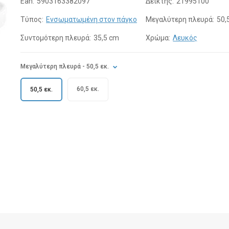
Ean:
5903163382097
Δείκτης:
21995100
Τύπος:
Ενσωματωμένη στον πάγκο
Μεγαλύτερη πλευρά:
50,
Συντομότερη πλευρά:
35,5 cm
Χρώμα:
Λευκός
Μεγαλύτερη πλευρά
- 50,5 εκ.
60,5 εκ.
50,5 εκ.