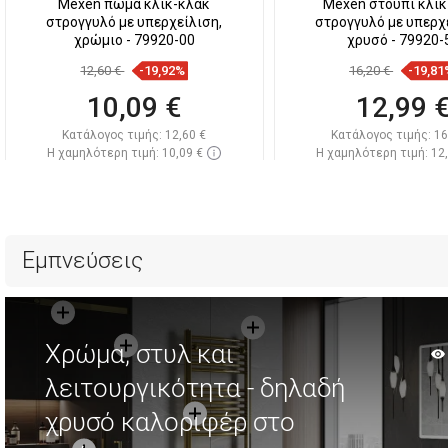
Mexen πώμα κλικ-κλακ
Mexen στούπι κλικ
στρογγυλό με υπερχείλιση,
στρογγυλό με υπερχ
χρώμιο - 79920-00
χρυσό - 79920-
12,60 €
-19,92%
16,20 €
-19,81
10,09 €
12,99 
Κατάλογος τιμής:
12,60 €
Κατάλογος τιμής:
16
Η χαμηλότερη τιμή: 10,09 €
Η χαμηλότερη τιμή: 12
Διαθεσιμότητα:
Σε απόθεμα
Διαθεσιμότητα:
Σε α
Στο καλάθι
Στο καλάθ
Σύγκριση
favorite_border
Αγαπημένα
Σύγκριση
favorite_border
Αγ
Εμπνεύσεις
Χρώμα, στυλ και
λειτουργικότητα - δηλαδή
χρυσό καλοριφέρ στο