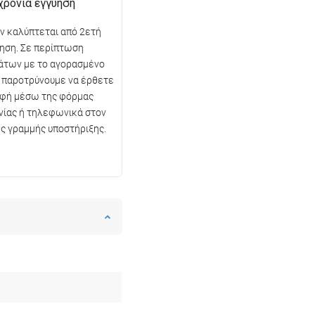
χρόνια εγγύηση
όν καλύπτεται από 2ετή
ηση. Σε περίπτωση
άτων με το αγορασμένο
ς παροτρύνουμε να έρθετε
αφή μέσω της φόρμας
νίας ή τηλεφωνικά στον
ης γραμμής υποστήριξης.