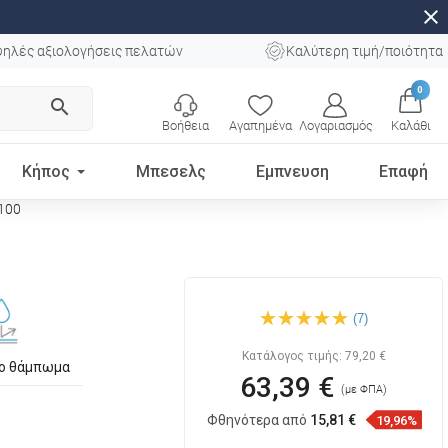
close
ηλές αξιολογήσεις πελατών
Καλύτερη τιμή/ποιότητα
0
search
Βοήθεια
Αγαπημένα
Λογαριασμός
Καλάθι
Κήπος
Μπεσελς
Εμπνευση
Επαφή
5100
Mexen Dagna νεροχύτης
(7)
εντοιχισμένος στον πάγκο
50 x 35 cm, λευκός -
21995100
Κατάλογος τιμής:
79,20 €
το θάμπωμα
63,39 €
(με ΦΠΑ)
Φθηνότερα από
15,81 €
19,96%