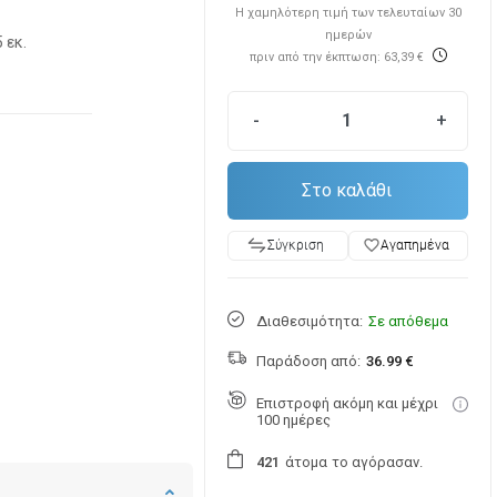
Η χαμηλότερη τιμή των τελευταίων 30
ημερών
5 εκ.
πριν από την έκπτωση: 63,39 €
-
+
Στο καλάθι
favorite_border
Αγαπημένα
Σύγκριση
Διαθεσιμότητα:
Σε απόθεμα
Παράδοση από:
36.99 €
Επιστροφή ακόμη και μέχρι
100 ημέρες
άτομα
το αγόρασαν.
4
2
1