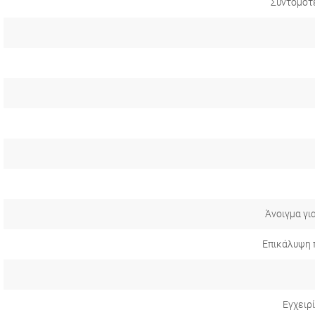
Συντομότ
Άνοιγμα γι
Επικάλυψη 
Εγχειρ