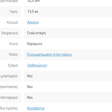
ερη πλευρά
35,5 cm
Ύψος
13,5 εκ.
Χρώμα
Λευκός
Επιφάνεια
Γυαλιστερή
Υλικό
Κεραμικό
Τύπος
Ενσωματωμένη στον πάγκο
Σχήμα
Ορθογώνιος
α μπαταρίες
Ναι
προστασίας
Ναι
Μεταφορά
Ναι
ίδιο Χρήσης
Κατεβάστε