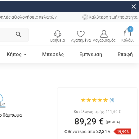
close
ηλές αξιολογήσεις πελατών
Καλύτερη τιμή/ποιότητα
0
search
Βοήθεια
Αγαπημένα
Λογαριασμός
Καλάθι
Κήπος
Μπεσελς
Εμπνευση
Επαφή
Mexen Gaja επιτραπέζιος
(4)
νιπτήρας 66 x 45 εκ., λευκός
- 21726600
Κατάλογος τιμής:
111,60 €
το θάμπωμα
89,29 €
(με ΦΠΑ)
Φθηνότερα από
22,31 €
19,99%