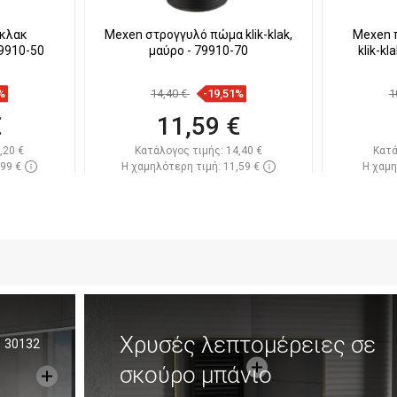
-κλακ
Mexen στρογγυλό πώμα klik-klak,
Mexen 
79910-50
μαύρο - 79910-70
klik-k
%
14,40 €
-19,51%
1
€
11,59 €
,20 €
Κατάλογος τιμής:
14,40 €
Κατά
,99 €
Η χαμηλότερη τιμή: 11,59 €
Η χαμη
πόθεμα
Διαθεσιμότητα:
Σε απόθεμα
Διαθεσ
ι
Στο καλάθι
απημένα
Σύγκριση
favorite_border
Αγαπημένα
Σύγκ
Χρυσές λεπτομέρειες σε
30132
σκούρο μπάνιο