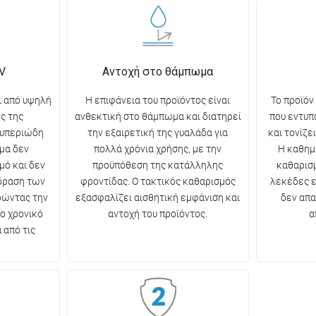
V
Αντοχή στο θάμπωμα
ι από υψηλή
Η επιφάνεια του προϊόντος είναι
Το προϊόν
ς της
ανθεκτική στο θάμπωμα και διατηρεί
που εντυπ
 υπεριώδη
την εξαιρετική της γυαλάδα για
και τονίζε
μα δεν
πολλά χρόνια χρήσης, με την
Η καθημ
μό και δεν
προϋπόθεση της κατάλληλης
καθαρισμ
ίδραση των
φροντίδας. Ο τακτικός καθαρισμός
λεκέδες ε
ρώντας την
εξασφαλίζει αισθητική εμφάνιση και
δεν απα
ο χρονικό
αντοχή του προϊόντος.
α
 από τις