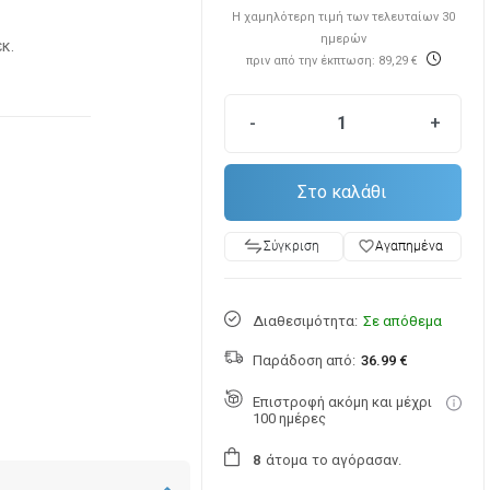
Η χαμηλότερη τιμή των τελευταίων 30
ημερών
εκ.
πριν από την έκπτωση: 89,29 €
-
+
Στο καλάθι
favorite_border
Αγαπημένα
Σύγκριση
Διαθεσιμότητα:
Σε απόθεμα
Παράδοση από:
36.99 €
Επιστροφή ακόμη και μέχρι
100 ημέρες
άτομα
το αγόρασαν.
8