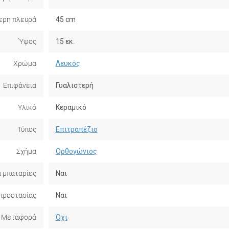
ερη πλευρά
45 cm
Ύψος
15 εκ.
Χρώμα
Λευκός
Επιφάνεια
Γυαλιστερή
Υλικό
Κεραμικό
Τύπος
Επιτραπέζιο
Σχήμα
Ορθογώνιος
α μπαταρίες
Ναι
προστασίας
Ναι
Μεταφορά
Όχι