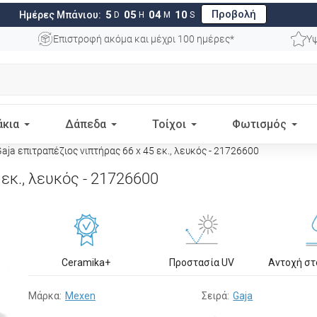
Προβολή
5
05
04
09
Ημέρες Μπάνιου:
D
H
M
S
Επιστροφή ακόμα και μέχρι 100 ημέρες*
Υψ
άκια
Δάπεδα
Τοίχοι
Φωτισμός
ja επιτραπέζιος νιπτήρας 66 x 45 εκ., λευκός - 21726600
εκ., λευκός - 21726600
Ceramika+
Προστασία UV
Αντοχή σ
Μάρκα:
Mexen
Σειρά:
Gaja