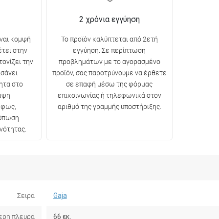
2 χρόνια εγγύηση
ίναι κομψή
Το προϊόν καλύπτεται από 2ετή
έτει στην
εγγύηση. Σε περίπτωση
τονίζει την
προβλημάτων με το αγορασμένο
ισάγει
προϊόν, σας παροτρύνουμε να έρθετε
ητα στο
σε επαφή μέσω της φόρμας
μψη
επικοινωνίας ή τηλεφωνικά στον
 φως,
αριθμό της γραμμής υποστήριξης.
τύπωση
νότητας.
Σειρά
Gaja
ερη πλευρά
66 εκ.