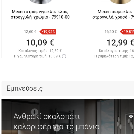
Mexen στρόφιγγα κλικ-κλακ,
Mexen σώμα κλικ
στρογγυλή, χρώμιο - 79910-00
στρογγυλό, χρυσό - 
12,60 €
-19,92%
16,20 €
-19,81
10,09 €
12,99 
Κατάλογος τιμής:
12,60 €
Κατάλογος τιμής:
16
Η χαμηλότερη τιμή: 10,09 €
Η χαμηλότερη τιμή: 12
Διαθεσιμότητα:
Σε απόθεμα
Διαθεσιμότητα:
Σε α
Στο καλάθι
Στο καλάθ
Σύγκριση
favorite_border
Αγαπημένα
Σύγκριση
favorite_border
Αγ
Εμπνεύσεις
Ανθρακί σκαλοπάτι
καλοριφέρ για το μπάνιο