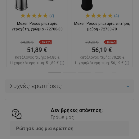
(7)
(4)
Mexen Pecos μπαταρία
Mexen Pecos μπαταρία νιπτήρα,
νεροχύτη, χρώμιο - 72700-00
μαύρη - 72700-70
64,80 €
70,20 €
-19,92%
-19,96%
51,89 €
56,19 €
Κατάλογος τιμής:
64,80 €
Κατάλογος τιμής:
70,20 €
Η χαμηλότερη τιμή: 51,89 €
Η χαμηλότερη τιμή: 56,19 €
Διαθεσιμότητα:
Σε απόθεμα
Διαθεσιμότητα:
Σε απόθεμα
Στο καλάθι
Στο καλάθι
Συχνές ερωτήσεις
Σύγκριση
favorite_border
Αγαπημένα
Σύγκριση
favorite_border
Αγαπημένα
Δεν βρήκες απάντηση;
Γράψε μας
Ρώτησέ μας μια ερώτηση