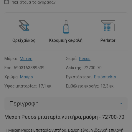
άτομα
το αγόρασαν.
1
0
3
Ορείχαλκος
Κεραμική κεφαλή
Perlator
Μάρκα:
Mexen
Σειρά:
Pecos
Ean:
5903163389539
Δείκτης:
72700-70
Χρώμα:
Μαύρο
Εγκατάσταση:
Επιδαπέδιο
Ύψος μπαταρίας:
17,1 εκ.
Εμβέλεια εκροής:
12,3 εκ.
Περιγραφή
Mexen Pecos μπαταρία νιπτήρα, μαύρη - 72700-70
Η Mexen Pecos μπαταρία νιπτήρα, μαύρη είναι η ιδανική επιλογή