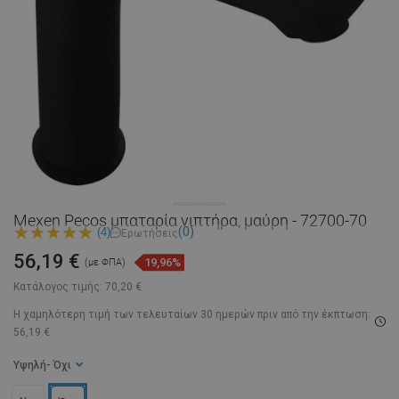
Mexen Pecos μπαταρία νιπτήρα, μαύρη - 72700-70
(0)
(4)
Ερωτήσεις
56,19 €
19,96%
(με ΦΠΑ)
Κατάλογος τιμής:
70,20 €
Η χαμηλότερη τιμή των τελευταίων 30 ημερών
πριν από την έκπτωση:
56,19 €
Υψηλή
- Όχι