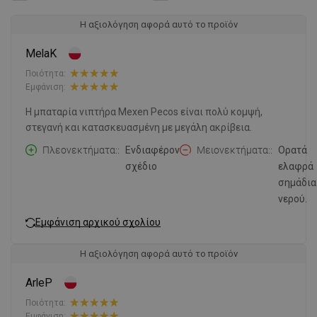
Η αξιολόγηση αφορά αυτό το προϊόν
MelaK
Ποιότητα:
Εμφάνιση:
Η μπαταρία νιπτήρα Mexen Pecos είναι πολύ κομψή,
στεγανή και κατασκευασμένη με μεγάλη ακρίβεια.
Πλεονεκτήματα:
Ενδιαφέρον
Μειονεκτήματα:
Ορατά
σχέδιο
ελαφρά
σημάδια
νερού.
Εμφάνιση αρχικού σχολίου
Η αξιολόγηση αφορά αυτό το προϊόν
ArleP
Ποιότητα:
Εμφάνιση: