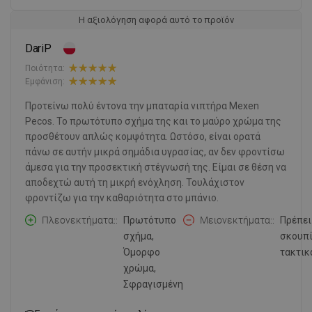
Η αξιολόγηση αφορά αυτό το προϊόν
DariP
Ποιότητα:
Εμφάνιση:
Προτείνω πολύ έντονα την μπαταρία νιπτήρα Mexen
Pecos. Το πρωτότυπο σχήμα της και το μαύρο χρώμα της
προσθέτουν απλώς κομψότητα. Ωστόσο, είναι ορατά
πάνω σε αυτήν μικρά σημάδια υγρασίας, αν δεν φροντίσω
άμεσα για την προσεκτική στέγνωσή της. Είμαι σε θέση να
αποδεχτώ αυτή τη μικρή ενόχληση. Τουλάχιστον
φροντίζω για την καθαριότητα στο μπάνιο.
Πλεονεκτήματα:
Πρωτότυπο
Μειονεκτήματα:
Πρέπει
σχήμα,
σκουπ
Όμορφο
τακτικ
χρώμα,
Σφραγισμένη