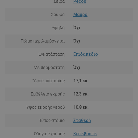
Σειρά
Pecos
Χρώμα
Μαύρο
Υψηλή
Όχι
Πώμα περιλαμβάνεται
Όχι
Εγκατάσταση
Επιδαπέδιο
Με θερμοστάτη
Όχι
Ύψος μπαταρίας
17,1 εκ.
Εμβέλεια εκροής
12,3 εκ.
Ύψος εκροής νερού
10,8 εκ.
Τύπος στόμιο
Σταθερή
Οδηγίες χρήσης
Κατεβάστε