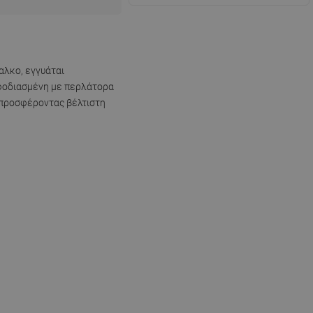
αλκο, εγγυάται
Εφοδιασμένη με περλάτορα
, προσφέροντας βέλτιστη