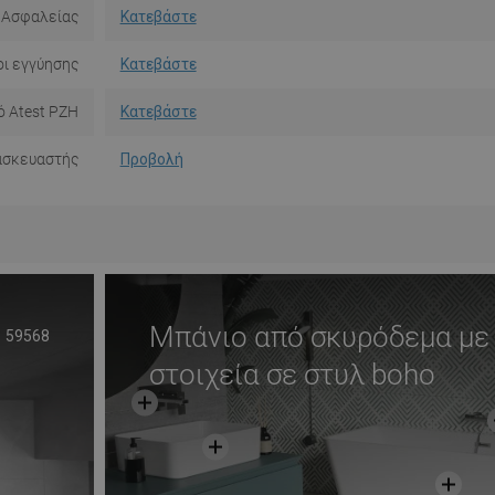
 Ασφαλείας
Κατεβάστε
ι εγγύησης
Κατεβάστε
ό Atest PZH
Κατεβάστε
ασκευαστής
Προβολή
Μπάνιο από σκυρόδεμα με
59568
στοιχεία σε στυλ boho