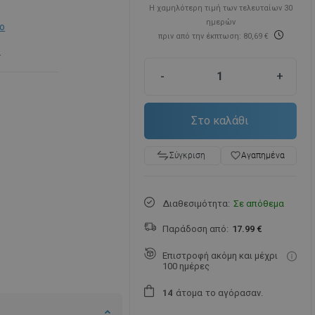
Η χαμηλότερη τιμή των τελευταίων 30
ημερών
ο
πριν από την έκπτωση: 80,69 €
.
-
+
Στο καλάθι
favorite_border
Αγαπημένα
Σύγκριση
Διαθεσιμότητα:
Σε απόθεμα
Παράδοση από:
17.99 €
Επιστροφή ακόμη και μέχρι
100 ημέρες
άτομα
το αγόρασαν.
1
4