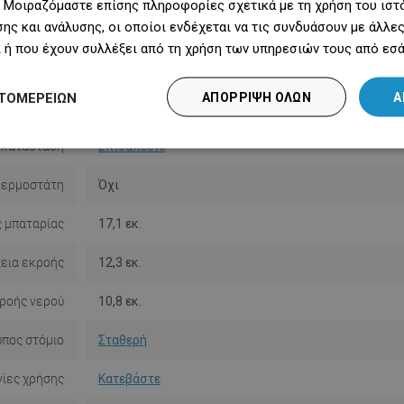
 Μοιραζόμαστε επίσης πληροφορίες σχετικά με τη χρήση του ιστ
ης και ανάλυσης, οι οποίοι ενδέχεται να τις συνδυάσουν με άλλ
Χρώμα
Μαύρο
 ή που έχουν συλλέξει από τη χρήση των υπηρεσιών τους από εσά
Υψηλή
Όχι
ΤΟΜΕΡΕΙΏΝ
ΑΠΌΡΡΙΨΗ ΌΛΩΝ
Α
λαμβάνεται
Όχι
γκατάσταση
Επιδαπέδιο
θερμοστάτη
Όχι
 μπαταρίας
17,1 εκ.
εια εκροής
12,3 εκ.
ροής νερού
10,8 εκ.
ύπος στόμιο
Σταθερή
ίες χρήσης
Κατεβάστε