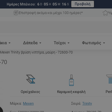
Προβολή
6
05
05
15
Ημέρες Μπάνιου:
D
H
M
S
Επιστροφή ακόμα και μέχρι 100 ημέρες*
Υψ
άκια
Δάπεδα
Τοίχοι
Φωτισμός
Mexen Trinity βρύση νιπτήρα, μαύρη - 72600-70
-70
Ορείχαλκος
Κεραμική κεφαλή
Per
Μάρκα:
Mexen
Σειρά:
Trinity