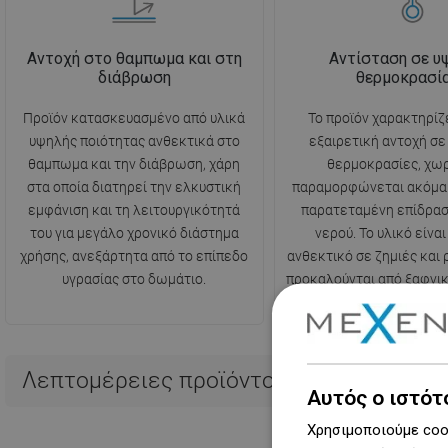
Αντοχή στο θαμπωμα και στη
Αντίσταση σε υ
διάβρωση
θερμοκρασί
Προϊόν κατασκευασμένο από υλικά
Το προϊόν χαρακτηρίζ
υψηλής ποιότητας ανθεκτικά στο
εξαιρετική αντοχή σ
θαμπωμα και την διάβρωση, χάρη
θερμοκρασίες, χωρ
στα οποία διατηρεί την ελκυστική
παραμορφώνεται ακόμα 
εμφάνιση και τη λειτουργικότητά
παρατεταμένη επίδρασ
του για μεγάλο χρονικό διάστημα
νερού. Το υλικό είναι
χρήσης, ανεξάρτητα από το επίπεδο
ανθεκτικό σε ζημιές και
υγρασίας στο δωμάτιο.
προκαλούνται από ξαφνι
θερμοκρασίας
Λεπτομέρειες προϊόντος
Αυτός ο ιστότ
Χρησιμοποιούμε cook