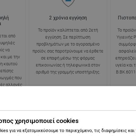
ψηλή
2 χρόνια εγγύηση
Πιστοπο
α
Το προϊόν καλύπτεται από 2ετή
Το προϊόν
εται από
εγγύηση. Σε περίπτωση
Υγιεινής 
ε υψηλές
προβλημάτων με το αγορασμένο
συμμόρφ
ίς να
προϊόν, σας παροτρύνουμε να έρθετε
ασφαλεία
και με την
σε επαφή μέσω της φόρμας
επηρεάζει
η καυτού
επικοινωνίας ή τηλεφωνικά στον
υγεία και 
 επίσης
αριθμό της γραμμής υποστήριξης.
B.BK.6011
 ρωγμές που
κές αλλαγές
.
οπος χρησιμοποιεί cookies
ies για να εξατομικεύσουμε το περιεχόμενο, τις διαφημίσεις και
Σειρά
Trinity