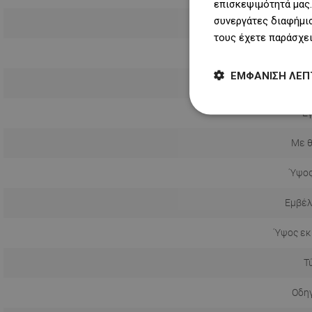
επισκεψιμότητά μας.
συνεργάτες διαφήμισ
τους έχετε παράσχει
ΕΜΦΆΝΙΣΗ ΛΕΠ
Πώμα περι
Ε
Με 
Ύψος
Εμβέλ
Ύψος εκ
Τ
Οδηγ