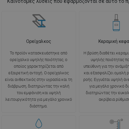
Καινοτόμες λύσεις που εφαρμόζονται σε αυτό το π
Ορείχαλκος
Κεραμική κεφ
Το προϊόν κατασκευάστηκε από
Η βρύση διαθέτει κεραμ
ορείχαλκο υψηλής ποιότητας, ο
υψηλής ποιότητας πο
οποίος χαρακτηρίζεται από
υπεύθυνη για την ανάμιξ
εξαιρετική αντοχή. Ο ορείχαλκος
και εξασφαλίζει ομαλή ρ
είναι ανθεκτικός στην υγρασία και τη
ροής. Εγγυάται υψηλή ά
διάβρωση, διατηρώντας την καλή
για μεγάλο χρονικό δ
του εμφάνιση και υψηλή
διατηρώντας την ευκολί
λειτουργικότητα για μεγάλο χρονικό
ακρίβεια ρύθμισ
διάστημα.