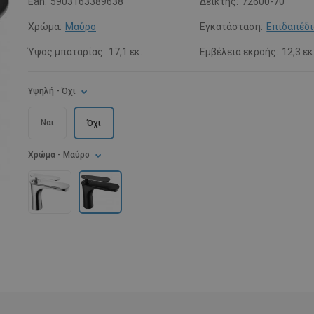
Ean:
5903163389638
Δείκτης:
72600-70
Χρώμα:
Μαύρο
Εγκατάσταση:
Επιδαπέδι
Ύψος μπαταρίας:
17,1 εκ.
Εμβέλεια εκροής:
12,3 εκ
Υψηλή
- Όχι
Ναι
Όχι
Χρώμα
- Μαύρο