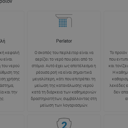
ροϊόν
αλή
Perlator
ική κεφαλή
Ο σκοπός του περλέιτορ είναι να
Το προϊόν
υ είναι
αερίζει το νερό που ρέει από το
που εντυπ
η του νερού
στόμιο. Αυτό έχει ως αποτέλεσμα η
και τονίζε
ύθμιση της
ρέουσα ροή να είναι σημαντικά
Η καθημ
νεση χρήσης
μεγαλύτερη, κάτι που επιτρέπει τη
καθαρισμ
ιάστημα,
μείωση της κατανάλωσης νερού
λεκέδες ε
α και την
κατά τη διάρκεια των καθημερινών
δεν απα
ης.
δραστηριοτήτων, συμβάλλοντας στη
α
μείωση των λογαριασμών.