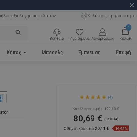
close
ηλές αξιολογήσεις πελατών
Καλύτερη τιμή/ποιότητα
0
search
Βοήθεια
Αγαπημένα
Λογαριασμός
Καλάθι
Κήπος
Μπεσελς
Εμπνευση
Επαφή
Mexen Trinity βρύση νιπτήρα,
(4)
μαύρη - 72600-70
Κατάλογος τιμής:
100,80 €
lator
80,69 €
(με ΦΠΑ)
Φθηνότερα από
20,11 €
19,95%