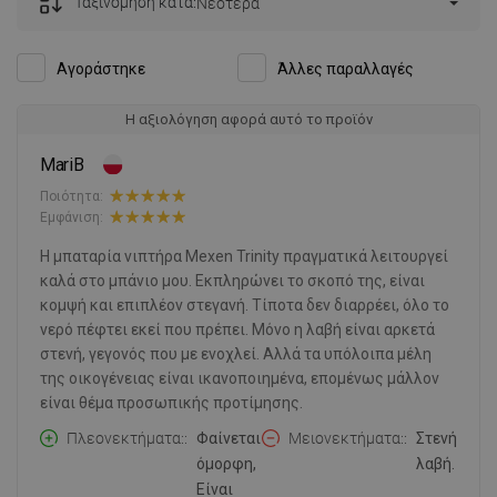
Ταξινόμηση κατά:
Νεότερα
Αγοράστηκε
Άλλες παραλλαγές
Η αξιολόγηση αφορά αυτό το προϊόν
MariB
Ποιότητα:
Εμφάνιση:
Η μπαταρία νιπτήρα Mexen Trinity πραγματικά λειτουργεί
καλά στο μπάνιο μου. Εκπληρώνει το σκοπό της, είναι
κομψή και επιπλέον στεγανή. Τίποτα δεν διαρρέει, όλο το
νερό πέφτει εκεί που πρέπει. Μόνο η λαβή είναι αρκετά
στενή, γεγονός που με ενοχλεί. Αλλά τα υπόλοιπα μέλη
της οικογένειας είναι ικανοποιημένα, επομένως μάλλον
είναι θέμα προσωπικής προτίμησης.
Πλεονεκτήματα:
Φαίνεται
Μειονεκτήματα:
Στενή
όμορφη,
λαβή.
Είναι