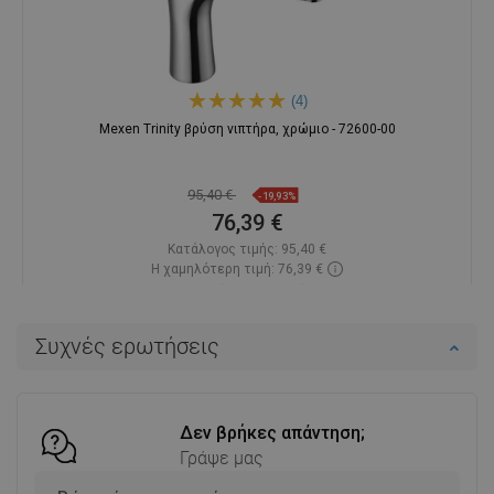
(4)
Mexen Trinity βρύση νιπτήρα, χρώμιο - 72600-00
95,40 €
-19,93%
76,39 €
Κατάλογος τιμής:
95,40 €
Η χαμηλότερη τιμή: 76,39 €
Διαθεσιμότητα:
Σε απόθεμα
Στο καλάθι
Συχνές ερωτήσεις
Σύγκριση
favorite_border
Αγαπημένα
Δεν βρήκες απάντηση;
Γράψε μας