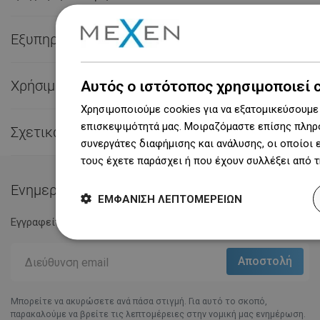
Εξυπηρέτηση πελατών

Χρήσιμες συνδέσεις
Αυτός ο ιστότοπος χρησιμοποιεί 

Χρησιμοποιούμε cookies για να εξατομικεύσουμε 
επισκεψιμότητά μας. Μοιραζόμαστε επίσης πληρο
Σχετικά με εμάς

συνεργάτες διαφήμισης και ανάλυσης, οι οποίοι
τους έχετε παράσχει ή που έχουν συλλέξει από 
Ενημερωτικό Δελτίο
ΕΜΦΆΝΙΣΗ ΛΕΠΤΟΜΕΡΕΙΏΝ
Εγγραφείτε στο Eγγραφείτε στο και μείνετε ενημερωμένοι.
Μπορείτε να ακυρώσετε ανά πάσα στιγμή. Για αυτό το σκοπό,
παρακαλούμε να βρείτε τις λεπτομέρειες στην νομική μας ενημέρωση.