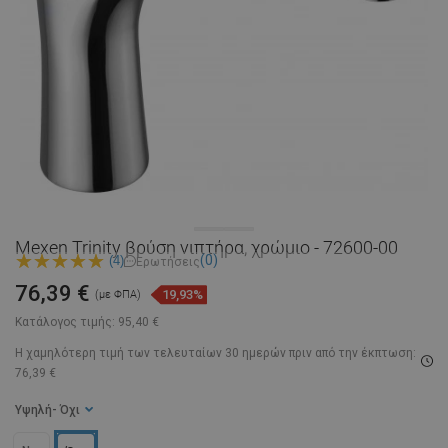
Mexen Trinity βρύση νιπτήρα, χρώμιο - 72600-00
(0)
(4)
Ερωτήσεις
76,39 €
19,93%
(με ΦΠΑ)
Κατάλογος τιμής:
95,40 €
Η χαμηλότερη τιμή των τελευταίων 30 ημερών
πριν από την έκπτωση:
76,39 €
Υψηλή
- Όχι