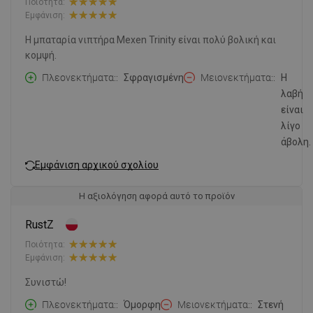
Ποιότητα:
Εμφάνιση:
Η μπαταρία νιπτήρα Mexen Trinity είναι πολύ βολική και
κομψή.
Πλεονεκτήματα:
Σφραγισμένη
Μειονεκτήματα:
Η
λαβή
είναι
λίγο
άβολη.
Εμφάνιση αρχικού σχολίου
Η αξιολόγηση αφορά αυτό το προϊόν
RustZ
Ποιότητα:
Εμφάνιση:
Συνιστώ!
Πλεονεκτήματα:
Όμορφη
Μειονεκτήματα:
Στενή