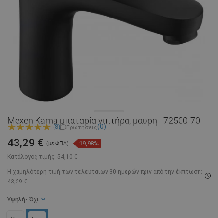
Mexen Kama μπαταρία νιπτήρα, μαύρη - 72500-70
(0)
(8)
Ερωτήσεις
43,29 €
19,98%
(με ΦΠΑ)
Κατάλογος τιμής:
54,10 €
Η χαμηλότερη τιμή των τελευταίων 30 ημερών
πριν από την έκπτωση:
43,29 €
Υψηλή
- Όχι