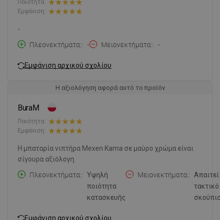
Ποιότητα:
Εμφάνιση:
-
Πλεονεκτήματα:
-
Μειονεκτήματα:
-
Εμφάνιση αρχικού σχολίου
Η αξιολόγηση αφορά αυτό το προϊόν
BuraM
Ποιότητα:
Εμφάνιση:
Η μπαταρία νιπτήρα Mexen Kama σε μαύρο χρώμα είναι
σίγουρα αξιόλογη.
Πλεονεκτήματα:
Υψηλή
Μειονεκτήματα:
Απαιτεί
ποιότητα
τακτικό
κατασκευής
σκούπισ
Εμφάνιση αρχικού σχολίου