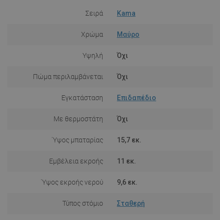
Σειρά
Kama
Χρώμα
Μαύρο
Υψηλή
Όχι
Πώμα περιλαμβάνεται
Όχι
Εγκατάσταση
Επιδαπέδιο
Με θερμοστάτη
Όχι
Ύψος μπαταρίας
15,7 εκ.
Εμβέλεια εκροής
11 εκ.
Ύψος εκροής νερού
9,6 εκ.
Τύπος στόμιο
Σταθερή