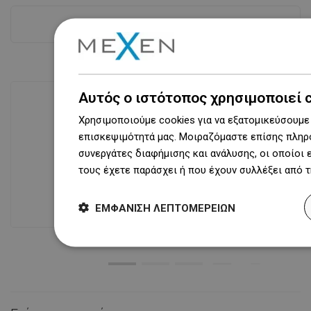
Δες όλα
Αυτός ο ιστότοπος χρησιμοποιεί 
Χρησιμοποιούμε cookies για να εξατομικεύσουμε 
Διαθεσιμότητα προϊόντων
επισκεψιμότητά μας. Μοιραζόμαστε επίσης πληρο
Σύγχρονο κέντρο logistics επιφάνειας
συνεργάτες διαφήμισης και ανάλυσης, οι οποίοι
31 000 m² με πάνω από 68 χιλιάδες
τους έχετε παράσχει ή που έχουν συλλέξει από 
θέσεις παλετών παρέχει πάνω από 1
500 000 διαθέσιμα προϊόντα!
ΕΜΦΆΝΙΣΗ ΛΕΠΤΟΜΕΡΕΙΏΝ