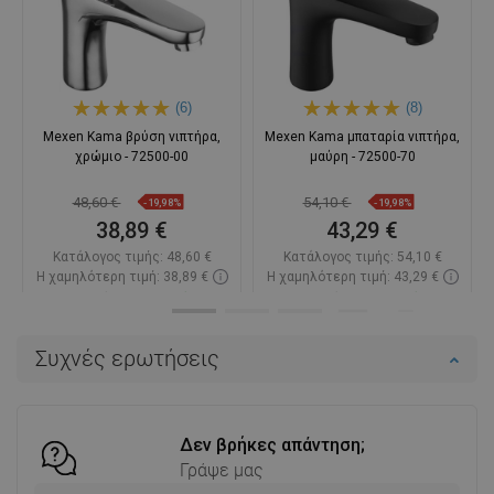
(6)
(8)
Mexen Kama βρύση νιπτήρα,
Mexen Kama μπαταρία νιπτήρα,
χρώμιο - 72500-00
μαύρη - 72500-70
48,60 €
54,10 €
-19,98%
-19,98%
38,89 €
43,29 €
Κατάλογος τιμής:
48,60 €
Κατάλογος τιμής:
54,10 €
Η χαμηλότερη τιμή: 38,89 €
Η χαμηλότερη τιμή: 43,29 €
Διαθεσιμότητα:
Σε απόθεμα
Διαθεσιμότητα:
Σε απόθεμα
Στο καλάθι
Στο καλάθι
Συχνές ερωτήσεις
Σύγκριση
favorite_border
Αγαπημένα
Σύγκριση
favorite_border
Αγαπημένα
Δεν βρήκες απάντηση;
Γράψε μας