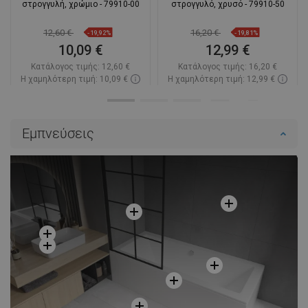
στρογγυλή, χρώμιο - 79910-00
στρογγυλό, χρυσό - 79910-50
12,60 €
16,20 €
-19,92%
-19,81%
10,09 €
12,99 €
Κατάλογος τιμής:
12,60 €
Κατάλογος τιμής:
16,20 €
Η χαμηλότερη τιμή: 10,09 €
Η χαμηλότερη τιμή: 12,99 €
Διαθεσιμότητα:
Σε απόθεμα
Διαθεσιμότητα:
Σε απόθεμα
Στο καλάθι
Στο καλάθι
Εμπνεύσεις
Σύγκριση
favorite_border
Αγαπημένα
Σύγκριση
favorite_border
Αγαπημένα