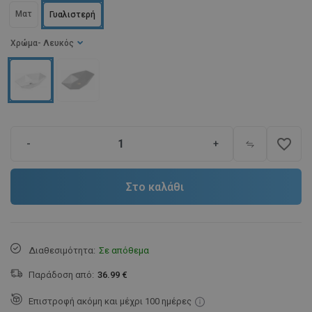
Ματ
Γυαλιστερή
Χρώμα
- Λευκός
favorite_border
-
+
Στο καλάθι
Διαθεσιμότητα:
Σε απόθεμα
Παράδοση από:
36.99 €
Επιστροφή ακόμη και μέχρι 100 ημέρες