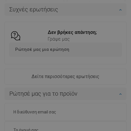
Διαθεσιμότητα:
Σε απόθεμα
Διαθεσιμότητα:
Σε απόθεμα
Συχνές ερωτήσεις
Στο καλάθι
Στο καλάθι
Σύγκριση
favorite_border
Αγαπημένα
Σύγκριση
favorite_border
Αγαπημένα
Δεν βρήκες απάντηση;
Γράψε μας
Ρώτησέ μας μια ερώτηση
Δείτε περισσότερες ερωτήσεις
Ρώτησέ μας για το προϊόν