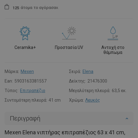
άτομα
το αγόρασαν.
1
2
5
Ceramika+
Προστασία UV
Αντοχή στο
θάμπωμα
Μάρκα:
Mexen
Σειρά:
Elena
Ean:
5903163381557
Δείκτης:
21476300
Τύπος:
Επιτραπέζιο
Μεγαλύτερη πλευρά:
63,5 εκ.
Συντομότερη πλευρά:
41 cm
Χρώμα:
Λευκός
Περιγραφή
Mexen Elena νιπτήρας επιτραπέζιος 63 x 41 cm,