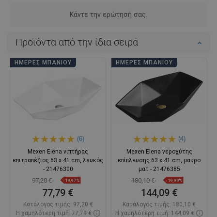
Κάντε την ερώτησή σας.
Προϊόντα από την ίδια σειρά
ΗΜΈΡΕΣ ΜΠΆΝΙΟΥ
ΗΜΈΡΕΣ ΜΠΆΝΙΟΥ
(6)
(4)
Mexen Elena νιπτήρας
Mexen Elena νεροχύτης
επιτραπέζιος 63 x 41 cm, λευκός
επίπλευσης 63 x 41 cm, μαύρο
- 21476300
ματ - 21476385
97,20 €
180,10 €
-19,97%
-19,99%
77,79 €
144,09 €
Κατάλογος τιμής:
97,20 €
Κατάλογος τιμής:
180,10 €
Η χαμηλότερη τιμή: 77,79 €
Η χαμηλότερη τιμή: 144,09 €