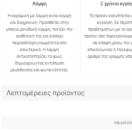
Λάμψη
2 χρόνια εγγύ
Η κεραμική με λάμψη είναι κομψή
Το προϊόν καλύπτεται 
και διαχρονική. Προσθέτει στην
εγγύηση. Σε περί
μπάνιο μοναδική λάμψη, τονίζει την
προβλημάτων με το αγ
αισθητική της και εισάγει
προϊόν, σας παροτρύνουμ
περισσότερη κομψότητα στο
σε επαφή μέσω της 
εσωτερικό. Η λάμψη
επικοινωνίας ή τηλεφω
αντικατοπτρίζει το φως,
αριθμό της γραμμής υπο
δημιουργώντας εντύπωση
μεγέθυνσης και φωτεινότητας.
Λεπτομέρειες προϊόντος
Μεγαλύτ