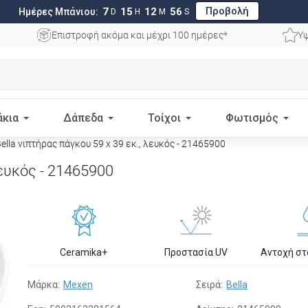
Προβολή
7
15
12
55
Ημέρες Μπάνιου:
D
H
M
S
Επιστροφή ακόμα και μέχρι 100 ημέρες*
Υψ
άκια
Δάπεδα
Τοίχοι
Φωτισμός
lla νιπτήρας πάγκου 59 x 39 εκ., λευκός - 21465900
λευκός - 21465900
Ceramika+
Προστασία UV
Αντοχή σ
Μάρκα:
Mexen
Σειρά:
Bella