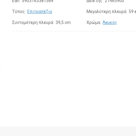
Ean:
5903163381564
Δείκτης:
21465900
Τύπος:
Επιτραπέζιο
Μεγαλύτερη πλευρά:
59 
Συντομότερη πλευρά:
39,5 cm
Χρώμα:
Λευκός