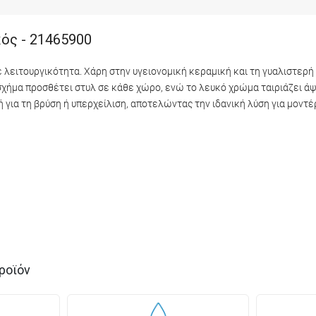
κός - 21465900
ε λειτουργικότητα. Χάρη στην υγειονομική κεραμική και τη γυαλιστερή 
 σχήμα προσθέτει στυλ σε κάθε χώρο, ενώ το λευκό χρώμα ταιριάζει ά
για τη βρύση ή υπερχείλιση, αποτελώντας την ιδανική λύση για μοντέ
ροϊόν