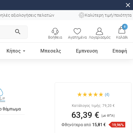
close
ηλές αξιολογήσεις πελατών
Καλύτερη τιμή/ποιότητα
0
search
Βοήθεια
Αγαπημένα
Λογαριασμός
Καλάθι
Κήπος
Μπεσελς
Εμπνευση
Επαφή
Mexen Bella νιπτήρας
(4)
πάγκου 59 x 39 εκ., λευκός -
21465900
Κατάλογος τιμής:
79,20 €
το θάμπωμα
63,39 €
(με ΦΠΑ)
Φθηνότερα από
15,81 €
19,96%