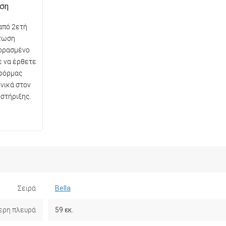
ηση
από 2ετή
πτωση
ορασμένο
ε να έρθετε
φόρμας
νικά στον
στήριξης.
Σειρά
Bella
ερη πλευρά
59 εκ.