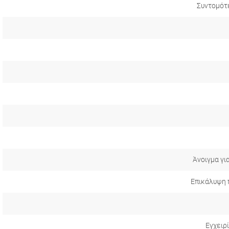
Συντομότ
Άνοιγμα γι
Επικάλυψη 
Εγχειρ