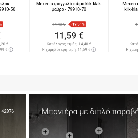
-κλακ
Mexen στρογγυλό πώμα klik-klak,
Mexen 
79910-50
μαύρο - 79910-70
klik-k
%
14,40 €
-19,51%
1
€
11,59 €
,20 €
Κατάλογος τιμής:
14,40 €
Κατά
,99 €
Η χαμηλότερη τιμή: 11,59 €
Η χαμη
πόθεμα
Διαθεσιμότητα:
Σε απόθεμα
Διαθεσ
ι
Στο καλάθι
απημένα
Σύγκριση
favorite_border
Αγαπημένα
Σύγκ
Μπανιέρα με διπλό παραβ
42876