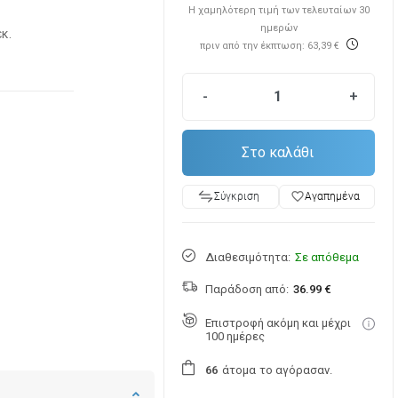
Η χαμηλότερη τιμή των τελευταίων 30
ημερών
εκ.
πριν από την έκπτωση: 63,39 €
-
+
Στο καλάθι
favorite_border
Αγαπημένα
Σύγκριση
Διαθεσιμότητα:
Σε απόθεμα
Παράδοση από:
36.99 €
Επιστροφή ακόμη και μέχρι
100 ημέρες
άτομα
το αγόρασαν.
6
6