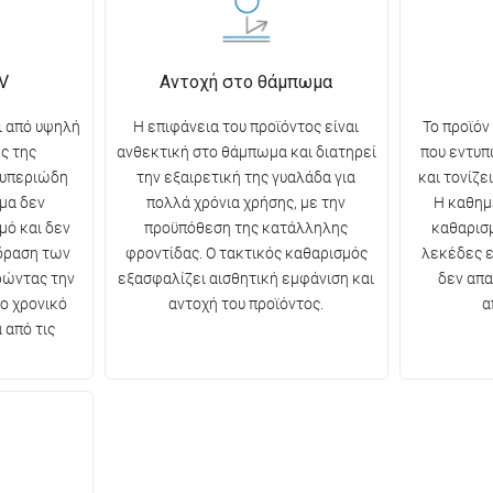
V
Αντοχή στο θάμπωμα
ι από υψηλή
Η επιφάνεια του προϊόντος είναι
Το προϊόν
ς της
ανθεκτική στο θάμπωμα και διατηρεί
που εντυπ
 υπεριώδη
την εξαιρετική της γυαλάδα για
και τονίζε
μα δεν
πολλά χρόνια χρήσης, με την
Η καθημ
μό και δεν
προϋπόθεση της κατάλληλης
καθαρισμ
ίδραση των
φροντίδας. Ο τακτικός καθαρισμός
λεκέδες ε
ρώντας την
εξασφαλίζει αισθητική εμφάνιση και
δεν απα
ο χρονικό
αντοχή του προϊόντος.
α
 από τις