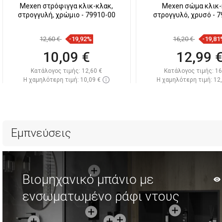
Mexen στρόφιγγα κλικ-κλακ,
Mexen σώμα κλικ
στρογγυλή, χρώμιο - 79910-00
στρογγυλό, χρυσό - 
12,60 €
-19,92%
16,20 €
-19,81
10,09 €
12,99 
Κατάλογος τιμής:
12,60 €
Κατάλογος τιμής:
16
Η χαμηλότερη τιμή: 10,09 €
Η χαμηλότερη τιμή: 12
Διαθεσιμότητα:
Σε απόθεμα
Διαθεσιμότητα:
Σε α
Στο καλάθι
Στο καλάθ
Σύγκριση
favorite_border
Αγαπημένα
Σύγκριση
favorite_border
Αγ
Εμπνεύσεις
Βιομηχανικό μπάνιο με
ενσωματωμένο ράφι ντους