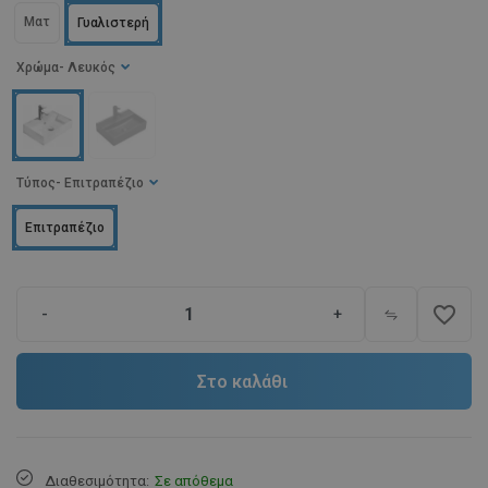
Ματ
Γυαλιστερή
Χρώμα
- Λευκός
Τύπος
- Επιτραπέζιο
Επιτραπέζιο
favorite_border
-
+
Στο καλάθι
Διαθεσιμότητα:
Σε απόθεμα