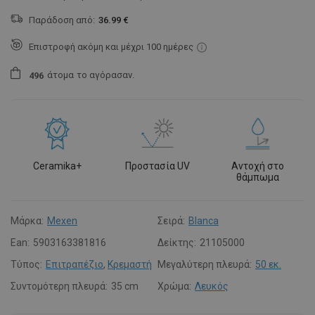
Παράδοση από:
36.99 €
Επιστροφή ακόμη και μέχρι 100 ημέρες
άτομα
το αγόρασαν.
4
9
6
Ceramika+
Προστασία UV
Αντοχή στο
θάμπωμα
Μάρκα:
Mexen
Σειρά:
Blanca
Ean:
5903163381816
Δείκτης:
21105000
Τύπος:
Επιτραπέζιο
,
Κρεμαστή
Μεγαλύτερη πλευρά:
50 εκ.
Συντομότερη πλευρά:
35 cm
Χρώμα:
Λευκός