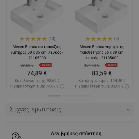
(10)
(6)
Mexen Blanca επιτραπέζιος
Mexen Blanca νεροχύτης
νιπτήρας 50 x 35 cm, λευκός -
τοποθέτησης 56 x 38 cm,
21105000
λευκός - 21105600
93,60 €
104,40 €
-19,99%
-19,93%
74,89 €
83,59 €
Κατάλογος τιμής:
93,60 €
Κατάλογος τιμής:
104,40 €
Η χαμηλότερη τιμή: 74,89 €
Η χαμηλότερη τιμή: 83,59 €
Διαθεσιμότητα:
Σε απόθεμα
Διαθεσιμότητα:
Σε απόθεμα
Στο καλάθι
Στο καλάθι
Συχνές ερωτήσεις
Σύγκριση
favorite_border
Αγαπημένα
Σύγκριση
favorite_border
Αγαπημένα
Δεν βρήκες απάντηση;