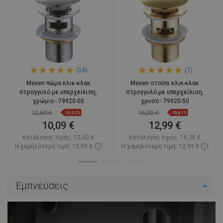
(14)
(7)
Mexen πώμα κλικ-κλακ
Mexen στούπι κλικ-κλακ
στρογγυλό με υπερχείλιση,
στρογγυλό με υπερχείλιση,
χρώμιο - 79920-00
χρυσό - 79920-50
12,60 €
16,20 €
-19,92%
-19,81%
10,09 €
12,99 €
Κατάλογος τιμής:
12,60 €
Κατάλογος τιμής:
16,20 €
Η χαμηλότερη τιμή: 10,09 €
Η χαμηλότερη τιμή: 12,99 €
Διαθεσιμότητα:
Σε απόθεμα
Διαθεσιμότητα:
Σε απόθεμα
Στο καλάθι
Στο καλάθι
Εμπνεύσεις
Σύγκριση
favorite_border
Αγαπημένα
Σύγκριση
favorite_border
Αγαπημένα