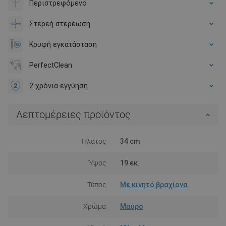
Περιστρεφόμενο
Στερεή στερέωση
Κρυφή εγκατάσταση
PerfectClean
2 χρόνια εγγύηση
Λεπτομέρειες προϊόντος
Πλάτος
34 cm
Ύψος
19 εκ.
Τύπος
Με κινητό βραχίονα
Χρώμα
Μαύρο