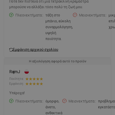
Ποτέ δεν πίστευα ότι μια τετράκλινη κρεμάστρα
μπορούσε να αλλάξει τόσο πολύ τη ζωή μου.
Πλεονεκτήματα:
τάξη στο
Μειονεκτήματα:
μικ
μπάνιο, εύκολη
επι
συναρμολόγηση,
χρω
υψηλή
ποιότητα.
Εμφάνιση αρχικού σχολίου
Η αξιολόγηση αφορά αυτό το προϊόν
RajmJ
Ποιότητα:
Εμφάνιση:
Υπέροχα!
Πλεονεκτήματα:
όμορφο,
Μειονεκτήματα:
προβλημα
άνετο,
εγκατάστ
ανθεκτικά