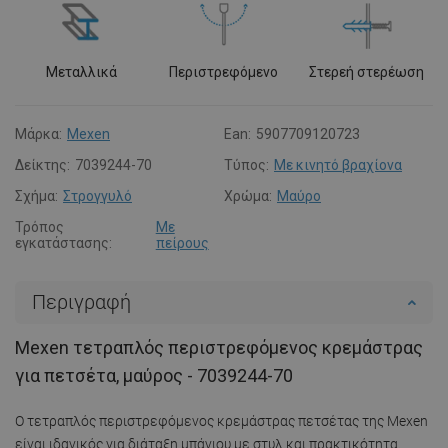
Μεταλλικά
Περιστρεφόμενο
Στερεή στερέωση
Μάρκα:
Mexen
Ean:
5907709120723
Δείκτης:
7039244-70
Τύπος:
Με κινητό βραχίονα
Σχήμα:
Στρογγυλό
Χρώμα:
Μαύρο
Τρόπος
Με
εγκατάστασης:
πείρους
Περιγραφή
Mexen τετραπλός περιστρεφόμενος κρεμάστρας
για πετσέτα, μαύρος - 7039244-70
Ο τετραπλός περιστρεφόμενος κρεμάστρας πετσέτας της Mexen
είναι ιδανικός για διάταξη μπάνιου με στυλ και πρακτικότητα.