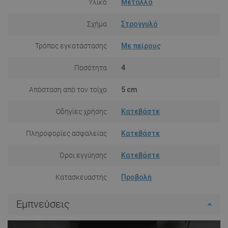
Υλικό
Μέταλλο
Σχήμα
Στρογγυλό
Τρόπος εγκατάστασης
Με πείρους
Ποσότητα
4
Απόσταση από τον τοίχο
5 cm
Οδηγίες χρήσης
Κατεβάστε
Πληροφορίες ασφαλείας
Κατεβάστε
Όροι εγγύησης
Κατεβάστε
Κατασκευαστής
Προβολή
Εμπνεύσεις