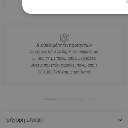
Δες όλα
Διαθεσιμότητα προϊόντων
Σύγχρονο κέντρο logistics επιφάνειας
31 000 m² με πάνω από 68 χιλιάδες
θέσεις παλετών παρέχει πάνω από 1
500 000 διαθέσιμα προϊόντα!
Γρήγορη επαφή
