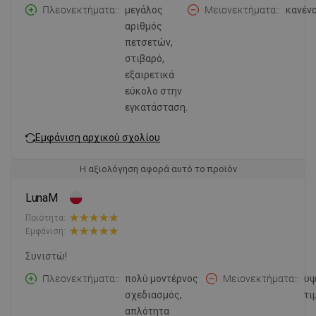
Πλεονεκτήματα:
μεγάλος
Μειονεκτήματα:
κανένα
αριθμός
πετσετών,
στιβαρό,
εξαιρετικά
εύκολο στην
εγκατάσταση.
Εμφάνιση αρχικού σχολίου
Η αξιολόγηση αφορά αυτό το προϊόν
LunaM
Ποιότητα:
Εμφάνιση:
Συνιστώ!
Πλεονεκτήματα:
πολύ μοντέρνος
Μειονεκτήματα:
υψ
σχεδιασμός,
τι
απλότητα