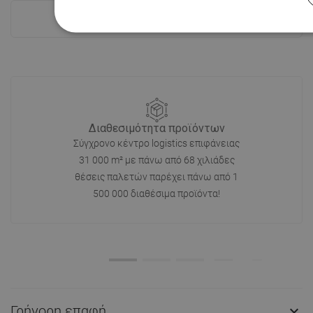
Δες όλα
Διαθεσιμότητα προϊόντων
Σύγχρονο κέντρο logistics επιφάνειας
31 000 m² με πάνω από 68 χιλιάδες
θέσεις παλετών παρέχει πάνω από 1
500 000 διαθέσιμα προϊόντα!
Γρήγορη επαφή
