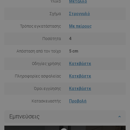
Υλικό
Μέταλλο
Σχήμα
Στρογγυλό
Τρόπος εγκατάστασης
Με πείρους
Ποσότητα
4
Απόσταση από τον τοίχο
5 cm
Οδηγίες χρήσης
Κατεβάστε
Πληροφορίες ασφαλείας
Κατεβάστε
Όροι εγγύησης
Κατεβάστε
Κατασκευαστής
Προβολή
Εμπνεύσεις