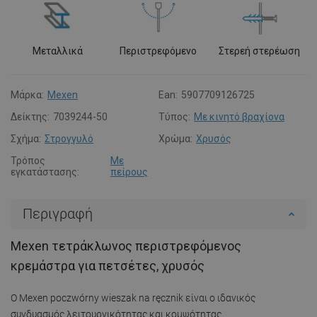
Μεταλλικά
Περιστρεφόμενο
Στερεή στερέωση
Μάρκα:
Mexen
Ean:
5907709126725
Δείκτης:
7039244-50
Τύπος:
Με κινητό βραχίονα
Σχήμα:
Στρογγυλό
Χρώμα:
Χρυσός
Τρόπος
Με
εγκατάστασης:
πείρους
Περιγραφή
Mexen τετράκλωνος περιστρεφόμενος
κρεμάστρα για πετσέτες, χρυσός
Ο Mexen poczwórny wieszak na ręcznik είναι ο ιδανικός
συνδυασμός λειτουργικότητας και κομψότητας.