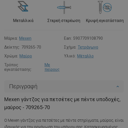
Μεταλλικά
Στερεή στερέωση
Κρυφή εγκατάσταση
Μάρκα:
Mexen
Ean:
5907709108790
Δείκτης:
709265-70
Σχήμα:
Τετράγωνο
Χρώμα:
Μαύρο
Υλικό:
Μέταλλο
Τρόπος
Με
εγκατάστασης:
πείρους
Περιγραφή
Mexen γάντζος για πετσέτες με πέντε υποδοχές,
μαύρος - 709265-70
Ο Mexen γάντζος για πετσέτες με πέντε στηρίγματα, μαύρος, είναι
ιδανικός για την οργάνωση του μπάνιου σας. Κατασκευασμένος