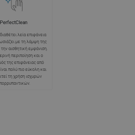
PerfectClean
 διαθέτει λεία επιφάνεια
ωσιάζει με τη λάμψη της
ι την αισθητική εμφάνιση.
ερινή περιποίηση και ο
ός της επιφάνειας από
ίναι πολύ πιο εύκολη και
ιτεί τη χρήση ισχυρών
πορρυπαντικών.