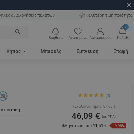
close
ηλές αξιολογήσεις πελατών
Καλύτερη τιμή/ποιότητα
0
search
Βοήθεια
Αγαπημένα
Λογαριασμός
Καλάθι
Κήπος
Μπεσελς
Εμπνευση
Επαφή
Mexen γάντζος για πετσέτα
(4)
με πέντε βάσεις, χρυσός -
709265-50
Κατάλογος τιμής:
57,60 €
κατάσταση
46,09 €
(με ΦΠΑ)
Φθηνότερα από
11,51 €
19,98%