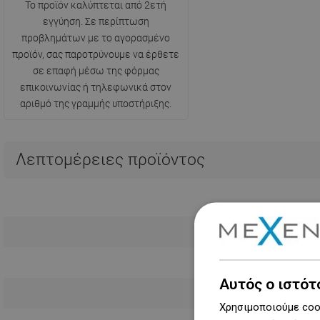
Το προϊόν καλύπτεται από 2ετή
εγγύηση. Σε περίπτωση
προβλημάτων με το αγορασμένο
προϊόν, σας παροτρύνουμε να έρθετε
σε επαφή μέσω της φόρμας
επικοινωνίας ή τηλεφωνικά στον
αριθμό της γραμμής υποστήριξης.
Λεπτομέρειες προϊόντος
Αυτός ο ιστότ
Χρησιμοποιούμε cook