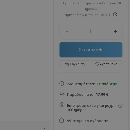
Η χαμηλότερη τιμή των τελευταίων 30
ημερών
πριν από την έκπτωση: 46,09 €
-
+
Στο καλάθι
favorite_border
Αγαπημένα
Σύγκριση
Διαθεσιμότητα:
Σε απόθεμα
Παράδοση από:
17.99 €
Επιστροφή ακόμη και μέχρι
100 ημέρες
άτομα
το αγόρασαν.
9
9