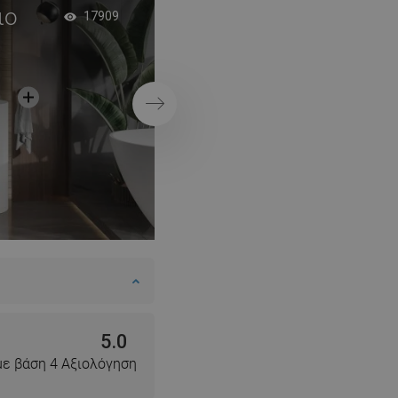
ιο
Μπάνιο σε στυλ σπ
17909
SWEDISH
FINNISH
PORTUGUESE
Επόμενο
CROATIAN
GREEK
SLOVENIAN
5.0
με βάση 4 Αξιολόγηση