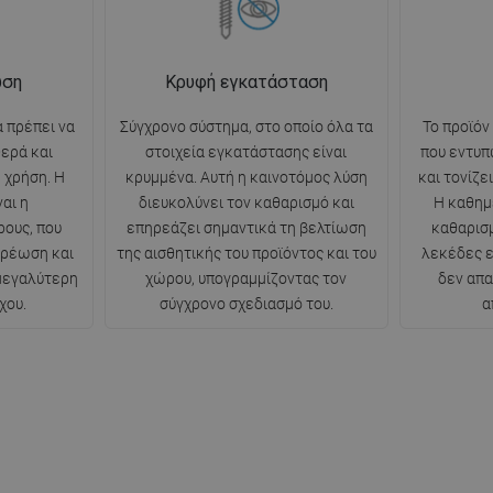
ωση
Κρυφή εγκατάσταση
 πρέπει να
Σύγχρονο σύστημα, στο οποίο όλα τα
Το προϊόν
θερά και
στοιχεία εγκατάστασης είναι
που εντυπ
 χρήση. Η
κρυμμένα. Αυτή η καινοτόμος λύση
και τονίζε
αι η
διευκολύνει τον καθαρισμό και
Η καθημ
ρους, που
επηρεάζει σημαντικά τη βελτίωση
καθαρισμ
ερέωση και
της αισθητικής του προϊόντος και του
λεκέδες ε
 μεγαλύτερη
χώρου, υπογραμμίζοντας τον
δεν απα
χου.
σύγχρονο σχεδιασμό του.
α