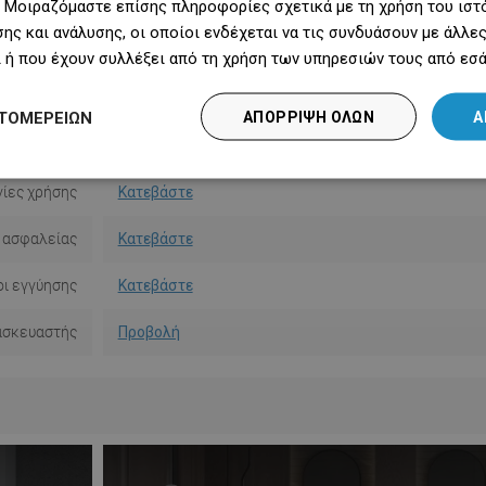
 Μοιραζόμαστε επίσης πληροφορίες σχετικά με τη χρήση του ιστ
Σχήμα
Τετράγωνο
ης και ανάλυσης, οι οποίοι ενδέχεται να τις συνδυάσουν με άλλ
κατάστασης
Με πείρους
 ή που έχουν συλλέξει από τη χρήση των υπηρεσιών τους από εσά
Ποσότητα
5
ΤΟΜΕΡΕΙΏΝ
ΑΠΌΡΡΙΨΗ ΌΛΩΝ
Α
ό τον τοίχο
4,3 cm
ίες χρήσης
Κατεβάστε
 ασφαλείας
Κατεβάστε
ι εγγύησης
Κατεβάστε
ασκευαστής
Προβολή