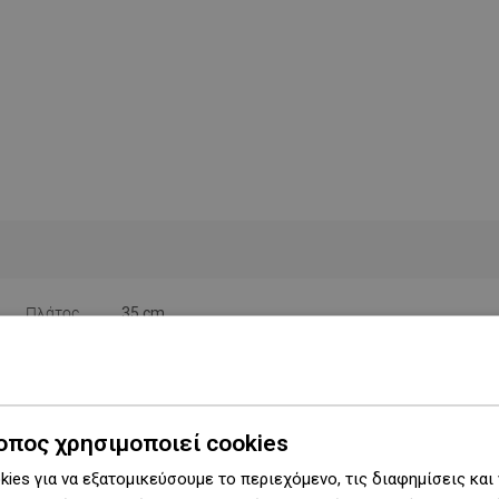
Πλάτος
35 cm
Ύψος
3 εκ.
Χρώμα
Χρυσός
οπος χρησιμοποιεί cookies
Υλικό
Μέταλλο
ies για να εξατομικεύσουμε το περιεχόμενο, τις διαφημίσεις και