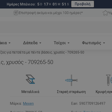
Προβολή
5
17
01
50
Ημέρες Μπάνιου:
D
H
M
S
Επιστροφή ακόμα και μέχρι 100 ημέρες*
Υψ
άκια
Δάπεδα
Τοίχοι
Φωτισμός
ος για πετσέτα με πέντε βάσεις, χρυσός - 709265-50
ς, χρυσός - 709265-50
Μεταλλικά
Στερεή στερέωση
Κρυφή εγ
Μάρκα:
Mexen
Ean:
5907709126497