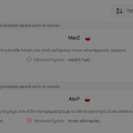
Ταξ
ξιολόγηση αφορά αυτό το προϊόν
MariŻ
γή για κάθε λάτρη του στυλ γκλάμουρ στους εσωτερικούς χώρους.
Μειονεκτήματα:
υψηλή τιμή.
ξιολόγηση αφορά αυτό το προϊόν
AlioP
αυτό μέχρι που είδα την κρεμάστρα με τα πέντε άγκιστρα. Είναι απλά 
η.
Μειονεκτήματα:
ποιες αδυναμίες;