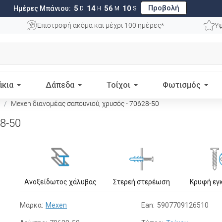
Προβολή
5
14
56
09
Ημέρες Μπάνιου:
D
H
M
S
Επιστροφή ακόμα και μέχρι 100 ημέρες*
Υψ
άκια
Δάπεδα
Τοίχοι
Φωτισμός
Mexen διανομέας σαπουνιού, χρυσός - 70628-50
8-50
Ανοξείδωτος χάλυβας
Στερεή στερέωση
Κρυφή εγ
Μάρκα:
Mexen
Ean:
5907709126510