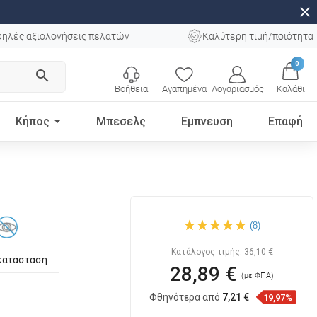
close
ηλές αξιολογήσεις πελατών
Καλύτερη τιμή/ποιότητα
0
search
Βοήθεια
Αγαπημένα
Λογαριασμός
Καλάθι
Κήπος
Μπεσελς
Εμπνευση
Επαφή
Mexen διανομέας
(8)
σαπουνιού, χρυσός - 70628-
50
Κατάλογος τιμής:
36,10 €
κατάσταση
28,89 €
(με ΦΠΑ)
Φθηνότερα από
7,21 €
19,97%