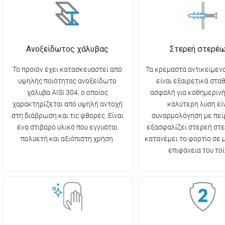
Ανοξείδωτος χάλυβας
Στερεή στερέ
Το προϊόν έχει κατασκευαστεί από
Τα κρεμαστά αντικείμενα
υψηλής ποιότητας ανοξείδωτο
είναι εξαιρετικά στα
χάλυβα AISI 304, ο οποίος
ασφαλή για καθημερινή
χαρακτηρίζεται από υψηλή αντοχή
καλύτερη λύση είν
στη διάβρωση και τις φθορές. Είναι
συναρμολόγηση με πεί
ένα στιβαρό υλικό που εγγυάται
εξασφαλίζει στερεή στ
πολυετή και αξιόπιστη χρήση.
κατανέμει το φορτίο σε
επιφάνεια του τοί