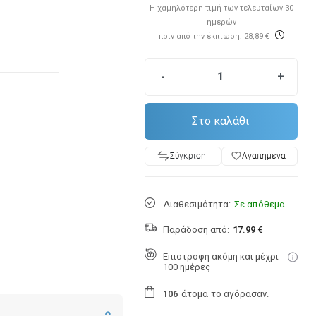
Η χαμηλότερη τιμή των τελευταίων 30
ημερών
πριν από την έκπτωση: 28,89 €
-
+
Στο καλάθι
favorite_border
Αγαπημένα
Σύγκριση
Διαθεσιμότητα:
Σε απόθεμα
Παράδοση από:
17.99 €
Επιστροφή ακόμη και μέχρι
100 ημέρες
άτομα
το αγόρασαν.
1
0
6