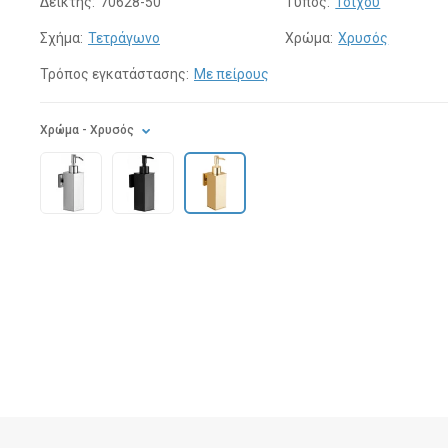
Δείκτης:
70628-50
Τύπος:
Τοίχου
Σχήμα:
Τετράγωνο
Χρώμα:
Χρυσός
Τρόπος εγκατάστασης:
Με πείρους
Χρώμα
- Χρυσός