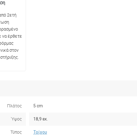
ηση
από 2ετή
πτωση
ορασμένο
ε να έρθετε
φόρμας
νικά στον
στήριξης.
Πλάτος
5 cm
Ύψος
18,9 εκ.
Τύπος
Τοίχου