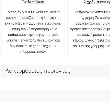
PerfectClean
2 χρόνια εγγύ
Το προϊόν διαθέτει λεία επιφάνεια
Το προϊόν καλύπτεται 
που εντυπωσιάζει με τη λάμψη της
εγγύηση. Σε περί
και τονίζει την αισθητική εμφάνιση.
προβλημάτων με το αγ
Η καθημερινή περιποίηση και ο
προϊόν, σας παροτρύνουμ
καθαρισμός της επιφάνειας από
σε επαφή μέσω της 
λεκέδες είναι πολύ πιο εύκολη και
επικοινωνίας ή τηλεφω
δεν απαιτεί τη χρήση ισχυρών
αριθμό της γραμμής υπο
απορρυπαντικών.
Λεπτομέρειες προϊόντος