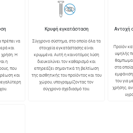
ωση
Κρυφή εγκατάσταση
Αντοχή 
 πρέπει να
Σύγχρονο σύστημα, στο οποίο όλα τα
Προϊόν κα
θερά και
στοιχεία εγκατάστασης είναι
υψηλής π
 χρήση. Η
κρυμμένα. Αυτή η καινοτόμος λύση
θαμπωμα 
αι η
διευκολύνει τον καθαρισμό και
στα οποία
ρους, που
επηρεάζει σημαντικά τη βελτίωση
εμφάνιση
ερέωση και
της αισθητικής του προϊόντος και του
του για 
 μεγαλύτερη
χώρου, υπογραμμίζοντας τον
χρήσης, αν
χου.
σύγχρονο σχεδιασμό του.
υγρ