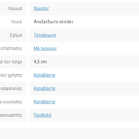
Χρώμα
Χρυσός
Υλικό
Ανοξείδωτο ατσάλι
Σχήμα
Τετράγωνο
κατάστασης
Με πείρους
ό τον τοίχο
4,5 cm
ίες χρήσης
Κατεβάστε
 ασφαλείας
Κατεβάστε
ι εγγύησης
Κατεβάστε
ασκευαστής
Προβολή