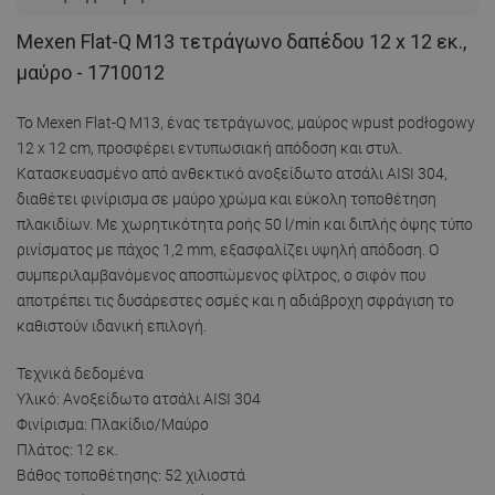
Mexen Flat-Q M13 τετράγωνο δαπέδου 12 x 12 εκ.,
μαύρο - 1710012
Το Mexen Flat-Q M13, ένας τετράγωνος, μαύρος wpust podłogowy
12 x 12 cm, προσφέρει εντυπωσιακή απόδοση και στυλ.
Κατασκευασμένο από ανθεκτικό ανοξείδωτο ατσάλι AISI 304,
διαθέτει φινίρισμα σε μαύρο χρώμα και εύκολη τοποθέτηση
πλακιδίων. Με χωρητικότητα ροής 50 l/min και διπλής όψης τύπο
ρινίσματος με πάχος 1,2 mm, εξασφαλίζει υψηλή απόδοση. Ο
συμπεριλαμβανόμενος αποσπώμενος φίλτρος, ο σιφόν που
αποτρέπει τις δυσάρεστες οσμές και η αδιάβροχη σφράγιση το
καθιστούν ιδανική επιλογή.
Τεχνικά δεδομένα
Υλικό: Ανοξείδωτο ατσάλι AISI 304
Φινίρισμα: Πλακίδιο/Μαύρο
Πλάτος: 12 εκ.
Βάθος τοποθέτησης: 52 χιλιοστά