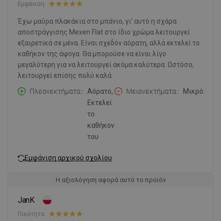
Εμφάνιση:
Έχω μαύρα πλακάκια στο μπάνιο, γι' αυτό η σχάρα
αποστράγγισης Mexen Flat στο ίδιο χρώμα λειτουργεί
εξαιρετικά σε μένα. Είναι σχεδόν αόρατη, αλλά εκτελεί το
καθήκον της άψογα. Θα μπορούσε να είναι λίγο
μεγαλύτερη για να λειτουργεί ακόμα καλύτερα. Ωστόσο,
λειτουργεί επίσης πολύ καλά.
Πλεονεκτήματα:
Αόρατο,
Μειονεκτήματα:
Μικρό.
Εκτελεί
το
καθήκον
του
Εμφάνιση αρχικού σχολίου
Η αξιολόγηση αφορά αυτό το προϊόν
JanK
Ποιότητα: