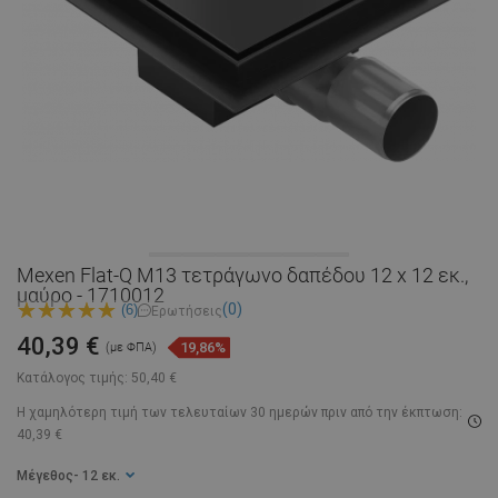
Mexen Flat-Q M13 τετράγωνο δαπέδου 12 x 12 εκ.,
μαύρο - 1710012
(0)
(6)
Ερωτήσεις
40,39 €
19,86%
(με ΦΠΑ)
Κατάλογος τιμής:
50,40 €
Η χαμηλότερη τιμή των τελευταίων 30 ημερών
πριν από την έκπτωση:
40,39 €
Μέγεθος
- 12 εκ.