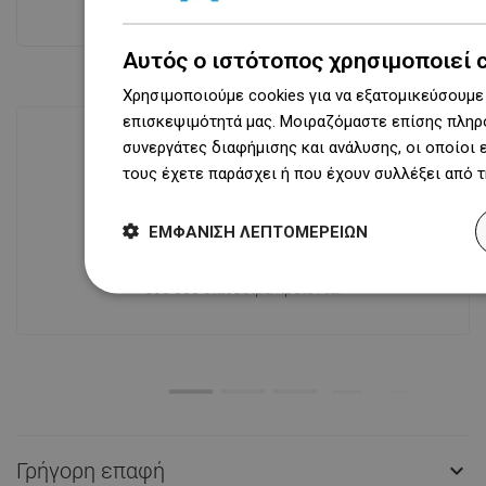
Δες όλα
Αυτός ο ιστότοπος χρησιμοποιεί 
Χρησιμοποιούμε cookies για να εξατομικεύσουμε 
επισκεψιμότητά μας. Μοιραζόμαστε επίσης πληρο
συνεργάτες διαφήμισης και ανάλυσης, οι οποίοι
τους έχετε παράσχει ή που έχουν συλλέξει από 
Διαθεσιμότητα προϊόντων
Σύγχρονο κέντρο logistics επιφάνειας
ΕΜΦΆΝΙΣΗ ΛΕΠΤΟΜΕΡΕΙΏΝ
31 000 m² με πάνω από 68 χιλιάδες
θέσεις παλετών παρέχει πάνω από 1
500 000 διαθέσιμα προϊόντα!
Γρήγορη επαφή
