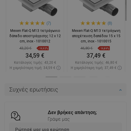
(7)
(8)
Mexen Flat-Q M13 τετράγωνιο
Mexen Flat-Q M13 τετράγωνη
δάπεδο αποστράγγισης 12 x 12
αποχέτευση δαπέδου 15 x 15
cm, inox - 1010012
cm, inox - 1010015
43,20 €
46,80 €
-19,93%
-19,89%
34,59 €
37,49 €
Κατάλογος τιμής:
43,20 €
Κατάλογος τιμής:
46,80 €
Η χαμηλότερη τιμή: 34,59 €
Η χαμηλότερη τιμή: 37,49 €
Διαθεσιμότητα:
Σε απόθεμα
Διαθεσιμότητα:
Σε απόθεμα
Στο καλάθι
Στο καλάθι
Συχνές ερωτήσεις
Σύγκριση
favorite_border
Αγαπημένα
Σύγκριση
favorite_border
Αγαπημένα
Δεν βρήκες απάντηση;
Γράψε μας
Ρώτησέ μας μια ερώτηση