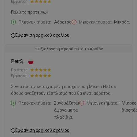
Εμφάνιση:
Πολύ το προτείνω!
Πλεονεκτήματα:
Αόρατος
Μειονεκτήματα:
Μικρός.
Εμφάνιση αρχικού σχολίου
Η αξιολόγηση αφορά αυτό το προϊόν
PetrS
Ποιότητα:
Εμφάνιση:
Συνιστώ την εντοιχισμένη αποχέτευση Mexen Flat σε
όσους αναζητούν εξοπλισμό που θα είναι αόρατος.
Πλεονεκτήματα:
Συνδυάζεται
Μειονεκτήματα:
Μικρές
άψογα με τα
διαστάσ
πλακίδια.
Εμφάνιση αρχικού σχολίου