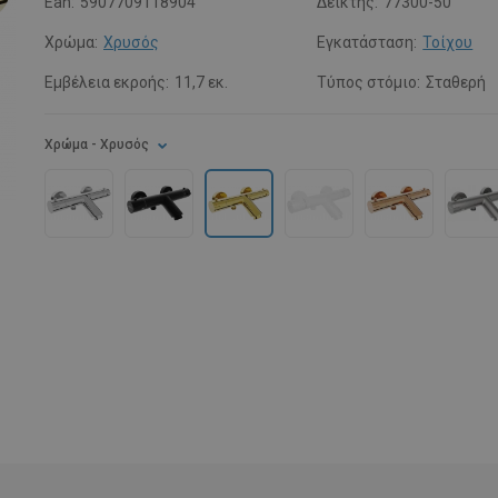
Ean:
5907709118904
Δείκτης:
77300-50
Χρώμα:
Χρυσός
Εγκατάσταση:
Τοίχου
Εμβέλεια εκροής:
11,7 εκ.
Τύπος στόμιο:
Σταθερή
Χρώμα
- Χρυσός