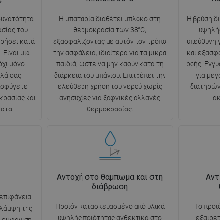
δυνατότητα
Η μπαταρία διαθέτει μπλόκο στη
Η βρύση δ
ασίας του
θερμοκρασία των 38°C,
υψηλής
ηρήσει κατά
εξασφαλίζοντας με αυτόν τον τρόπο
υπεύθυνη γ
 Είναι μια
την ασφάλεια, ιδιαίτερα για τα μικρά
και εξασφ
όχι μόνο
παιδιά, ώστε να μην καούν κατά τη
ροής. Εγγυ
λλά σας
διάρκεια του μπάνιου. Επιτρέπει την
για μεγ
αποφύγετε
ελεύθερη χρήση του νερού χωρίς
διατηρών
κρασίας και
ανησυχίες για ξαφνικές αλλαγές
ακ
ατα.
θερμοκρασίας.
n
Αντοχή στο θαμπωμα και στη
Αντ
διάβρωση
 επιφάνεια
Προϊόν κατασκευασμένο από υλικά
Το προϊ
 λάμψη της
υψηλής ποιότητας ανθεκτικά στο
εξαιρετ
ή εμφάνιση.