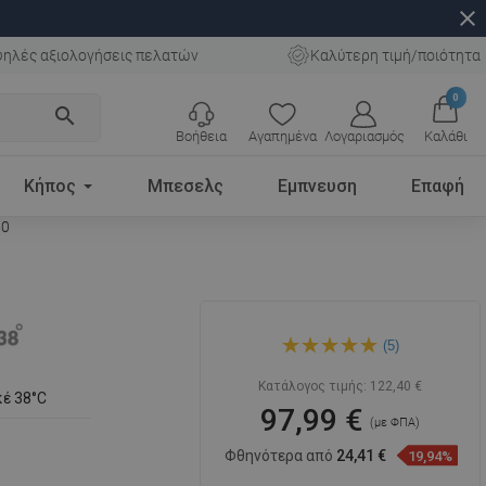
close
ηλές αξιολογήσεις πελατών
Καλύτερη τιμή/ποιότητα
0
search
Βοήθεια
Αγαπημένα
Λογαριασμός
Καλάθι
Κήπος
Μπεσελς
Εμπνευση
Επαφή
50
Mexen Kai θερμοστατική
(5)
μπαταρία μπανιέρας, χρυσή
- 77300-50
Κατάλογος τιμής:
122,40 €
έ 38°C
97,99 €
(με ΦΠΑ)
Φθηνότερα από
24,41 €
19,94%