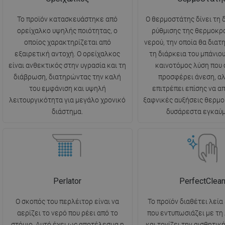
Το προϊόν κατασκευάστηκε από
Ο θερμοστάτης δίνει τη 
ορείχαλκο υψηλής ποιότητας, ο
ρύθμισης της θερμοκρ
οποίος χαρακτηρίζεται από
νερού, την οποία θα διατ
εξαιρετική αντοχή. Ο ορείχαλκος
τη διάρκεια του μπάνιου.
είναι ανθεκτικός στην υγρασία και τη
καινοτόμος λύση που 
διάβρωση, διατηρώντας την καλή
προσφέρει άνεση, α
του εμφάνιση και υψηλή
επιτρέπει επίσης να 
λειτουργικότητα για μεγάλο χρονικό
ξαφνικές αυξήσεις θερμο
διάστημα.
δυσάρεστα εγκαύμ
Perlator
PerfectClea
Ο σκοπός του περλέιτορ είναι να
Το προϊόν διαθέτει λεία
αερίζει το νερό που ρέει από το
που εντυπωσιάζει με τη
στόμιο. Αυτό έχει ως αποτέλεσμα η
και τονίζει την αισθητικ