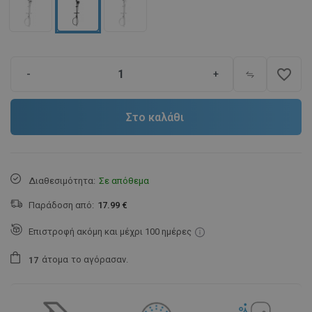
favorite_border
-
+
Στο καλάθι
Διαθεσιμότητα:
Σε απόθεμα
Παράδοση από:
17.99 €
Επιστροφή ακόμη και μέχρι 100 ημέρες
άτομα
το αγόρασαν.
1
7