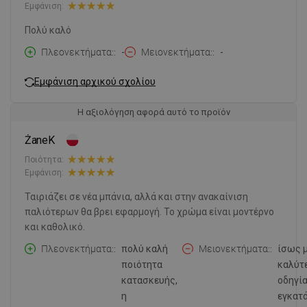
Εμφάνιση:
Πολύ καλό
Πλεονεκτήματα:
-
Μειονεκτήματα:
-
Εμφάνιση αρχικού σχολίου
Η αξιολόγηση αφορά αυτό το προϊόν
ŻaneK
Ποιότητα:
Εμφάνιση:
Ταιριάζει σε νέα μπάνια, αλλά και στην ανακαίνιση
παλιότερων θα βρει εφαρμογή. Το χρώμα είναι μοντέρνο
και καθολικό.
Πλεονεκτήματα:
πολύ καλή
Μειονεκτήματα:
ίσως 
ποιότητα
καλύτ
κατασκευής,
οδηγί
η
εγκατ