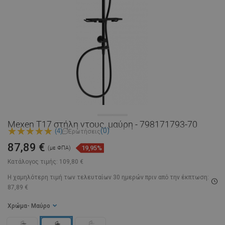
Mexen T17 στήλη ντους, μαύρη - 798171793-70
(0)
(4)
Ερωτήσεις
87,89 €
19,95%
(με ΦΠΑ)
Κατάλογος τιμής:
109,80 €
Η χαμηλότερη τιμή των τελευταίων 30 ημερών
πριν από την έκπτωση:
87,89 €
Χρώμα
- Μαύρο