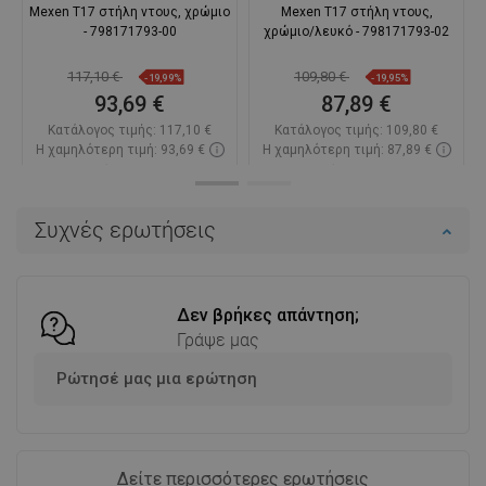
Mexen T17 στήλη ντους, χρώμιο
Mexen T17 στήλη ντους,
- 798171793-00
χρώμιο/λευκό - 798171793-02
117,10 €
109,80 €
-19,99%
-19,95%
93,69 €
87,89 €
Κατάλογος τιμής:
117,10 €
Κατάλογος τιμής:
109,80 €
Η χαμηλότερη τιμή: 93,69 €
Η χαμηλότερη τιμή: 87,89 €
Διαθεσιμότητα:
2026-09-08
Διαθεσιμότητα:
2026-09-08
Στο καλάθι
Στο καλάθι
Συχνές ερωτήσεις
Σύγκριση
favorite_border
Αγαπημένα
Σύγκριση
favorite_border
Αγαπημένα
Δεν βρήκες απάντηση;
Γράψε μας
Ρώτησέ μας μια ερώτηση
Δείτε περισσότερες ερωτήσεις