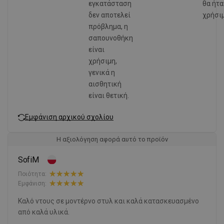
εγκατάσταση
θα ήτα
δεν αποτελεί
χρήσιμ
πρόβλημα, η
σαπουνοθήκη
είναι
χρήσιμη,
γενικά η
αισθητική
είναι θετική.
Εμφάνιση αρχικού σχολίου
Η αξιολόγηση αφορά αυτό το προϊόν
SofiM
Ποιότητα:
Εμφάνιση:
Καλό ντους σε μοντέρνο στυλ και καλά κατασκευασμένο
από καλά υλικά.