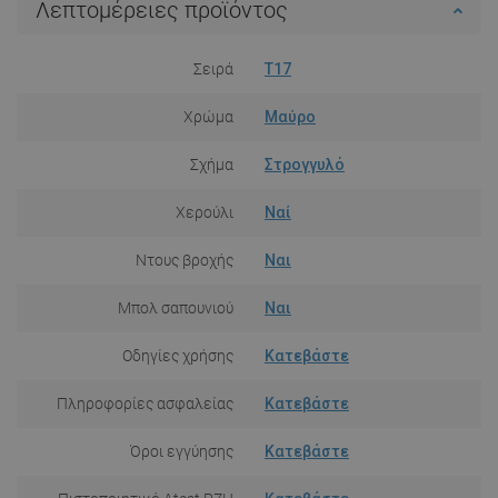
Λεπτομέρειες προϊόντος
Σειρά
T17
Χρώμα
Μαύρο
Σχήμα
Στρογγυλό
Χερούλι
Ναί
Ντους βροχής
Ναι
Μπολ σαπουνιού
Ναι
Οδηγίες χρήσης
Κατεβάστε
Πληροφορίες ασφαλείας
Κατεβάστε
Όροι εγγύησης
Κατεβάστε