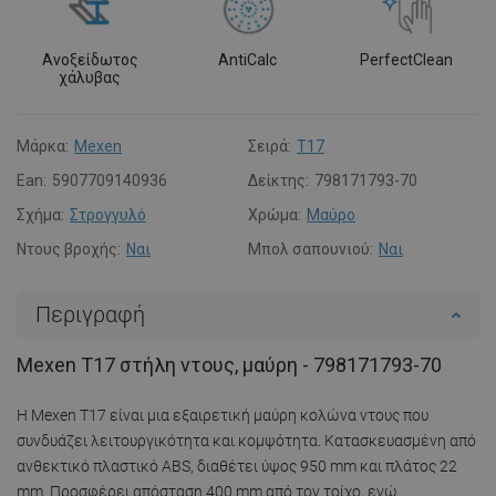
Ανοξείδωτος
AntiCalc
PerfectClean
χάλυβας
Μάρκα:
Mexen
Σειρά:
T17
Ean:
5907709140936
Δείκτης:
798171793-70
Σχήμα:
Στρογγυλό
Χρώμα:
Μαύρο
Ντους βροχής:
Ναι
Μπολ σαπουνιού:
Ναι
Περιγραφή
Mexen T17 στήλη ντους, μαύρη - 798171793-70
Η Mexen T17 είναι μια εξαιρετική μαύρη κολώνα ντους που
συνδυάζει λειτουργικότητα και κομψότητα. Κατασκευασμένη από
ανθεκτικό πλαστικό ABS, διαθέτει ύψος 950 mm και πλάτος 22
mm. Προσφέρει απόσταση 400 mm από τον τοίχο, ενώ