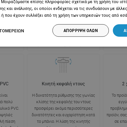
 Μοιραζόμαστε επίσης πληροφορίες σχετικά με τη χρήση του ιστ
ι πλήρη
ομοιόμορφα στο σώμα,
διεγείρ
ης και ανάλυσης, οι οποίοι ενδέχεται να τις συνδυάσουν με άλλ
τότητα
περιβάλλοντάς το με μια ευχάριστη
αίματος.
 ή που έχουν συλλέξει από τη χρήση των υπηρεσιών τους από εσά
γκες του
αίσθηση ενυδάτωσης και
μείωση τη
παλότερη ή
επιτρέποντας την εμβάπτιση σε μια
τους μύες 
ΤΟΜΕΡΕΙΏΝ
ΑΠΌΡΡΙΨΗ ΌΛΩΝ
Α
κεντρωμένη
χαλαρωτική και καταπραϋντική
εντατική σ
εμπειρία των αισθήσεων κατά τη
την αίσθ
διάρκεια του καθημερινού μπάνιου.
προ
 PVC
Κινητή κεφαλή ντους
2 
ίναι
Η δυνατότητα ρύθμισης της γωνίας
Το προϊ
ό πολύ
κλίσης της κεφαλής του ντους
εγγύ
υλικό PVC.
προσφέρει ακόμα περισσότερες
προβλημ
 υψηλές
δυνατότητες και ευχαρίστηση κατά
προϊόν, σα
λή πίεση
το μπάνιο. Η λύση της κινητής
σε επ