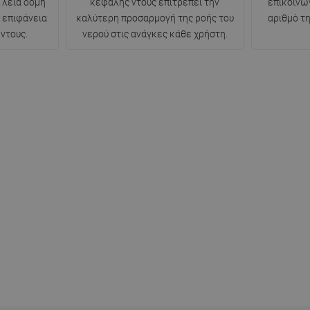
 λεία δομή
κεφαλής ντους επιτρέπει την
επικοινω
ν επιφάνεια
καλύτερη προσαρμογή της ροής του
αριθμό τ
 ντους.
νερού στις ανάγκες κάθε χρήστη.