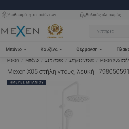
Διαθεσιμότητα προϊόντων
Βολικές πληρωμές
Μπάνιο
Κουζίνα
Θέρμανση
Πλακ
Mexen
Μπάνιο
Σετ ντους
Στήλες ντους
Mexen X05 στήλ
Mexen X05 στήλη ντους, λευκή - 79805059
ΗΜΈΡΕΣ ΜΠΆΝΙΟΥ