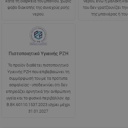
κατά τη διάρκεια του μπάνιου, χωρίς
νερού, ενώ η μαλακή και
φόβο διακοπής της συνεχούς ροής
του δεν γρατζουνίζει τη
νερού.
της μπανιέρας ή του
Πιστοποιητικό Υγιεινής PZH
Το προϊόν διαθέτει πιστοποιητικό
Υγιεινής PZH που επιβεβαιώνει τη
συμμόρφωσή του με τα πρότυπα
ασφαλείας - υποδεικνύει ότι δεν
επηρεάζει αρνητικά την ανθρώπινη
υγεία και το φυσικό περιβάλλον. αρ.
B.BK.60110.1537.2023 ισχύει μέχρι
31.01.2027