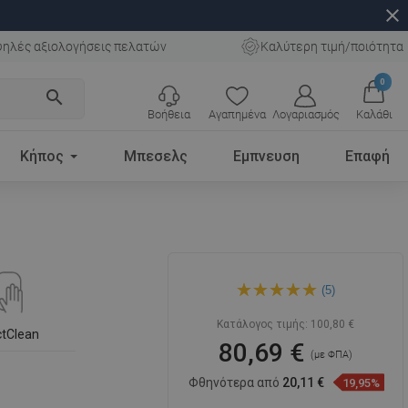
close
ηλές αξιολογήσεις πελατών
Καλύτερη τιμή/ποιότητα
0
search
Βοήθεια
Αγαπημένα
Λογαριασμός
Καλάθι
Κήπος
Μπεσελς
Εμπνευση
Επαφή
Mexen X05 στήλη ντους,
(5)
λευκή - 798050591-20
Κατάλογος τιμής:
100,80 €
ctClean
80,69 €
(με ΦΠΑ)
Φθηνότερα από
20,11 €
19,95%