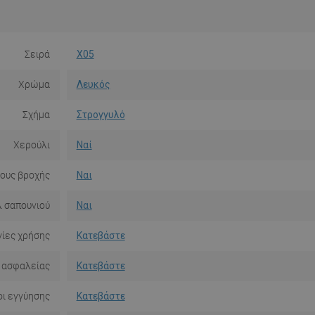
Σειρά
X05
Χρώμα
Λευκός
Σχήμα
Στρογγυλό
Χερούλι
Ναί
ους βροχής
Ναι
 σαπουνιού
Ναι
ίες χρήσης
Κατεβάστε
 ασφαλείας
Κατεβάστε
ι εγγύησης
Κατεβάστε