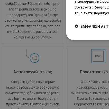
επισκεψιμότητά μας.
ρυθμιζόμενες βάσεις τοποθέτησης.
διακόπτη. Προσφέρε
συνεργάτες διαφήμισ
Με τη βοήθειά τους, η ακριβής
ελευθερία και δυνα
τους έχετε παράσχει
προσαρμογή του ύψους στήριξης
προσαρμογής στις ανά
στον τοίχο γίνεται ακόμη πιο εύκολη
χρήστη, προσφέροντας α
ΕΜΦΆΝΙΣΗ ΛΕΠ
και επιτρέπει την πλήρη αξιοποίηση
ισχυρότερη και πιο συγ
της διαθέσιμης επιφάνειας ακόμη
ροή νερού.
και για ένα μικρό μπάνιο.
Αντιστραγγαλιστικός
Προστατευτικό
Χάρη στη χρήση καινοτόμων
Ο σωλήνας ντους ε
περιστρεφόμενων ακροεκροών, ο
κατασκευασμένος απ
σωλήνας ντους δεν περιστρέφεται,
ανθεκτικό και εύκαμπτο 
ανεξάρτητα από τη θέση. Αυτή η
Είναι ανθεκτικός σε
πρακτική λύση εξασφαλίζει άνεση
θερμοκρασίες και υψη