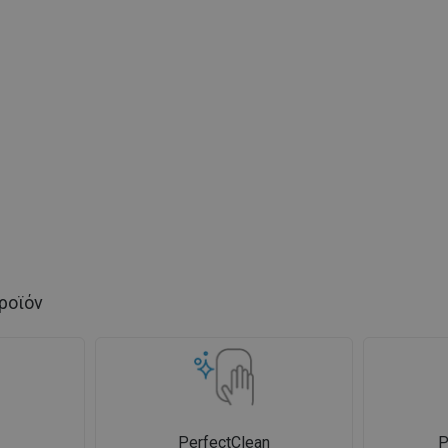
ροϊόν
PerfectClean
Ρ