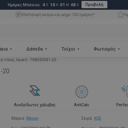
Προβολή
4
10
01
47
Ημέρες Μπάνιου:
D
H
M
S
Επιστροφή ακόμα και μέχρι 100 ημέρες*
Υψ
άκια
Δάπεδα
Τοίχοι
Φωτισμός
η ντους, λευκή - 798050591-20
1-20
Ανοξείδωτος χάλυβας
AntiCalc
Perfe
Μάρκα:
Mexen
Σειρά:
X05