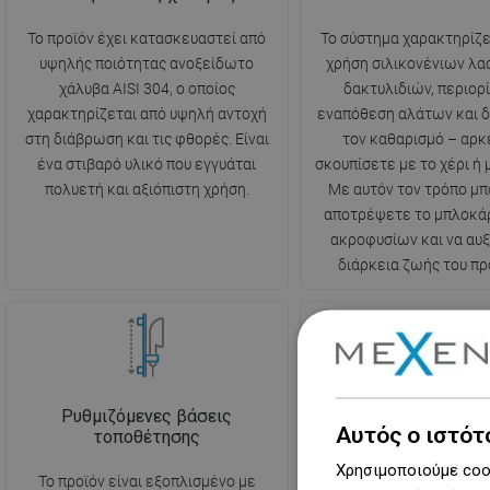
Το προϊόν έχει κατασκευαστεί από
Το σύστημα χαρακτηρίζε
υψηλής ποιότητας ανοξείδωτο
χρήση σιλικονένιων λα
χάλυβα AISI 304, ο οποίος
δακτυλιδιών, περιορί
χαρακτηρίζεται από υψηλή αντοχή
εναπόθεση αλάτων και δ
στη διάβρωση και τις φθορές. Είναι
τον καθαρισμό – αρκε
ένα στιβαρό υλικό που εγγυάται
σκουπίσετε με το χέρι ή μ
πολυετή και αξιόπιστη χρήση.
Με αυτόν τον τρόπο μπ
αποτρέψετε το μπλοκά
ακροφυσίων και να αυ
διάρκεια ζωής του πρ
Ρυθμιζόμενες βάσεις
3 λειτουργιώ
Αυτός ο ιστότ
τοποθέτησης
Η κεφαλή ντους διαθέτ
Χρησιμοποιούμε cook
Το προϊόν είναι εξοπλισμένο με
τύπους ροής, που αλλάζ