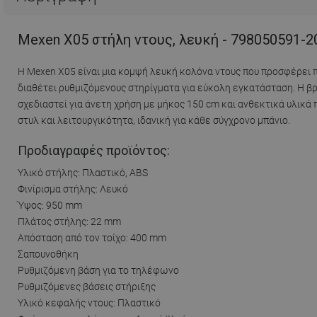
Mexen X05 στήλη ντους, λευκή - 798050591-2
Η Mexen X05 είναι μια κομψή λευκή κολόνα ντους που προσφέρει π
διαθέτει ρυθμιζόμενους στηρίγματα για εύκολη εγκατάσταση. Η βρ
σχεδιαστεί για άνετη χρήση με μήκος 150 cm και ανθεκτικά υλικά
στυλ και λειτουργικότητα, ιδανική για κάθε σύγχρονο μπάνιο.
Προδιαγραφές προϊόντος:
Υλικό στήλης: Πλαστικό, ABS
Φινίρισμα στήλης: Λευκό
Ύψος: 950 mm
Πλάτος στήλης: 22 mm
Απόσταση από τον τοίχο: 400 mm
Σαπουνοθήκη
Ρυθμιζόμενη βάση για το τηλέφωνο
Ρυθμιζόμενες βάσεις στήριξης
Υλικό κεφαλής ντους: Πλαστικό