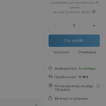
Η χαμηλότερη τιμή των τελευταίων 30
ημερών
πριν από την έκπτωση: 80,69 €
-
+
Στο καλάθι
favorite_border
Αγαπημένα
Σύγκριση
Διαθεσιμότητα:
Σε απόθεμα
Παράδοση από:
17.99 €
Επιστροφή ακόμη και μέχρι
100 ημέρες
άτομα
το αγόρασαν.
5
4