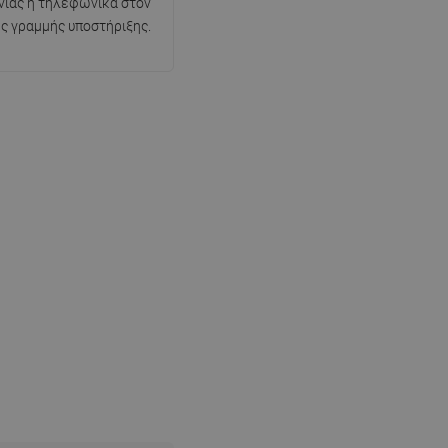
νίας ή τηλεφωνικά στον
ης γραμμής υποστήριξης.
SWEDISH
FINNISH
PORTUGUESE
CROATIAN
GREEK
SLOVENIAN