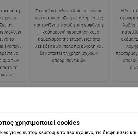
ται από τη
Το προϊόν διαθέτει λεία επιφάνεια
Η δυνατ
στιχένιων
που εντυπωσιάζει με τη λάμψη της
ύψους κα
ζει την
και τονίζει την αισθητική εμφάνιση.
λαβής τ
ιευκολύνει
Η καθημερινή περιποίηση και ο
κατευθύ
ί να το
καθαρισμός της επιφάνειας από
ακόμα πι
ε ένα πανί.
λεκέδες είναι πολύ πιο εύκολη και
λαβής
ορείτε να
δεν απαιτεί τη χρήση ισχυρών
προσαρμογή
ρισμα των
απορρυπαντικών.
απολαύσ
ξήσετε τη
δυν
οϊόντος.
ν
Βροχή
οπος χρησιμοποιεί cookies
ει τρεις
Τυπική ροή νερού που μιμείται τη
Δυνατό 
ies για να εξατομικεύσουμε το περιεχόμενο, τις διαφημίσεις και
ονται μέσω
φυσική βροχή. Οι σταγόνες ρέουν
εξαιρετι