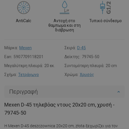
AntiCalc
Αντοχή στο
Τυπικό σύνδεσμο
θαμπωμα και στη
διάβρωση
Μάρκα:
Mexen
Σειρά:
D-45
Ean:
5907709118201
Δείκτης:
79745-50
Μεγαλύτερη πλευρά:
20 εκ.
Συντομότερη πλευρά:
20 cm
Σχήμα:
Τετράγωνο
Χρώμα:
Χρυσός
Περιγραφή
Mexen D-45 τηλεβόας ντους 20x20 cm, χρυσή -
79745-50
Η Mexen D-45 deszczownica 20x20 cm, złota ξεχωρίζει για τον