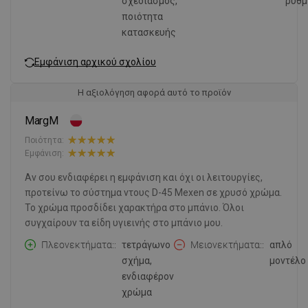
σχεδιασμός,
ρύθμ
ποιότητα
κατασκευής
Εμφάνιση αρχικού σχολίου
Η αξιολόγηση αφορά αυτό το προϊόν
MargM
Ποιότητα:
Εμφάνιση:
Αν σου ενδιαφέρει η εμφάνιση και όχι οι λειτουργίες,
προτείνω το σύστημα ντους D-45 Mexen σε χρυσό χρώμα.
Το χρώμα προσδίδει χαρακτήρα στο μπάνιο. Όλοι
συγχαίρουν τα είδη υγιεινής στο μπάνιο μου.
Πλεονεκτήματα:
τετράγωνο
Μειονεκτήματα:
απλό
σχήμα,
μοντέλο
ενδιαφέρον
χρώμα