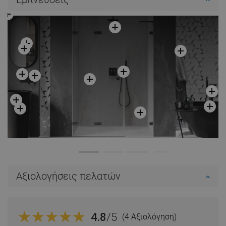
Σύγκριση
favorite_border
Αγαπημένα
Σύγκριση
favorite_border
Αγαπημένα
Αξιολογήσεις πελατών
4.8
/5
(4 Αξιολόγηση)