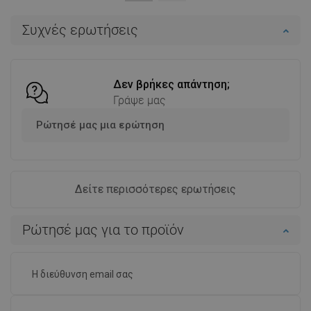
Στο καλάθι
Στο καλάθι
Συχνές ερωτήσεις
Σύγκριση
favorite_border
Αγαπημένα
Σύγκριση
favorite_border
Αγαπημένα
Δεν βρήκες απάντηση;
Γράψε μας
Ρώτησέ μας μια ερώτηση
Δείτε περισσότερες ερωτήσεις
Ρώτησέ μας για το προϊόν