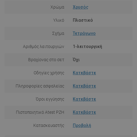
Χρώμα
Χρυσός
Υλικό
Πλαστικό
Σχήμα
Τετράγωνο
Αριθμός λειτουργιών
1-λειτουργική
Βραχίονας στο σετ
Όχι
Οδηγίες χρήσης
Κατεβάστε
Πληροφορίες ασφαλείας
Κατεβάστε
Όροι εγγύησης
Κατεβάστε
Πιστοποιητικό Atest PZH
Κατεβάστε
Κατασκευαστής
Προβολή