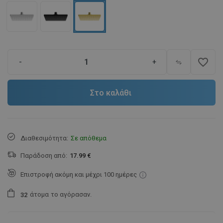
favorite_border
-
+
Στο καλάθι
Διαθεσιμότητα:
Σε απόθεμα
Παράδοση από:
17.99 €
Επιστροφή ακόμη και μέχρι 100 ημέρες
άτομα
το αγόρασαν.
3
2