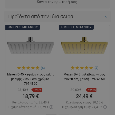
Κάντε την ερώτησή σας.
Προϊόντα από την ίδια σειρά
ΗΜΈΡΕΣ ΜΠΆΝΙΟΥ
ΗΜΈΡΕΣ ΜΠΆΝΙΟΥ
(4)
(4)
Mexen D-45 κεφαλή ντους ψιλής
Mexen D-45 τηλεβόας ντους
βροχής 20x20 cm, χρώμιο -
20x20 cm, χρυσή - 79745-50
79745-00
23,40 €
30,60 €
-19,7%
-19,97%
18,79 €
24,49 €
Κατάλογος τιμής:
23,40 €
Κατάλογος τιμής:
30,60 €
Η χαμηλότερη τιμή: 18,79 €
Η χαμηλότερη τιμή: 24,49 €
Διαθεσιμότητα:
Σε απόθεμα
Διαθεσιμότητα:
Σε απόθεμα