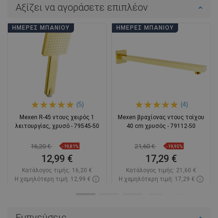
Αξίζει να αγοράσετε επιπλέον
ΗΜΈΡΕΣ ΜΠΆΝΙΟΥ
ΗΜΈΡΕΣ ΜΠΆΝΙΟΥ
(5)
(4)
Mexen R-45 ντους χειρός 1
Mexen βραχίονας ντους τοίχου
λειτουργίας, χρυσό - 79545-50
40 cm χρυσός - 79112-50
16,20 €
21,60 €
-19,81%
-19,95%
12,99 €
17,29 €
Κατάλογος τιμής:
16,20 €
Κατάλογος τιμής:
21,60 €
Η χαμηλότερη τιμή: 12,99 €
Η χαμηλότερη τιμή: 17,29 €
Διαθεσιμότητα:
Σε απόθεμα
Διαθεσιμότητα:
Σε απόθεμα
Στο καλάθι
Στο καλάθι
Εμπνεύσεις