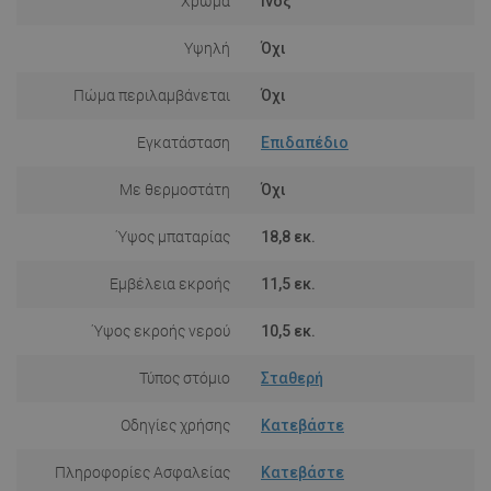
Χρώμα
Ινοξ
Υψηλή
Όχι
Πώμα περιλαμβάνεται
Όχι
Εγκατάσταση
Επιδαπέδιο
Με θερμοστάτη
Όχι
Ύψος μπαταρίας
18,8 εκ.
Εμβέλεια εκροής
11,5 εκ.
Ύψος εκροής νερού
10,5 εκ.
Τύπος στόμιο
Σταθερή
Οδηγίες χρήσης
Κατεβάστε
Πληροφορίες Ασφαλείας
Κατεβάστε