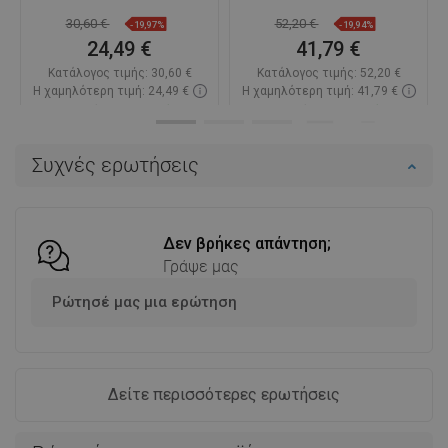
30,60 €
52,20 €
-19,97%
-19,94%
24,49 €
41,79 €
Κατάλογος τιμής:
30,60 €
Κατάλογος τιμής:
52,20 €
Η χαμηλότερη τιμή: 24,49 €
Η χαμηλότερη τιμή: 41,79 €
Διαθεσιμότητα:
Σε απόθεμα
Διαθεσιμότητα:
Σε απόθεμα
Στο καλάθι
Στο καλάθι
Συχνές ερωτήσεις
Σύγκριση
favorite_border
Αγαπημένα
Σύγκριση
favorite_border
Αγαπημένα
Δεν βρήκες απάντηση;
Γράψε μας
Ρώτησέ μας μια ερώτηση
Δείτε περισσότερες ερωτήσεις