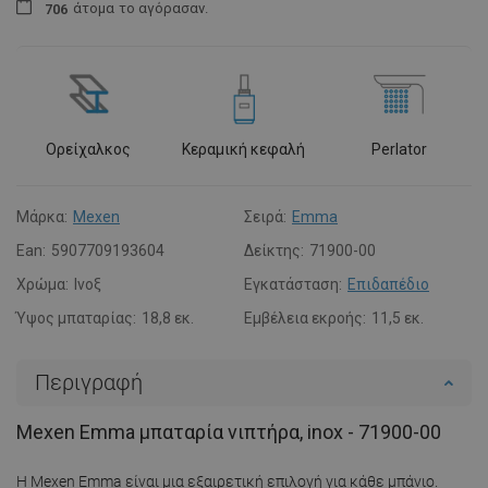
άτομα
το αγόρασαν.
7
0
6
Ορείχαλκος
Κεραμική κεφαλή
Perlator
Μάρκα:
Mexen
Σειρά:
Emma
Ean:
5907709193604
Δείκτης:
71900-00
Χρώμα:
Ινοξ
Εγκατάσταση:
Επιδαπέδιο
Ύψος μπαταρίας:
18,8 εκ.
Εμβέλεια εκροής:
11,5 εκ.
Περιγραφή
Mexen Emma μπαταρία νιπτήρα, inox - 71900-00
Η Mexen Emma είναι μια εξαιρετική επιλογή για κάθε μπάνιο.