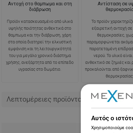
Αντοχή στο θαμπωμα και στη
Αντίσταση σε υ
διάβρωση
θερμοκρασί
Προϊόν κατασκευασμένο από υλικά
Το προϊόν χαρακτηρίζ
υψηλής ποιότητας ανθεκτικά στο
εξαιρετική αντοχή σ
θαμπωμα και την διάβρωση, χάρη
θερμοκρασίες, χωρ
στα οποία διατηρεί την ελκυστική
παραμορφώνεται ακόμα 
εμφάνιση και τη λειτουργικότητά
παρατεταμένη επίδρασ
του για μεγάλο χρονικό διάστημα
νερού. Το υλικό είναι
χρήσης, ανεξάρτητα από το επίπεδο
ανθεκτικό σε ζημιές και
υγρασίας στο δωμάτιο.
προκαλούνται από ξαφνι
θερμοκρασίας
Λεπτομέρειες προϊόντος
Αυτός ο ιστότ
Χρησιμοποιούμε cook