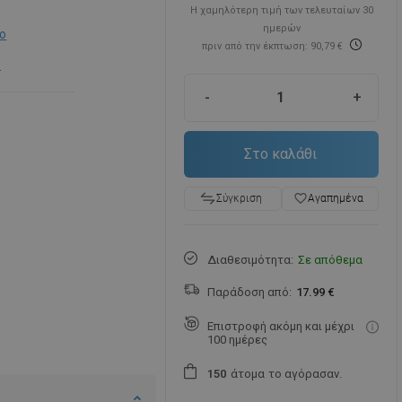
Η χαμηλότερη τιμή των τελευταίων 30
ημερών
ο
πριν από την έκπτωση: 90,79 €
.
-
+
Στο καλάθι
favorite_border
Αγαπημένα
Σύγκριση
Διαθεσιμότητα:
Σε απόθεμα
Παράδοση από:
17.99 €
Επιστροφή ακόμη και μέχρι
100 ημέρες
άτομα
το αγόρασαν.
1
5
0