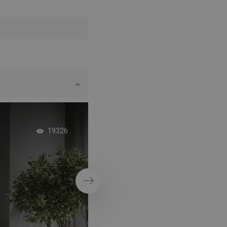
SWEDISH
FINNISH
PORTUGUESE
CROATIAN
GREEK
SLOVENIAN
Χρυσά εξαρτήματα
19326
τσιμεντένιο μπάνι
Επόμενο