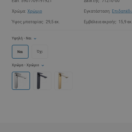
Ean:
5907709191921
Δείκτης:
71210-00
Χρώμα:
Χρώμιο
Εγκατάσταση:
Επιδαπέδι
Ύψος μπαταρίας:
29,5 εκ.
Εμβέλεια εκροής:
15,9 εκ
Υψηλή
- Ναι
Όχι
Ναι
Χρώμα
- Χρώμιο