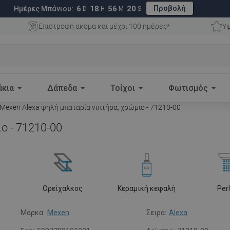
Προβολή
6
18
56
19
Ημέρες Μπάνιου:
D
H
M
S
Επιστροφή ακόμα και μέχρι 100 ημέρες*
Υψ
άκια
Δάπεδα
Τοίχοι
Φωτισμός
Mexen Alexa ψηλή μπαταρία νιπτήρα, χρώμιο - 71210-00
ο - 71210-00
Ορείχαλκος
Κεραμική κεφαλή
Per
Μάρκα:
Mexen
Σειρά:
Alexa