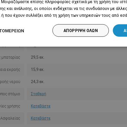
 Μοιραζόμαστε επίσης πληροφορίες σχετικά με τη χρήση του ιστ
ης και ανάλυσης, οι οποίοι ενδέχεται να τις συνδυάσουν με άλλ
Υψηλή
Ναι
 ή που έχουν συλλέξει από τη χρήση των υπηρεσιών τους από εσά
λαμβάνεται
Όχι
ΤΟΜΕΡΕΙΏΝ
ΑΠΌΡΡΙΨΗ ΌΛΩΝ
Α
γκατάσταση
Επιδαπέδιο
θερμοστάτη
Όχι
 μπαταρίας
29,5 εκ.
εια εκροής
15,9 εκ.
ροής νερού
24,3 εκ.
ύπος στόμιο
Σταθερή
ίες χρήσης
Κατεβάστε
 Ασφαλείας
Κατεβάστε