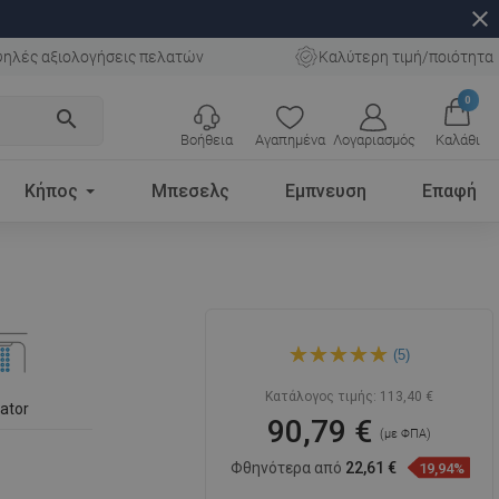
close
ηλές αξιολογήσεις πελατών
Καλύτερη τιμή/ποιότητα
0
search
Βοήθεια
Αγαπημένα
Λογαριασμός
Καλάθι
Κήπος
Μπεσελς
Εμπνευση
Επαφή
Mexen Alexa ψηλή μπαταρία
(5)
νιπτήρα, χρώμιο - 71210-00
Κατάλογος τιμής:
113,40 €
lator
90,79 €
(με ΦΠΑ)
Φθηνότερα από
22,61 €
19,94%