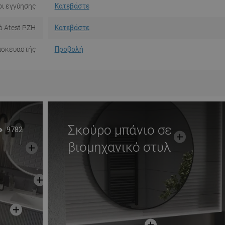
ι εγγύησης
Κατεβάστε
ό Atest PZH
Κατεβάστε
ασκευαστής
Προβολή
Σκούρο μπάνιο σε
9782
βιομηχανικό στυλ