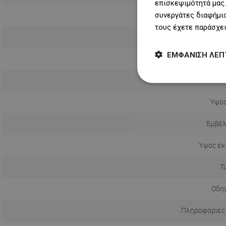
επισκεψιμότητά μας.
συνεργάτες διαφήμισ
τους έχετε παράσχει
Πώμα περι
ΕΜΦΆΝΙΣΗ ΛΕΠ
Ε
Με 
Ύψος
Εμβέλ
Ύψος εκ
Τ
Οδηγ
Πληροφορίες