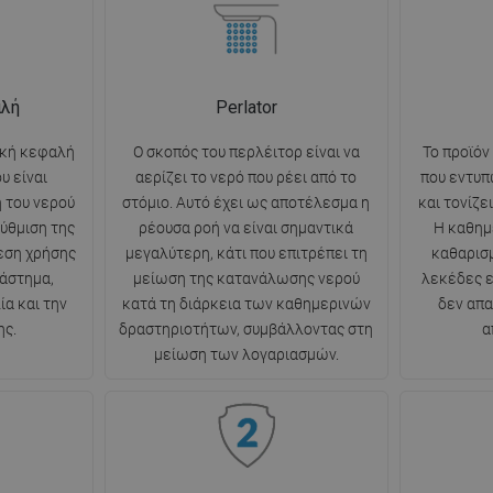
αλή
Perlator
ική κεφαλή
Ο σκοπός του περλέιτορ είναι να
Το προϊόν
υ είναι
αερίζει το νερό που ρέει από το
που εντυπ
η του νερού
στόμιο. Αυτό έχει ως αποτέλεσμα η
και τονίζε
ύθμιση της
ρέουσα ροή να είναι σημαντικά
Η καθημ
νεση χρήσης
μεγαλύτερη, κάτι που επιτρέπει τη
καθαρισμ
ιάστημα,
μείωση της κατανάλωσης νερού
λεκέδες ε
α και την
κατά τη διάρκεια των καθημερινών
δεν απα
ης.
δραστηριοτήτων, συμβάλλοντας στη
α
μείωση των λογαριασμών.