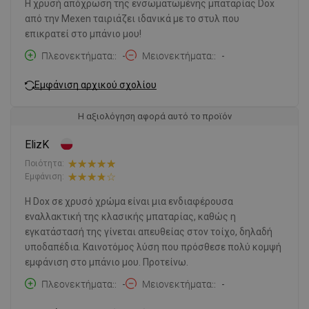
Η χρυσή απόχρωση της ενσωματωμένης μπαταρίας Dox
από την Mexen ταιριάζει ιδανικά με το στυλ που
επικρατεί στο μπάνιο μου!
Πλεονεκτήματα:
-
Μειονεκτήματα:
-
Εμφάνιση αρχικού σχολίου
Η αξιολόγηση αφορά αυτό το προϊόν
ElizK
Ποιότητα:
Εμφάνιση:
Η Dox σε χρυσό χρώμα είναι μια ενδιαφέρουσα
εναλλακτική της κλασικής μπαταρίας, καθώς η
εγκατάστασή της γίνεται απευθείας στον τοίχο, δηλαδή
υποδαπέδια. Καινοτόμος λύση που πρόσθεσε πολύ κομψή
εμφάνιση στο μπάνιο μου. Προτείνω.
Πλεονεκτήματα:
-
Μειονεκτήματα:
-