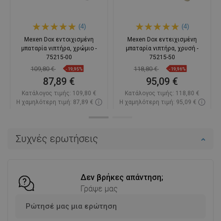
(4)
(4)
Mexen Dox εντοιχισμένη
Mexen Dox εντειχισμένη
μπαταρία νιπτήρα, χρώμιο -
μπαταρία νιπτήρα, χρυσή -
75215-00
75215-50
109,80 €
118,80 €
-19,95%
-19,96%
87,89 €
95,09 €
Κατάλογος τιμής:
109,80 €
Κατάλογος τιμής:
118,80 €
Η χαμηλότερη τιμή: 87,89 €
Η χαμηλότερη τιμή: 95,09 €
Διαθεσιμότητα:
Σε απόθεμα
Διαθεσιμότητα:
Σε απόθεμα
Στο καλάθι
Στο καλάθι
Συχνές ερωτήσεις
Σύγκριση
favorite_border
Αγαπημένα
Σύγκριση
favorite_border
Αγαπημένα
Δεν βρήκες απάντηση;
Γράψε μας
Ρώτησέ μας μια ερώτηση