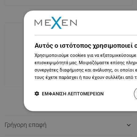
Αυτός ο ιστότοπος χρησιμοποιεί 
Διαθεσιμότητα προϊόντων
Σύγχρονο κέντρο logistics επιφάνειας
Χρησιμοποιούμε cookies για να εξατομικεύσουμε 
31 000 m² με πάνω από 68 χιλιάδες
επισκεψιμότητά μας. Μοιραζόμαστε επίσης πληρο
θέσεις παλετών παρέχει πάνω από 1
συνεργάτες διαφήμισης και ανάλυσης, οι οποίοι
500 000 διαθέσιμα προϊόντα!
τους έχετε παράσχει ή που έχουν συλλέξει από 
ΕΜΦΆΝΙΣΗ ΛΕΠΤΟΜΕΡΕΙΏΝ
Γρήγορη επαφή
