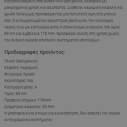
Κατασκευασμένη από ανθεκτικό ορείχαλκο, εξασφαλίζει
μακροχρόνια χρήση και αξιοπιστία. Διαθέτει κεραμική κεφαλή και
χρυσό τελείωμα, προσφέροντας μια πολυτελή όψη στο μπάνιο
σας. Ο ενσωματωμένος αεριστήρας βελτιώνει την οικονομία
νερού, ενώ με κατηγορία ροής A εξοικονομεί ενέργεια. Με ύψος
69 cm και εμβέλεια 176 mm, προσφέρει άνεση στη χρήση χωρίς
την ανάγκη αγοράς επιπλέον συστήματος υποτοιχίων.
Προδιαγραφές προϊόντος:
Υλικό: Ορείχαλκος
Κεφαλή: Κεραμική
Φινίρισμα: Χρυσό
Αεριστήρας: Ναι
Κατηγορία ροής: Α
Ύψος: 69 cm
Προβολή στόμίου: 176mm
Διάμετρος κεφαλής: 35 mm
Η μπαταρία είναι έτοιμη για εγκατάσταση, δεν απαιτεί την αγορά
εντοιχισμένου συστήματος