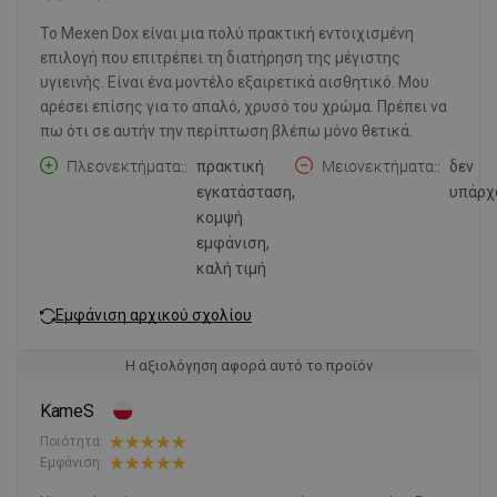
Το Mexen Dox είναι μια πολύ πρακτική εντοιχισμένη
επιλογή που επιτρέπει τη διατήρηση της μέγιστης
υγιεινής. Είναι ένα μοντέλο εξαιρετικά αισθητικό. Μου
αρέσει επίσης για το απαλό, χρυσό του χρώμα. Πρέπει να
πω ότι σε αυτήν την περίπτωση βλέπω μόνο θετικά.
Πλεονεκτήματα:
πρακτική
Μειονεκτήματα:
δεν
εγκατάσταση,
υπάρχ
κομψή
εμφάνιση,
καλή τιμή
Εμφάνιση αρχικού σχολίου
Η αξιολόγηση αφορά αυτό το προϊόν
KameS
Ποιότητα:
Εμφάνιση: