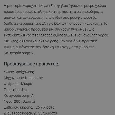
Η μπαταρία νεροχύτη Mexen Eri υψηλού ύψους σε μαύρο χρώμα
προσφέρει κομψό στυλ και λειτουργικότητα σε οποιοδήποτε
μπάνιο. Κατασκευασμένη από ανθεκτικό μασίφ μπρούτζο,
διαθέτει κεραμική κεφαλή για βέλτιστη απόδοση και αντοχή. Το
μαύρο φινίρισμα προσθέτει μια σύγχρονη πινελιά, ενώ ο
ενσωματωμένος περλάτορας εξασφαλίζει εξοικονόμηση νερού.
Με ύψος 280 mm και ακτίνα ροής 126 mm, δίνει πρακτική
ευελιξία, κάνοντας την ιδανική επιλογή για το χώρο σας.
Κατηγορία ροής Α.
Προδιαγραφές προϊόντος:
Υλικό: Ορείχαλκος
Μηχανισμός: Κεραμικός
Φινίρισμα: Μαύρο
Περατόρα: Ναι
Κατηγορία ροής: Α
Ύψος: 280 χιλιοστά
Εμβέλεια εκροής: 126 χιλιοστά
Διάμετρος κεφαλής: 35 χιλιοστά