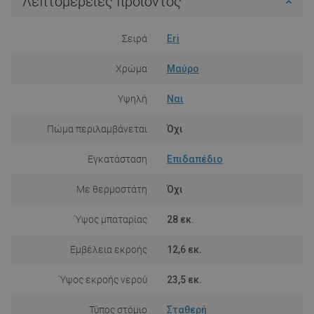
Λεπτομέρειες προϊόντος
Σειρά
Eri
Χρώμα
Μαύρο
Υψηλή
Ναι
Πώμα περιλαμβάνεται
Όχι
Εγκατάσταση
Επιδαπέδιο
Με θερμοστάτη
Όχι
Ύψος μπαταρίας
28 εκ.
Εμβέλεια εκροής
12,6 εκ.
Ύψος εκροής νερού
23,5 εκ.
Τύπος στόμιο
Σταθερή