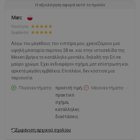
Η αξιολόγηση αφορά αυτό το προϊόν
Marc
Ποιότητα:
Εμφάνιση:
Λόγω του μεγέθους του νιπτήρα μου, χρειαζόμουν μια
υψηλή μπαταρία περίπου 28 εκ. και στην ιστοσελίδα της
Mexen βρήκα το κατάλληλο μοντέλο, δηλαδή την Eri σε
μαύρο χρώμα. Έχει ενδιαφέρον σχήμα, ματ επίστρωση και
αρκετά μεγάλη εμβέλεια. Επιπλέον, δεν κόστισε μια
περιουσία.
Πλεονεκτήματα:
προσιτή τιμή,
Μειονεκτήματα:
-
πρακτικό
σχήμα,
κατάλληλες
διαστάσεις
Εμφάνιση αρχικού σχολίου