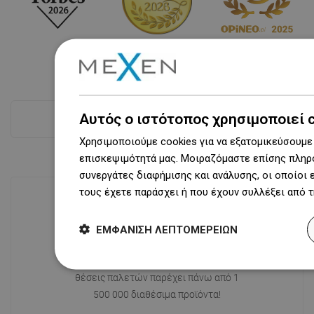
Αυτός ο ιστότοπος χρησιμοποιεί 
Δες όλα
Χρησιμοποιούμε cookies για να εξατομικεύσουμε 
επισκεψιμότητά μας. Μοιραζόμαστε επίσης πληρο
συνεργάτες διαφήμισης και ανάλυσης, οι οποίοι
τους έχετε παράσχει ή που έχουν συλλέξει από 
Διαθεσιμότητα προϊόντων
ΕΜΦΆΝΙΣΗ ΛΕΠΤΟΜΕΡΕΙΏΝ
Σύγχρονο κέντρο logistics επιφάνειας
31 000 m² με πάνω από 68 χιλιάδες
θέσεις παλετών παρέχει πάνω από 1
500 000 διαθέσιμα προϊόντα!