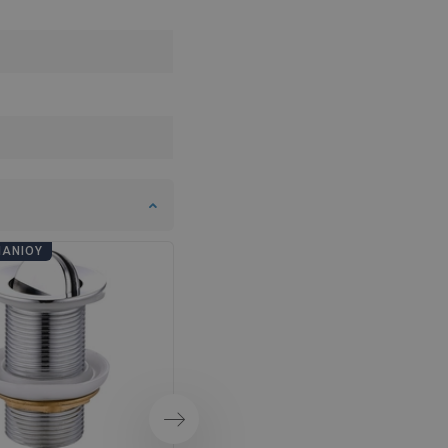
SWEDISH
FINNISH
PORTUGUESE
CROATIAN
GREEK
SLOVENIAN
ΠΆΝΙΟΥ
ΗΜΈΡΕΣ ΜΠΆΝΙΟΥ
Επόμενο