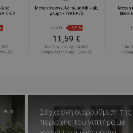
-κλακ
Mexen στρογγυλό πώμα klik-klak,
Mexen 
79910-50
μαύρο - 79910-70
klik-k
%
14,40 €
-19,51%
1
€
11,59 €
,20 €
Κατάλογος τιμής:
14,40 €
Κατά
,99 €
Η χαμηλότερη τιμή: 11,59 €
Η χαμη
πόθεμα
Διαθεσιμότητα:
Σε απόθεμα
Διαθεσ
ι
Στο καλάθι
απημένα
Σύγκριση
favorite_border
Αγαπημένα
Σύγκ
Σύγχρονη διαρρύθμιση της
14973
περιοχής του νιπτήρα με
ενσωματωμένα ράφια