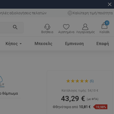
close
ηλές αξιολογήσεις πελατών
Καλύτερη τιμή/ποιότητα
0
search
Βοήθεια
Αγαπημένα
Λογαριασμός
Καλάθι
Κήπος
Μπεσελς
Εμπνευση
Επαφή
Mexen Mini νιπτήρας
(6)
επιτραπέζιος 33 x 29 cm,
λευκός - 21093300
Κατάλογος τιμής:
54,10 €
το θάμπωμα
43,29 €
(με ΦΠΑ)
Φθηνότερα από
10,81 €
19,98%