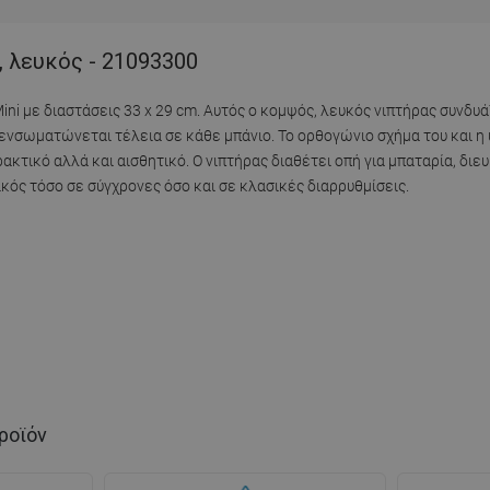
, λευκός - 21093300
i με διαστάσεις 33 x 29 cm. Αυτός ο κομψός, λευκός νιπτήρας συνδυά
ενσωματώνεται τέλεια σε κάθε μπάνιο. Το ορθογώνιο σχήμα του και η
ακτικό αλλά και αισθητικό. Ο νιπτήρας διαθέτει οπή για μπαταρία, διε
κός τόσο σε σύγχρονες όσο και σε κλασικές διαρρυθμίσεις.
ροϊόν