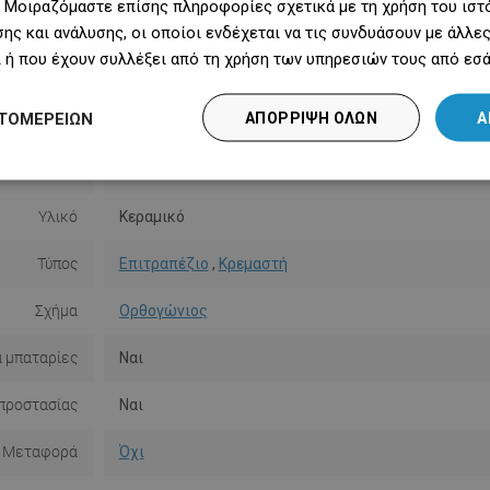
 Μοιραζόμαστε επίσης πληροφορίες σχετικά με τη χρήση του ιστ
ερη πλευρά
29 cm
ης και ανάλυσης, οι οποίοι ενδέχεται να τις συνδυάσουν με άλλ
 ή που έχουν συλλέξει από τη χρήση των υπηρεσιών τους από εσά
Ύψος
11,5 εκ.
ΤΟΜΕΡΕΙΏΝ
ΑΠΌΡΡΙΨΗ ΌΛΩΝ
Α
Χρώμα
Λευκός
Επιφάνεια
Γυαλιστερή
Υλικό
Κεραμικό
Τύπος
Επιτραπέζιο
,
Κρεμαστή
Σχήμα
Ορθογώνιος
α μπαταρίες
Ναι
προστασίας
Ναι
Μεταφορά
Όχι