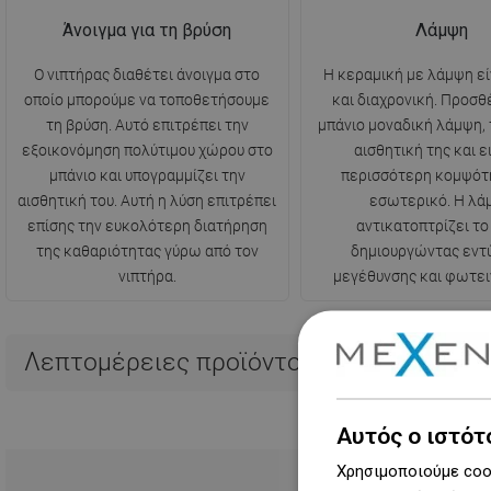
Άνοιγμα για τη βρύση
Λάμψη
Ο νιπτήρας διαθέτει άνοιγμα στο
Η κεραμική με λάμψη ε
οποίο μπορούμε να τοποθετήσουμε
και διαχρονική. Προσθ
τη βρύση. Αυτό επιτρέπει την
μπάνιο μοναδική λάμψη, 
εξοικονόμηση πολύτιμου χώρου στο
αισθητική της και ε
μπάνιο και υπογραμμίζει την
περισσότερη κομψότ
αισθητική του. Αυτή η λύση επιτρέπει
εσωτερικό. Η λά
επίσης την ευκολότερη διατήρηση
αντικατοπτρίζει το
της καθαριότητας γύρω από τον
δημιουργώντας εν
νιπτήρα.
μεγέθυνσης και φωτει
Λεπτομέρειες προϊόντος
Αυτός ο ιστότ
Χρησιμοποιούμε cook
Μεγαλύτ