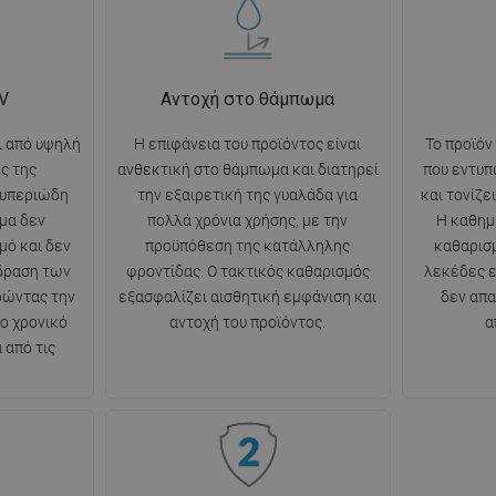
V
Αντοχή στο θάμπωμα
ι από υψηλή
Η επιφάνεια του προϊόντος είναι
Το προϊόν
ς της
ανθεκτική στο θάμπωμα και διατηρεί
που εντυπ
 υπεριώδη
την εξαιρετική της γυαλάδα για
και τονίζε
μα δεν
πολλά χρόνια χρήσης, με την
Η καθημ
μό και δεν
προϋπόθεση της κατάλληλης
καθαρισμ
ίδραση των
φροντίδας. Ο τακτικός καθαρισμός
λεκέδες ε
ρώντας την
εξασφαλίζει αισθητική εμφάνιση και
δεν απα
ο χρονικό
αντοχή του προϊόντος.
α
 από τις