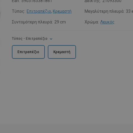
Ean:
5903163381861
Δείκτης:
21093300
Τύπος:
Επιτραπέζιο
,
Κρεμαστή
Μεγαλύτερη πλευρά:
33 
Συντομότερη πλευρά:
29 cm
Χρώμα:
Λευκός
Τύπος
- Επιτραπέζιο
Επιτραπέζιο
Κρεμαστή