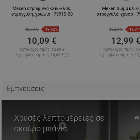
Mexen στρόφιγγα κλικ-κλακ,
Mexen σώμα κλικ
στρογγυλή, χρώμιο - 79910-00
στρογγυλό, χρυσό - 
12,60 €
-19,92%
16,20 €
-19,81
10,09 €
12,99 
Κατάλογος τιμής:
12,60 €
Κατάλογος τιμής:
16
Η χαμηλότερη τιμή: 10,09 €
Η χαμηλότερη τιμή: 12
Διαθεσιμότητα:
Σε απόθεμα
Διαθεσιμότητα:
Σε α
Στο καλάθι
Στο καλάθ
Σύγκριση
favorite_border
Αγαπημένα
Σύγκριση
favorite_border
Αγ
Εμπνεύσεις
Χρυσές λεπτομέρειες σε
σκούρο μπάνιο