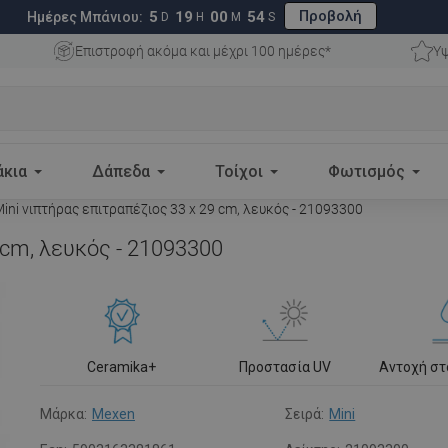
Προβολή
5
19
00
53
Ημέρες Μπάνιου:
D
H
M
S
Επιστροφή ακόμα και μέχρι 100 ημέρες*
Υψ
άκια
Δάπεδα
Τοίχοι
Φωτισμός
ni νιπτήρας επιτραπέζιος 33 x 29 cm, λευκός - 21093300
 cm, λευκός - 21093300
Ceramika+
Προστασία UV
Αντοχή σ
Μάρκα:
Mexen
Σειρά:
Mini