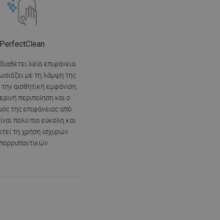
PerfectClean
 διαθέτει λεία επιφάνεια
ωσιάζει με τη λάμψη της
ι την αισθητική εμφάνιση.
ερινή περιποίηση και ο
ός της επιφάνειας από
ίναι πολύ πιο εύκολη και
ιτεί τη χρήση ισχυρών
πορρυπαντικών.