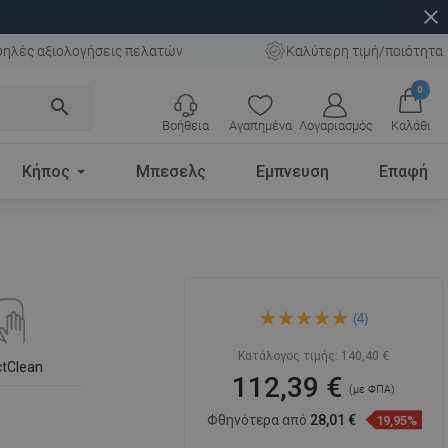
close
ηλές αξιολογήσεις πελατών
Καλύτερη τιμή/ποιότητα
0
search
Βοήθεια
Αγαπημένα
Λογαριασμός
Καλάθι
Κήπος
Μπεσελς
Εμπνευση
Επαφή
Mexen Zita νιπτήρας πάγκου
(4)
40 x 40 cm, μαύρος ματ -
21874085
Κατάλογος τιμής:
140,40 €
ctClean
112,39 €
(με ΦΠΑ)
Φθηνότερα από
28,01 €
19,95%