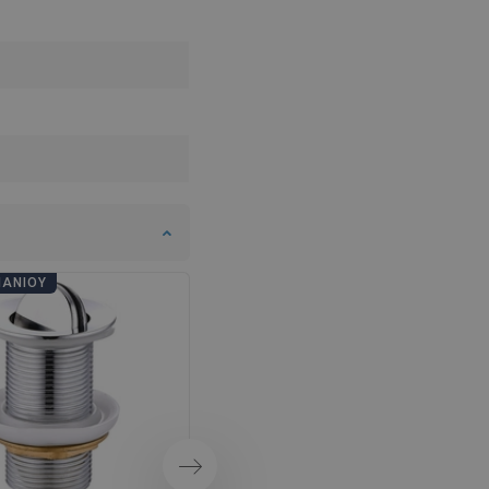
SWEDISH
FINNISH
PORTUGUESE
CROATIAN
GREEK
SLOVENIAN
ΠΆΝΙΟΥ
ΗΜΈΡΕΣ ΜΠΆΝΙΟΥ
Επόμενο