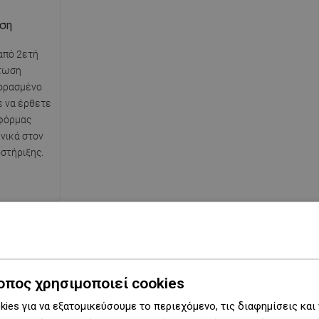
ηση
από 2ετή
πτωση
ορασμένο
ε να έρθετε
φόρμας
νικά στον
στήριξης.
οπος χρησιμοποιεί cookies
Σειρά
Zita
ies για να εξατομικεύσουμε το περιεχόμενο, τις διαφημίσεις και
ερη πλευρά
40 εκ.