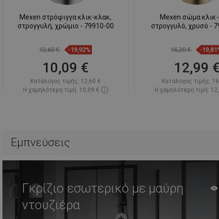
Mexen στρόφιγγα κλικ-κλακ,
Mexen σώμα κλικ
στρογγυλή, χρώμιο - 79910-00
στρογγυλό, χρυσό - 
12,60 €
-19,92%
16,20 €
-19,81
10,09 €
12,99 
Κατάλογος τιμής:
12,60 €
Κατάλογος τιμής:
16
Η χαμηλότερη τιμή: 10,09 €
Η χαμηλότερη τιμή: 12
Διαθεσιμότητα:
Σε απόθεμα
Διαθεσιμότητα:
Σε α
Στο καλάθι
Στο καλάθ
Σύγκριση
favorite_border
Αγαπημένα
Σύγκριση
favorite_border
Αγ
Εμπνεύσεις
Γκρίζιο εσωτερικό με μαύρη
ντουζιέρα