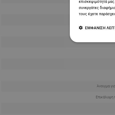
επισκεψιμότητά μας.
συνεργάτες διαφήμισ
Συντομότ
τους έχετε παράσχει
ΕΜΦΆΝΙΣΗ ΛΕΠ
Άνοιγμα γι
Επικάλυψη 