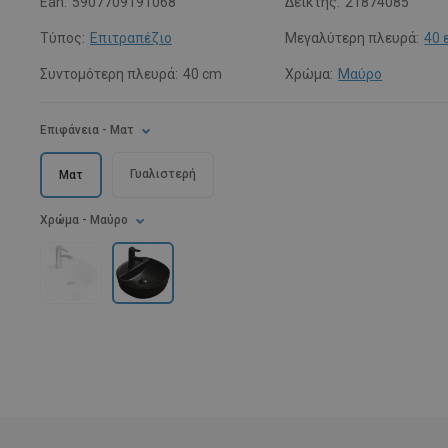
Ean:
5907709191068
Δείκτης:
21874085
Τύπος:
Επιτραπέζιο
Μεγαλύτερη πλευρά:
40 
Συντομότερη πλευρά:
40 cm
Χρώμα:
Μαύρο
Επιφάνεια
- Ματ
Γυαλιστερή
Ματ
Χρώμα
- Μαύρο