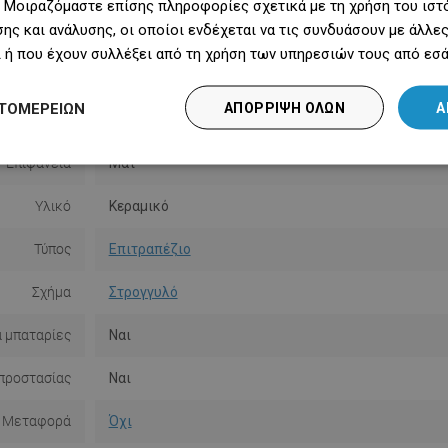
 Μοιραζόμαστε επίσης πληροφορίες σχετικά με τη χρήση του ιστ
ης και ανάλυσης, οι οποίοι ενδέχεται να τις συνδυάσουν με άλλ
ερη πλευρά
40 cm
 ή που έχουν συλλέξει από τη χρήση των υπηρεσιών τους από εσά
Ύψος
12 εκ.
ΤΟΜΕΡΕΙΏΝ
ΑΠΌΡΡΙΨΗ ΌΛΩΝ
Α
Χρώμα
Μαύρο
Επιφάνεια
Ματ
Υλικό
Κεραμικό
Τύπος
Επιτραπέζιο
Σχήμα
Στρογγυλό
α μπαταρίες
Ναι
προστασίας
Ναι
Μεταφορά
Όχι