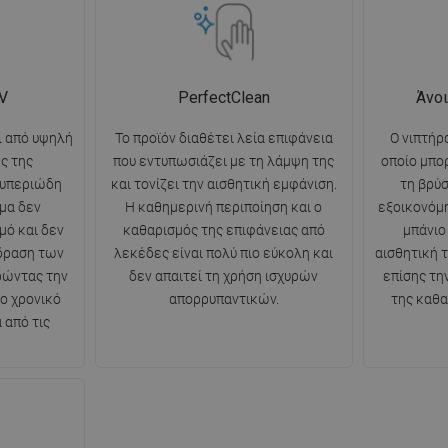
V
PerfectClean
Άνοι
ι από υψηλή
Το προϊόν διαθέτει λεία επιφάνεια
Ο νιπτήρ
ς της
που εντυπωσιάζει με τη λάμψη της
οποίο μπο
 υπεριώδη
και τονίζει την αισθητική εμφάνιση.
τη βρύσ
μα δεν
Η καθημερινή περιποίηση και ο
εξοικονόμ
μό και δεν
καθαρισμός της επιφάνειας από
μπάνιο
ίδραση των
λεκέδες είναι πολύ πιο εύκολη και
αισθητική τ
ρώντας την
δεν απαιτεί τη χρήση ισχυρών
επίσης τη
ο χρονικό
απορρυπαντικών.
της καθα
 από τις