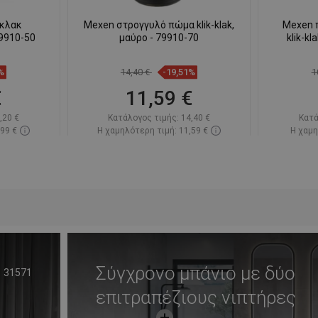
-κλακ
Mexen στρογγυλό πώμα klik-klak,
Mexen 
79910-50
μαύρο - 79910-70
klik-k
%
14,40 €
-19,51%
1
€
11,59 €
,20 €
Κατάλογος τιμής:
14,40 €
Κατά
,99 €
Η χαμηλότερη τιμή: 11,59 €
Η χαμη
πόθεμα
Διαθεσιμότητα:
Σε απόθεμα
Διαθεσ
ι
Στο καλάθι
απημένα
Σύγκριση
favorite_border
Αγαπημένα
Σύγκ
Σύγχρονο μπάνιο με δύο
31571
επιτραπέζιους νιπτήρες