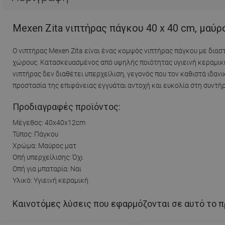
Mexen Zita νιπτήρας πάγκου 40 x 40 cm, μαύρ
Ο νιπτήρας Mexen Zita είναι ένας κομψός νιπτήρας πάγκου με δια
χώρους. Κατασκευασμένος από υψηλής ποιότητας υγιεινή κεραμική,
νιπτήρας δεν διαθέτει υπερχείλιση, γεγονός που τον καθιστά ιδαν
προστασία της επιφάνειας εγγυάται αντοχή και ευκολία στη συντή
Προδιαγραφές προϊόντος:
Μέγεθος: 40x40x12cm
Τύπος: Πάγκου
Χρώμα: Μαύρος ματ
Οπή υπερχείλισης: Όχι
Οπή για μπαταρία: Ναι
Υλικό: Υγιεινή κεραμική
Καινοτόμες λύσεις που εφαρμόζονται σε αυτό το π