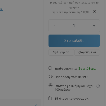
Η χαμηλότερη τιμή των τελευταίων 30
ημερών
εκ.
πριν από την έκπτωση: 112,39 €
-
+
Στο καλάθι
favorite_border
Αγαπημένα
Σύγκριση
Διαθεσιμότητα:
Σε απόθεμα
Παράδοση από:
36.99 €
Επιστροφή ακόμη και μέχρι
100 ημέρες
άτομα
το αγόρασαν.
1
5