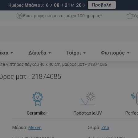
Προβολή
6
08
21
19
Ημέρες Μπάνιου:
D
H
M
S
Επιστροφή ακόμα και μέχρι 100 ημέρες*
Υψ
άκια
Δάπεδα
Τοίχοι
Φωτισμός
ta νιπτήρας πάγκου 40 x 40 cm, μαύρος ματ - 21874085
αύρος ματ - 21874085
Ceramika+
Προστασία UV
Perfe
Μάρκα:
Mexen
Σειρά:
Zita