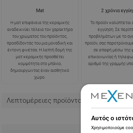
Mat
2 χρόνια εγγύ
Η ματ επιφάνεια της κεραμικής
Το προϊόν καλύπτεται 
αναδεικνύει τέλεια τον χαρακτήρα
εγγύηση. Σε περί
του χρώματος του προϊόντος,
προβλημάτων με το αγ
προσδίδοντάς του μια μοναδική και
προϊόν, σας παροτρύνουμ
έντονη φινέτσα. Η λεπτή δομή της
σε επαφή μέσω της 
ματ κεραμικής προσθέτει
επικοινωνίας ή τηλεφω
κομψότητα στο μπάνιο,
αριθμό της γραμμής υπο
δημιουργώντας έναν αισθητικό
χώρο.
Λεπτομέρειες προϊόντος
Αυτός ο ιστότ
Χρησιμοποιούμε cook
Μεγαλύτ