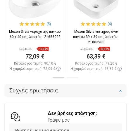
(5)
(4)
Mexen Silvia νεροχύτης πάγκου
Mexen Silvia νιπτήρας άνω
60 x 40 cm, λευκός - 21686000
πάγκου 39 x 39 cm, λευκός -
21863900
90,10 €
79,20 €
-19,99%
-19,96%
72,09 €
63,39 €
Κατάλογος τιμής:
90,10 €
Κατάλογος τιμής:
79,20 €
Η χαμηλότερη τιμή: 72,09 €
Η χαμηλότερη τιμή: 63,39 €
Διαθεσιμότητα:
Σε απόθεμα
Διαθεσιμότητα:
Σε απόθεμα
Στο καλάθι
Στο καλάθι
Συχνές ερωτήσεις
Σύγκριση
favorite_border
Αγαπημένα
Σύγκριση
favorite_border
Αγαπημένα
Δεν βρήκες απάντηση;
Γράψε μας
Ρώτησέ μας μια ερώτηση