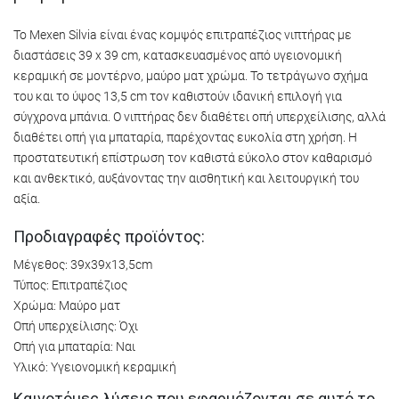
Το Mexen Silvia είναι ένας κομψός επιτραπέζιος νιπτήρας με
διαστάσεις 39 x 39 cm, κατασκευασμένος από υγειονομική
κεραμική σε μοντέρνο, μαύρο ματ χρώμα. Το τετράγωνο σχήμα
του και το ύψος 13,5 cm τον καθιστούν ιδανική επιλογή για
σύγχρονα μπάνια. Ο νιπτήρας δεν διαθέτει οπή υπερχείλισης, αλλά
διαθέτει οπή για μπαταρία, παρέχοντας ευκολία στη χρήση. Η
προστατευτική επίστρωση τον καθιστά εύκολο στον καθαρισμό
και ανθεκτικό, αυξάνοντας την αισθητική και λειτουργική του
αξία.
Προδιαγραφές προϊόντος:
Μέγεθος: 39x39x13,5cm
Τύπος: Επιτραπέζιος
Χρώμα: Μαύρο ματ
Οπή υπερχείλισης: Όχι
Οπή για μπαταρία: Ναι
Υλικό: Υγειονομική κεραμική
Καινοτόμες λύσεις που εφαρμόζονται σε αυτό το