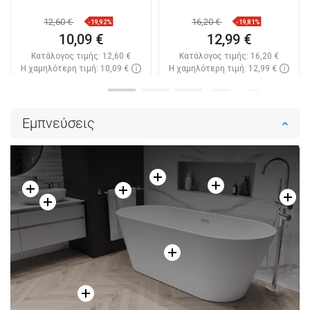
12,60 €
16,20 €
-19,92%
-19,81%
10,09 €
12,99 €
Κατάλογος τιμής:
12,60 €
Κατάλογος τιμής:
16,20 €
Η χαμηλότερη τιμή: 10,09 €
Η χαμηλότερη τιμή: 12,99 €
Διαθεσιμότητα:
Σε απόθεμα
Διαθεσιμότητα:
Σε απόθεμα
Στο καλάθι
Στο καλάθι
Εμπνεύσεις
Σύγκριση
favorite_border
Αγαπημένα
Σύγκριση
favorite_border
Αγαπημένα