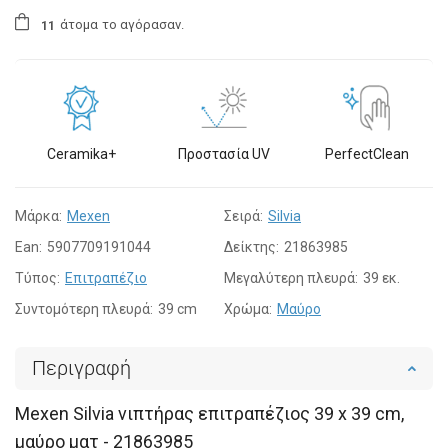
άτομα
το αγόρασαν.
1
1
Ceramika+
Προστασία UV
PerfectClean
Μάρκα:
Mexen
Σειρά:
Silvia
Ean:
5907709191044
Δείκτης:
21863985
Τύπος:
Επιτραπέζιο
Μεγαλύτερη πλευρά:
39 εκ.
Συντομότερη πλευρά:
39 cm
Χρώμα:
Μαύρο
Περιγραφή
Mexen Silvia νιπτήρας επιτραπέζιος 39 x 39 cm,
μαύρο ματ - 21863985