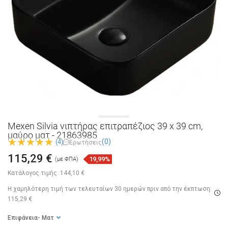
Mexen Silvia νιπτήρας επιτραπέζιος 39 x 39 cm,
μαύρο ματ - 21863985
(0)
(4)
Ερωτήσεις
115,29 €
19,99%
(με ΦΠΑ)
Κατάλογος τιμής:
144,10 €
Η χαμηλότερη τιμή των τελευταίων 30 ημερών
πριν από την έκπτωση:
115,29 €
Επιφάνεια
- Ματ