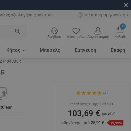
close
ηλές αξιολογήσεις πελατών
Καλύτερη τιμή/ποιότητα
0
search
Βοήθεια
Αγαπημένα
Λογαριασμός
Καλάθι
Κήπος
Μπεσελς
Εμπνευση
Επαφή
- 21484085R
5R
Mexen Inez δεξιά νιπτήρας
(4)
επιφανειακής τοποθέτησης
40 x 20 cm, μαύρο ματ -
21484085R
Κατάλογος τιμής:
129,60 €
ctClean
103,69 €
(με ΦΠΑ)
Φθηνότερα από
25,91 €
19,99%