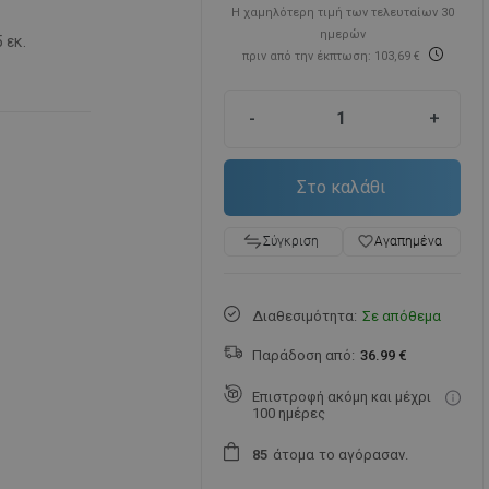
Η χαμηλότερη τιμή των τελευταίων 30
ημερών
5 εκ.
πριν από την έκπτωση: 103,69 €
-
+
Στο καλάθι
favorite_border
Αγαπημένα
Σύγκριση
Διαθεσιμότητα:
Σε απόθεμα
Παράδοση από:
36.99 €
Επιστροφή ακόμη και μέχρι
100 ημέρες
άτομα
το αγόρασαν.
8
5