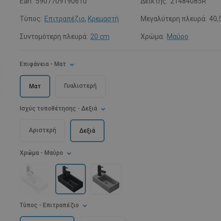
Ean:
5907709190610
Δείκτης:
21484085R
Τύπος:
Επιτραπέζιο
,
Κρεμαστή
Μεγαλύτερη πλευρά:
40,
Συντομότερη πλευρά:
20 cm
Χρώμα:
Μαύρο
Επιφάνεια
- Ματ
Γυαλιστερή
Ματ
Ισχύς τοποθέτησης
- Δεξιά
Αριστερή
Δεξιά
Χρώμα
- Μαύρο
Τύπος
- Επιτραπέζιο