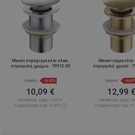
Mexen στρόφιγγα κλικ-κλακ,
Mexen σώμα κλικ
στρογγυλή, χρώμιο - 79910-00
στρογγυλό, χρυσό - 
12,60 €
-19,92%
16,20 €
-19,81
10,09 €
12,99 
Κατάλογος τιμής:
12,60 €
Κατάλογος τιμής:
16
Η χαμηλότερη τιμή: 10,09 €
Η χαμηλότερη τιμή: 12
Διαθεσιμότητα:
Σε απόθεμα
Διαθεσιμότητα:
Σε α
Στο καλάθι
Στο καλάθ
Σύγκριση
favorite_border
Αγαπημένα
Σύγκριση
favorite_border
Αγ