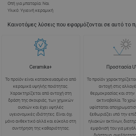
Οπή για μπαταρία: Ναι
Υλικό: Υγιεινή κεραμική
Καινοτόμες λύσεις που εφαρμόζονται σε αυτό το π
Ceramika+
Προστασία U
Το προϊόν είναι κατασκευασμένο από
Το προϊόν χαρακτηρίζετα
κεραμικά υψηλής ποιότητας.
αντοχή στις αλλαγέ
Χαρακτηρίζεται από αντοχή στη
θερμοκρασίας και στην
δράση της σκουριάς, των χημικών
ακτινοβολία. Το χρώ
ουσιών και έχει υψηλές
υφίσταται αποχρωματισ
υγειονομικές ιδιότητες. Είναι όχι
ξεθωριάζει υπό την επ
μόνο ανθεκτικό αλλά και εύκολο στη
ηλιακών ακτίνων, διατη
συντήρηση της καθαριότητας.
εμφάνισή του για μεγάλ
διάστημα, ανεξάρτητα