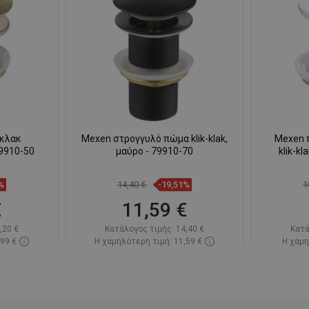
-κλακ
Mexen στρογγυλό πώμα klik-klak,
Mexen 
79910-50
μαύρο - 79910-70
klik-k
%
14,40 €
-19,51%
1
€
11,59 €
,20 €
Κατάλογος τιμής:
14,40 €
Κατά
,99 €
Η χαμηλότερη τιμή: 11,59 €
Η χαμη
πόθεμα
Διαθεσιμότητα:
Σε απόθεμα
Διαθεσ
ι
Στο καλάθι
απημένα
Σύγκριση
favorite_border
Αγαπημένα
Σύγκ