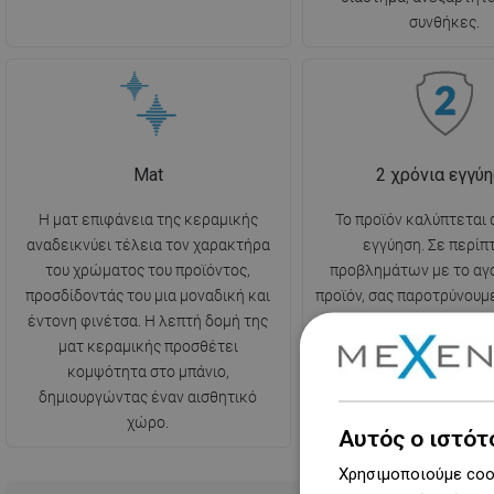
συνθήκες.
Mat
2 χρόνια εγγύ
Η ματ επιφάνεια της κεραμικής
Το προϊόν καλύπτεται 
αναδεικνύει τέλεια τον χαρακτήρα
εγγύηση. Σε περί
του χρώματος του προϊόντος,
προβλημάτων με το αγ
προσδίδοντάς του μια μοναδική και
προϊόν, σας παροτρύνουμ
έντονη φινέτσα. Η λεπτή δομή της
σε επαφή μέσω της 
ματ κεραμικής προσθέτει
επικοινωνίας ή τηλεφω
κομψότητα στο μπάνιο,
αριθμό της γραμμής υπο
δημιουργώντας έναν αισθητικό
χώρο.
Αυτός ο ιστότ
Χρησιμοποιούμε cook