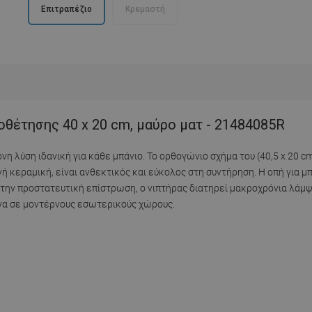
Επιτραπέζιο
Κρεμαστή
οθέτησης 40 x 20 cm, μαύρο ματ - 21484085R
νη λύση ιδανική για κάθε μπάνιο. Το ορθογώνιο σχήμα του (40,5 x 20 
 κεραμική, είναι ανθεκτικός και εύκολος στη συντήρηση. Η οπή για μ
ην προστατευτική επίστρωση, ο νιπτήρας διατηρεί μακροχρόνια λάμψη
ψογα σε μοντέρνους εσωτερικούς χώρους.