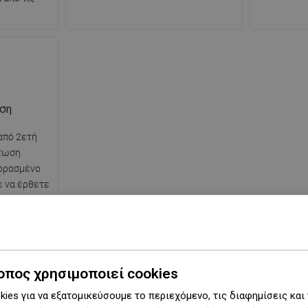
ηση
από 2ετή
πτωση
ορασμένο
ε να έρθετε
φόρμας
νικά στον
στήριξης.
οπος χρησιμοποιεί cookies
ies για να εξατομικεύσουμε το περιεχόμενο, τις διαφημίσεις και