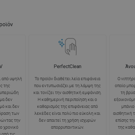
ροϊόν
V
PerfectClean
Άνοι
ι από υψηλή
Το προϊόν διαθέτει λεία επιφάνεια
Ο νιπτήρ
ς της
που εντυπωσιάζει με τη λάμψη της
οποίο μπο
 υπεριώδη
και τονίζει την αισθητική εμφάνιση.
τη βρύσ
μα δεν
Η καθημερινή περιποίηση και ο
εξοικονόμ
μό και δεν
καθαρισμός της επιφάνειας από
μπάνιο
ίδραση των
λεκέδες είναι πολύ πιο εύκολη και
αισθητική τ
ρώντας την
δεν απαιτεί τη χρήση ισχυρών
επίσης τη
ο χρονικό
απορρυπαντικών.
της καθα
 από τις