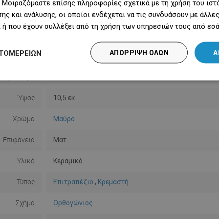
 Μοιραζόμαστε επίσης πληροφορίες σχετικά με τη χρήση του ιστ
ης και ανάλυσης, οι οποίοι ενδέχεται να τις συνδυάσουν με άλλ
 ή που έχουν συλλέξει από τη χρήση των υπηρεσιών τους από εσά
Σειρά
Inez
ΤΟΜΕΡΕΙΏΝ
ΑΠΌΡΡΙΨΗ ΌΛΩΝ
Α
ερη πλευρά
40,5 εκ.
ερη πλευρά
20 cm
Ύψος
10,5 εκ.
Χρώμα
Μαύρο
Επιφάνεια
Ματ
Υλικό
Κεραμικό
Τύπος
Επιτραπέζιο
,
Κρεμαστή
Σχήμα
Ορθογώνιος