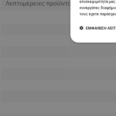
επισκεψιμότητά μας.
Λεπτομέρειες προϊόντος
συνεργάτες διαφήμισ
τους έχετε παράσχει
ΕΜΦΆΝΙΣΗ ΛΕΠ
Μεγαλύτ
Συντομότ