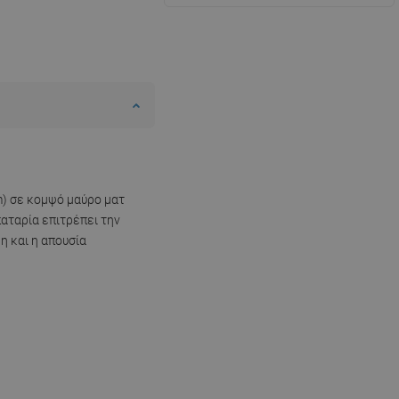
cm) σε κομψό μαύρο ματ
παταρία επιτρέπει την
 και η απουσία