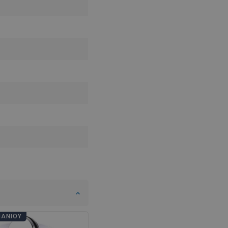
SWEDISH
FINNISH
PORTUGUESE
CROATIAN
GREEK
SLOVENIAN
ΠΆΝΙΟΥ
ΗΜΈΡΕΣ ΜΠΆΝΙΟΥ