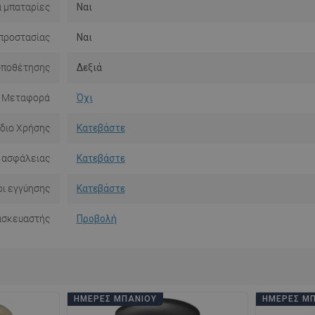
α μπαταρίες
Ναι
προστασίας
Ναι
οποθέτησης
Δεξιά
Μεταφορά
Όχι
ίδιο Χρήσης
Κατεβάστε
 ασφάλειας
Κατεβάστε
ι εγγύησης
Κατεβάστε
ασκευαστής
Προβολή
ΗΜΈΡΕΣ ΜΠΆΝΙΟΥ
ΗΜΈΡΕΣ Μ