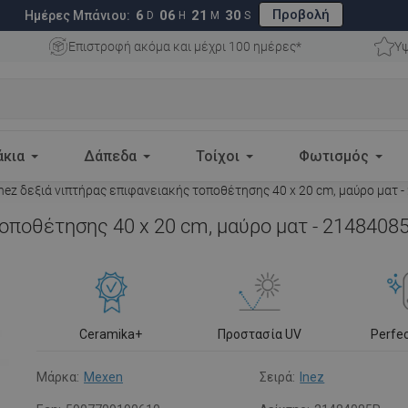
Προβολή
6
06
21
29
Ημέρες Μπάνιου:
D
H
M
S
Επιστροφή ακόμα και μέχρι 100 ημέρες*
Υψ
άκια
Δάπεδα
Τοίχοι
Φωτισμός
nez δεξιά νιπτήρας επιφανειακής τοποθέτησης 40 x 20 cm, μαύρο ματ 
οποθέτησης 40 x 20 cm, μαύρο ματ - 2148408
Ceramika+
Προστασία UV
Perfe
Μάρκα:
Mexen
Σειρά:
Inez