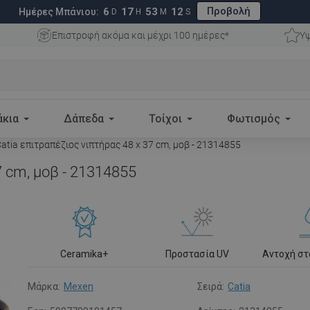
Προβολή
6
17
53
11
Ημέρες Μπάνιου:
D
H
M
S
Επιστροφή ακόμα και μέχρι 100 ημέρες*
Υψ
άκια
Δάπεδα
Τοίχοι
Φωτισμός
tia επιτραπέζιος νιπτήρας 48 x 37 cm, μοβ - 21314855
7 cm, μοβ - 21314855
Ceramika+
Προστασία UV
Αντοχή σ
Μάρκα:
Mexen
Σειρά:
Catia