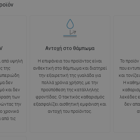
ροϊόν
V
Αντοχή στο θάμπωμα
ι από υψηλή
Η επιφάνεια του προϊόντος είναι
Το προϊόν
ς της
ανθεκτική στο θάμπωμα και διατηρεί
που εντυπ
 υπεριώδη
την εξαιρετική της γυαλάδα για
και τονίζε
μα δεν
πολλά χρόνια χρήσης, με την
Η καθημ
μό και δεν
προϋπόθεση της κατάλληλης
καθαρισμ
ίδραση των
φροντίδας. Ο τακτικός καθαρισμός
λεκέδες ε
ρώντας την
εξασφαλίζει αισθητική εμφάνιση και
δεν απα
ο χρονικό
αντοχή του προϊόντος.
α
 από τις