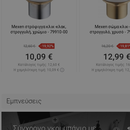
Mexen στρόφιγγα κλικ-κλακ,
Mexen σώμα κλικ
στρογγυλή, χρώμιο - 79910-00
στρογγυλό, χρυσό - 
12,60 €
-19,92%
16,20 €
-19,81
10,09 €
12,99 
Κατάλογος τιμής:
12,60 €
Κατάλογος τιμής:
16
Η χαμηλότερη τιμή: 10,09 €
Η χαμηλότερη τιμή: 12
Διαθεσιμότητα:
Σε απόθεμα
Διαθεσιμότητα:
Σε α
Στο καλάθι
Στο καλάθ
Σύγκριση
favorite_border
Αγαπημένα
Σύγκριση
favorite_border
Αγ
Εμπνεύσεις
Σύγχρονο γκρι μπάνιο με