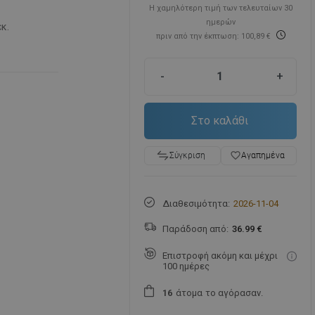
Η χαμηλότερη τιμή των τελευταίων 30
ημερών
εκ.
πριν από την έκπτωση: 100,89 €
-
+
Στο καλάθι
favorite_border
Αγαπημένα
Σύγκριση
Διαθεσιμότητα:
2026-11-04
Παράδοση από:
36.99 €
Επιστροφή ακόμη και μέχρι
100 ημέρες
άτομα
το αγόρασαν.
1
6