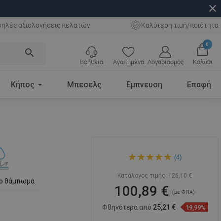
close
ηλές αξιολογήσεις πελατών
Καλύτερη τιμή/ποιότητα
0
search
Βοήθεια
Αγαπημένα
Λογαριασμός
Καλάθι
Κήπος
Μπεσελς
Εμπνευση
Επαφή
Mexen Catia επιτραπέζιος
(4)
νιπτήρας 48 x 37 cm, μοβ -
21314855
Κατάλογος τιμής:
126,10 €
το θάμπωμα
100,89 €
(με ΦΠΑ)
Φθηνότερα από
25,21 €
19,99%