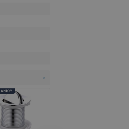
SWEDISH
FINNISH
PORTUGUESE
CROATIAN
GREEK
SLOVENIAN
ΠΆΝΙΟΥ
ΗΜΈΡΕΣ ΜΠΆΝΙΟΥ