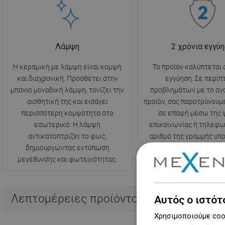
Λάμψη
2 χρόνια εγγύ
Η κεραμική με λάμψη είναι κομψή
Το προϊόν καλύπτεται 
και διαχρονική. Προσθέτει στην
εγγύηση. Σε περί
μπάνιο μοναδική λάμψη, τονίζει την
προβλημάτων με το αγ
αισθητική της και εισάγει
προϊόν, σας παροτρύνουμ
περισσότερη κομψότητα στο
σε επαφή μέσω της 
εσωτερικό. Η λάμψη
επικοινωνίας ή τηλεφω
αντικατοπτρίζει το φως,
αριθμό της γραμμής υπο
δημιουργώντας εντύπωση
μεγέθυνσης και φωτεινότητας.
Λεπτομέρειες προϊόντος
Αυτός ο ιστότ
Χρησιμοποιούμε cook