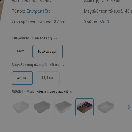
Ean:
5907709191457
Δείκτης:
21314855
Τύπος:
Επιτραπέζιο
Μεγαλύτερη πλευρά:
48 
Συντομότερη πλευρά:
37 cm
Χρώμα:
Μωβ
Επιφάνεια
- Γυαλιστερή
Ματ
Γυαλιστερή
Μεγαλύτερη πλευρά
- 48 εκ.
58,5 εκ.
48 εκ.
Χρώμα
- Μωβ
- (
δείτε περισσότερα
+3
)
+3