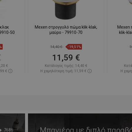
-κλακ
Mexen στρογγυλό πώμα klik-klak,
Mexen 
79910-50
μαύρο - 79910-70
klik-k
%
14,40 €
-19,51%
1
€
11,59 €
,20 €
Κατάλογος τιμής:
14,40 €
Κατά
,99 €
Η χαμηλότερη τιμή: 11,59 €
Η χαμη
πόθεμα
Διαθεσιμότητα:
Σε απόθεμα
Διαθεσ
ι
Στο καλάθι
απημένα
Σύγκριση
favorite_border
Αγαπημένα
Σύγκ
Μπανιέρα με διπλό παραβ
7686