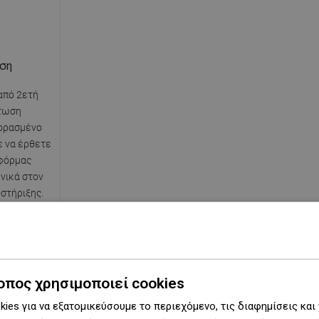
ηση
από 2ετή
πτωση
ορασμένο
ε να έρθετε
φόρμας
νικά στον
στήριξης.
οπος χρησιμοποιεί cookies
ies για να εξατομικεύσουμε το περιεχόμενο, τις διαφημίσεις και