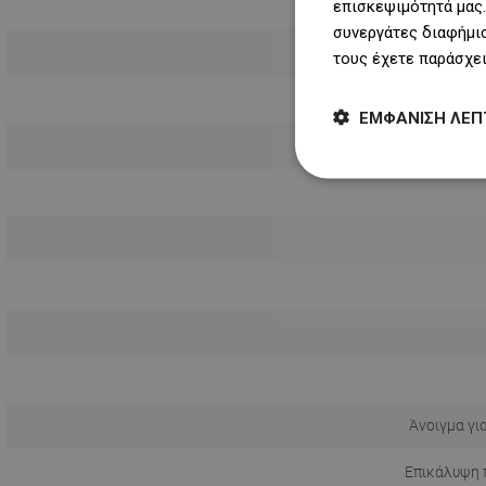
επισκεψιμότητά μας.
συνεργάτες διαφήμισ
Μεγαλύτ
τους έχετε παράσχει
Συντομότ
ΕΜΦΆΝΙΣΗ ΛΕΠ
Άνοιγμα γι
Επικάλυψη 