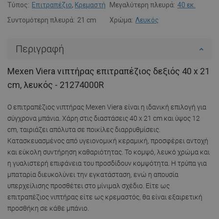
Τύπος:
Επιτραπέζιο
,
Κρεμαστή
Μεγαλύτερη πλευρά:
40 εκ.
Συντομότερη πλευρά:
21 cm
Χρώμα:
Λευκός
Περιγραφή
Mexen Viera νιπτήρας επιτραπέζιος δεξιός 40 x 21
cm, λευκός - 21274000R
Ο επιτραπέζιος νιπτήρας Mexen Viera είναι η ιδανική επιλογή για
σύγχρονα μπάνια. Χάρη στις διαστάσεις 40 x 21 cm και ύψος 12
cm, ταιριάζει απόλυτα σε ποικίλες διαρρυθμίσεις.
Κατασκευασμένος από υγειονομική κεραμική, προσφέρει αντοχή
και εύκολη συντήρηση καθαριότητας. Το κομψό, λευκό χρώμα και
η γυαλιστερή επιφάνεια του προσδίδουν κομψότητα. Η τρύπα για
μπαταρία διευκολύνει την εγκατάσταση, ενώ η απουσία
υπερχείλισης προσθέτει στο μίνιμαλ σχέδιο. Είτε ως
επιτραπέζιος νιπτήρας είτε ως κρεμαστός, θα είναι εξαιρετική
προσθήκη σε κάθε μπάνιο.