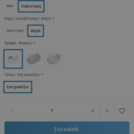
Ματ
Γυαλιστερή
Ισχύς τοποθέτησης
- Δεξιά
Αριστερή
Δεξιά
Χρώμα
- Λευκός
Τύπος
- Επιτραπέζιο
Επιτραπέζιο
favorite_border
-
+
Στο καλάθι