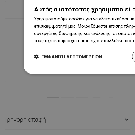
Αυτός ο ιστότοπος χρησιμοποιεί 
Χρησιμοποιούμε cookies για να εξατομικεύσουμε 
επισκεψιμότητά μας. Μοιραζόμαστε επίσης πληρο
συνεργάτες διαφήμισης και ανάλυσης, οι οποίοι
τους έχετε παράσχει ή που έχουν συλλέξει από 
Διαθεσιμότητα προϊόντων
Σύγχρονο κέντρο logistics επιφάνειας
31 000 m² με πάνω από 68 χιλιάδες
ΕΜΦΆΝΙΣΗ ΛΕΠΤΟΜΕΡΕΙΏΝ
θέσεις παλετών παρέχει πάνω από 1
500 000 διαθέσιμα προϊόντα!
Γρήγορη επαφή
