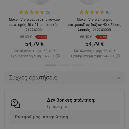
(5)
(6)
Mexen Viera νεροχύτης πάγκου
Mexen Viera νιπτήρας
αριστερός 40 x 21 cm, λευκός -
επιτραπέζιος δεξιός 40 x 21 cm,
21274000L
λευκός - 21274000R
68,40 €
68,40 €
-19,9%
-19,9%
54,79 €
54,79 €
Κατάλογος τιμής:
68,40 €
Κατάλογος τιμής:
68,40 €
Η χαμηλότερη τιμή: 54,79 €
Η χαμηλότερη τιμή: 54,79 €
Διαθεσιμότητα:
Σε απόθεμα
Διαθεσιμότητα:
Σε απόθεμα
Στο καλάθι
Στο καλάθι
Συχνές ερωτήσεις
Σύγκριση
favorite_border
Αγαπημένα
Σύγκριση
favorite_border
Αγαπημένα
Δεν βρήκες απάντηση;
Γράψε μας
Ρώτησέ μας μια ερώτηση