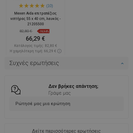
(10)
Mexen Aida επιτραπέζιος
νιπτήρας 55 x 40 cm, λευκός -
21205500
82,80 €
-19,94%
66,29 €
Κατάλογος τιμής:
82,80 €
Η χαμηλότερη τιμή: 66,29 €
Διαθεσιμότητα:
Σε απόθεμα
Συχνές ερωτήσεις
Στο καλάθι
Σύγκριση
favorite_border
Αγαπημένα
Δεν βρήκες απάντηση;
Γράψε μας
Ρώτησέ μας μια ερώτηση
Δείτε περισσότερες ερωτήσεις