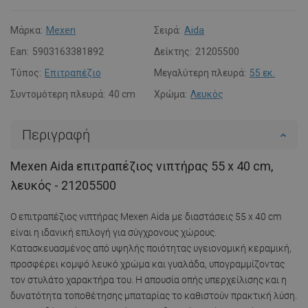
Μάρκα:
Mexen
Σειρά:
Aida
Ean:
5903163381892
Δείκτης:
21205500
Τύπος:
Επιτραπέζιο
Μεγαλύτερη πλευρά:
55 εκ.
Συντομότερη πλευρά:
40 cm
Χρώμα:
Λευκός
Περιγραφή
Mexen Aida επιτραπέζιος νιπτήρας 55 x 40 cm,
λευκός - 21205500
Ο επιτραπέζιος νιπτήρας Mexen Aida με διαστάσεις 55 x 40 cm
είναι η ιδανική επιλογή για σύγχρονους χώρους.
Κατασκευασμένος από υψηλής ποιότητας υγειονομική κεραμική,
προσφέρει κομψό λευκό χρώμα και γυαλάδα, υπογραμμίζοντας
τον στυλάτο χαρακτήρα του. Η απουσία οπής υπερχείλισης και η
δυνατότητα τοποθέτησης μπαταρίας το καθιστούν πρακτική λύση.