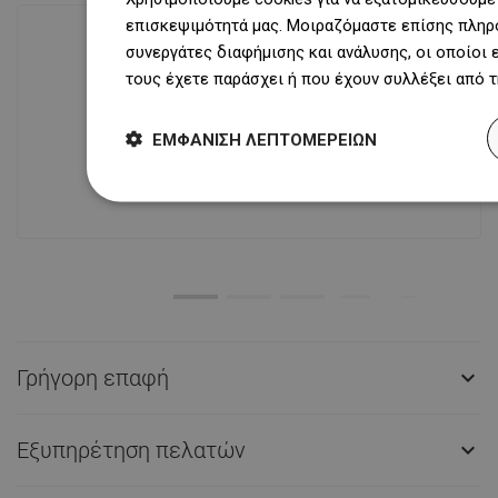
επισκεψιμότητά μας. Μοιραζόμαστε επίσης πληρο
συνεργάτες διαφήμισης και ανάλυσης, οι οποίοι
τους έχετε παράσχει ή που έχουν συλλέξει από 
Διαθεσιμότητα προϊόντων
Σύγχρονο κέντρο logistics επιφάνειας
ΕΜΦΆΝΙΣΗ ΛΕΠΤΟΜΕΡΕΙΏΝ
31 000 m² με πάνω από 68 χιλιάδες
θέσεις παλετών παρέχει πάνω από 1
500 000 διαθέσιμα προϊόντα!
Γρήγορη επαφή

Εξυπηρέτηση πελατών
