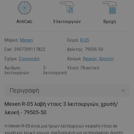
AntiCalc
3 λειτουργιών
Βροχή
Μάρκα:
Mexen
Σειρά:
R-05
Ean:
5907709117822
Δείκτης:
79505-50
Σχήμα:
Στρογγυλό
Χρώμα:
Λευκός
,
Χρυσός
Αριθμός
3-
Υλικό:
Πλαστικό
λειτουργιών:
λειτουργική
Περιγραφή
Mexen R-05 λαβή ντους 3 λειτουργιών, χρυσή/
λευκή - 79505-50
Η Mexen R-05 είναι μια τριών λειτουργιών κεφαλή ντους σε
χρυσό και λευκό χρώμα, σχεδιασμένη για να προσφέρει άριστη