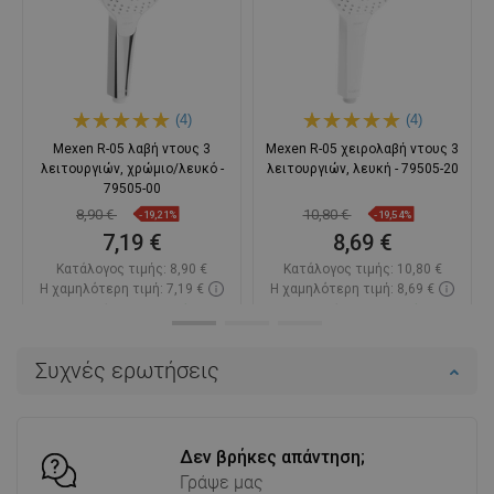
(4)
(4)
Mexen R-05 λαβή ντους 3
Mexen R-05 χειρολαβή ντους 3
λειτουργιών, χρώμιο/λευκό -
λειτουργιών, λευκή - 79505-20
79505-00
8,90 €
10,80 €
-19,21%
-19,54%
7,19 €
8,69 €
Κατάλογος τιμής:
8,90 €
Κατάλογος τιμής:
10,80 €
Η χαμηλότερη τιμή: 7,19 €
Η χαμηλότερη τιμή: 8,69 €
Διαθεσιμότητα:
Σε απόθεμα
Διαθεσιμότητα:
Σε απόθεμα
Στο καλάθι
Στο καλάθι
Συχνές ερωτήσεις
Σύγκριση
favorite_border
Αγαπημένα
Σύγκριση
favorite_border
Αγαπημένα
Δεν βρήκες απάντηση;
Γράψε μας