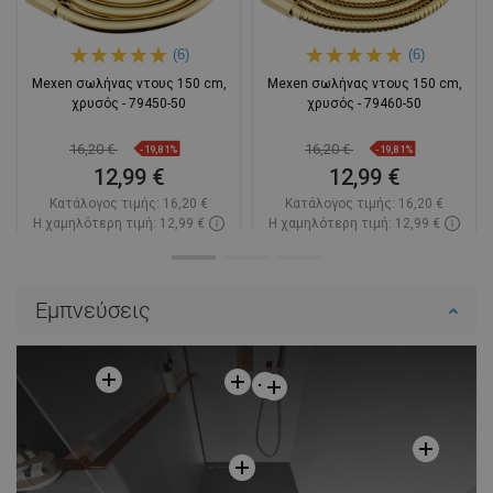
(6)
(6)
Mexen σωλήνας ντους 150 cm,
Mexen σωλήνας ντους 150 cm,
χρυσός - 79450-50
χρυσός - 79460-50
16,20 €
16,20 €
-19,81%
-19,81%
12,99 €
12,99 €
Κατάλογος τιμής:
16,20 €
Κατάλογος τιμής:
16,20 €
Η χαμηλότερη τιμή: 12,99 €
Η χαμηλότερη τιμή: 12,99 €
Διαθεσιμότητα:
Σε απόθεμα
Διαθεσιμότητα:
Σε απόθεμα
Στο καλάθι
Στο καλάθι
Εμπνεύσεις
Σύγκριση
favorite_border
Αγαπημένα
Σύγκριση
favorite_border
Αγαπημένα