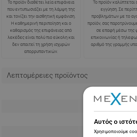
Το προϊόν διαθέτει λεία επιφάνεια
Το προϊόν καλύπτεται 
που εντυπωσιάζει με τη λάμψη της
εγγύηση. Σε περί
και τονίζει την αισθητική εμφάνιση.
προβλημάτων με το αγ
Η καθημερινή περιποίηση και ο
προϊόν, σας παροτρύνουμ
καθαρισμός της επιφάνειας από
σε επαφή μέσω της 
λεκέδες είναι πολύ πιο εύκολη και
επικοινωνίας ή τηλεφω
δεν απαιτεί τη χρήση ισχυρών
αριθμό της γραμμής υπο
απορρυπαντικών.
Λεπτομέρειες προϊόντος
Αυτός ο ιστότ
Χρησιμοποιούμε cook