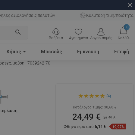
close
ηλές αξιολογήσεις πελατών
Καλύτερη τιμή/ποιότητα
0
search
Βοήθεια
Αγαπημένα
Λογαριασμός
Καλάθι
Κήπος
Μπεσελς
Εμπνευση
Επαφή
έτες, μαύρη - 7039242-70
Mexen διπλή
(4)
περιστρεφόμενη
κρεμάστρα για πετσέτες,
μαύρη - 7039242-70
Κατάλογος τιμής:
30,60 €
στερέωση
24,49 €
(με ΦΠΑ)
Φθηνότερα από
6,11 €
19,97%