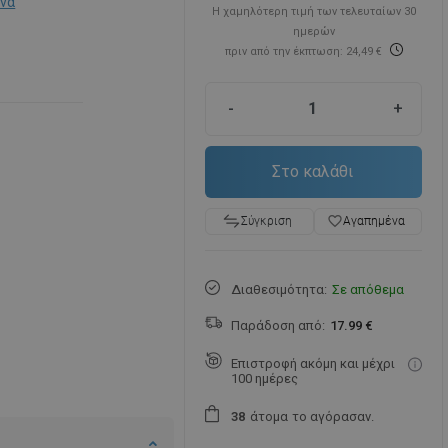
ονα
Η χαμηλότερη τιμή των τελευταίων 30
ημερών
πριν από την έκπτωση: 24,49 €
-
+
Στο καλάθι
favorite_border
Αγαπημένα
Σύγκριση
Διαθεσιμότητα:
Σε απόθεμα
Παράδοση από:
17.99 €
Επιστροφή ακόμη και μέχρι
100 ημέρες
άτομα
το αγόρασαν.
3
8