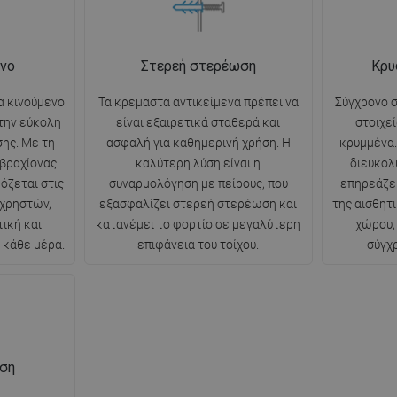
νο
Στερεή στερέωση
Κρυ
α κινούμενο
Τα κρεμαστά αντικείμενα πρέπει να
Σύγχρονο σ
 την εύκολη
είναι εξαιρετικά σταθερά και
στοιχε
ης. Με τη
ασφαλή για καθημερινή χρήση. Η
κρυμμένα.
 βραχίονας
καλύτερη λύση είναι η
διευκολ
όζεται στις
συναρμολόγηση με πείρους, που
επηρεάζει
 χρηστών,
εξασφαλίζει στερεή στερέωση και
της αισθητι
ική και
κατανέμει το φορτίο σε μεγαλύτερη
χώρου,
 κάθε μέρα.
επιφάνεια του τοίχου.
σύγχ
ηση