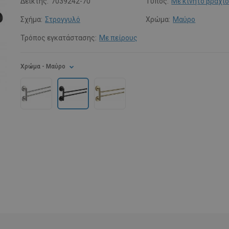
Δείκτης:
7039242-70
Τύπος:
Με κινητό βραχί
Σχήμα:
Στρογγυλό
Χρώμα:
Μαύρο
Τρόπος εγκατάστασης:
Με πείρους
Χρώμα
- Μαύρο