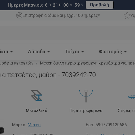
Προβολή
6
21
00
58
Ημέρες Μπάνιου:
D
H
M
S
Επιστροφή ακόμα και μέχρι 100 ημέρες*
Υψ
άκια
Δάπεδα
Τοίχοι
Φωτισμός
ι ράφια πετσετών
Mexen διπλή περιστρεφόμενη κρεμάστρα για πετσ
α πετσέτες, μαύρη - 7039242-70
Μεταλλικά
Περιστρεφόμενο
Στερεή 
Μάρκα:
Mexen
Ean:
5907709120686