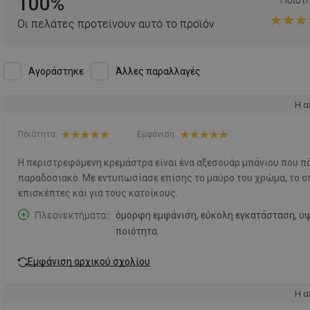
100%
Οι πελάτες προτείνουν αυτό το προϊόν
Αγοράστηκε
Άλλες παραλλαγές
Η α
Ποιότητα:
Εμφάνιση:
Η περιστρεφόμενη κρεμάστρα είναι ένα αξεσουάρ μπάνιου που πάν
παραδοσιακό. Με εντυπωσίασε επίσης το μαύρο του χρώμα, το οπο
επισκέπτες και για τους κατοίκους.
Πλεονεκτήματα:
όμορφη εμφάνιση, εύκολη εγκατάσταση, υ
ποιότητα.
Εμφάνιση αρχικού σχολίου
Η α