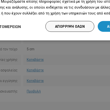
 Μοιραζόμαστε επίσης πληροφορίες σχετικά με τη χρήση του ιστ
Υλικό
Μέταλλο
ης και ανάλυσης, οι οποίοι ενδέχεται να τις συνδυάσουν με άλλ
 ή που έχουν συλλέξει από τη χρήση των υπηρεσιών τους από εσά
Σχήμα
Στρογγυλό
ΤΟΜΕΡΕΙΏΝ
ΑΠΌΡΡΙΨΗ ΌΛΩΝ
Α
κατάστασης
Με πείρους
Ποσότητα
2
ό τον τοίχο
5 cm
ίες χρήσης
Κατεβάστε
 ασφαλείας
Κατεβάστε
ι εγγύησης
Κατεβάστε
ασκευαστής
Προβολή