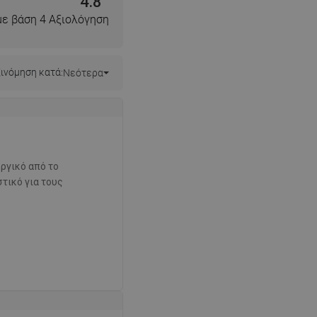
4.8
με βάση 4 Αξιολόγηση
ινόμηση κατά:
Νεότερα
υργικό από το
τικό για τους