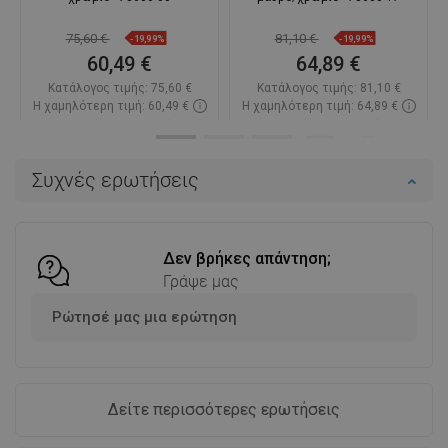
75,60 €
81,10 €
-19,99%
-19,99%
60,49 €
64,89 €
Κατάλογος τιμής:
75,60 €
Κατάλογος τιμής:
81,10 €
Η χαμηλότερη τιμή: 60,49 €
Η χαμηλότερη τιμή: 64,89 €
Διαθεσιμότητα:
Σε απόθεμα
Διαθεσιμότητα:
Σε απόθεμα
Στο καλάθι
Στο καλάθι
Συχνές ερωτήσεις
Σύγκριση
favorite_border
Αγαπημένα
Σύγκριση
favorite_border
Αγαπημένα
Δεν βρήκες απάντηση;
Γράψε μας
Ρώτησέ μας μια ερώτηση
Δείτε περισσότερες ερωτήσεις