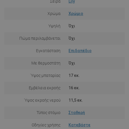
Σειρά
Lily
Χρώμα
Χρώμιο
Υψηλή
Όχι
Πώμα περιλαμβάνεται
Όχι
Εγκατάσταση
Επιδαπέδιο
Με θερμοστάτη
Όχι
Ύψος μπαταρίας
17 εκ.
Εμβέλεια εκροής
16 εκ.
Ύψος εκροής νερού
11,5 εκ.
Τύπος στόμιο
Σταθερή
Οδηγίες χρήσης
Κατεβάστε