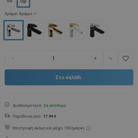
Ναι
Όχι
Χρώμα
- Χρώμιο
favorite_border
-
+
Στο καλάθι
Διαθεσιμότητα:
Σε απόθεμα
Παράδοση από:
17.99 €
Επιστροφή ακόμη και μέχρι 100 ημέρες