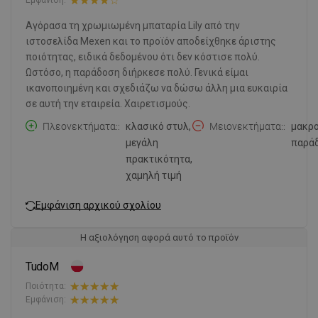
Εμφάνιση:
Αγόρασα τη χρωμιωμένη μπαταρία Lily από την
ιστοσελίδα Mexen και το προϊόν αποδείχθηκε άριστης
ποιότητας, ειδικά δεδομένου ότι δεν κόστισε πολύ.
Ωστόσο, η παράδοση διήρκεσε πολύ. Γενικά είμαι
ικανοποιημένη και σχεδιάζω να δώσω άλλη μια ευκαιρία
σε αυτή την εταιρεία. Χαιρετισμούς.
Πλεονεκτήματα:
κλασικό στυλ,
Μειονεκτήματα:
μακρ
μεγάλη
παρά
πρακτικότητα,
χαμηλή τιμή
Εμφάνιση αρχικού σχολίου
Η αξιολόγηση αφορά αυτό το προϊόν
TudoM
Ποιότητα:
Εμφάνιση: