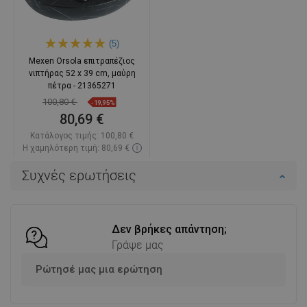
(5)
Mexen Orsola επιτραπέζιος
νιπτήρας 52 x 39 cm, μαύρη
πέτρα - 21365271
100,80 €
-19,95%
80,69 €
Κατάλογος τιμής:
100,80 €
Η χαμηλότερη τιμή: 80,69 €
Διαθεσιμότητα:
Σε απόθεμα
Συχνές ερωτήσεις
Στο καλάθι
Σύγκριση
favorite_border
Αγαπημένα
Δεν βρήκες απάντηση;
Γράψε μας
Ρώτησέ μας μια ερώτηση