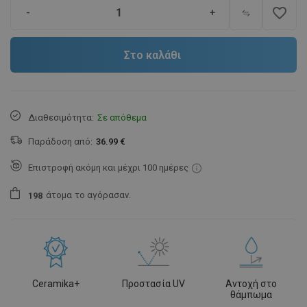
favorite_border
-
+
Στο καλάθι
Διαθεσιμότητα:
Σε απόθεμα
Παράδοση από:
36.99 €
Επιστροφή ακόμη και μέχρι 100 ημέρες
άτομα
το αγόρασαν.
1
9
8
Ceramika+
Προστασία UV
Αντοχή στο
θάμπωμα