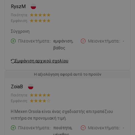
RyszM
Ποιότητα:
Εμφάνιση:
Σύγχρονη
Πλεονεκτήματα:
εμφάνιση,
Μειονεκτήματα:
-
βάθος
Εμφάνιση αρχικού σχολίου
Η αξιολόγηση αφορά αυτό το προϊόν
ZoiaB
Ποιότητα:
Εμφάνιση:
Η Mexen Orsola είναι ένας σχεδιαστής επιτραπέζιου
νιπτήρα σε προνομιακή τιμή.
Πλεονεκτήματα:
ποιότητα,
Μειονεκτήματα:
-
μέγεθος,