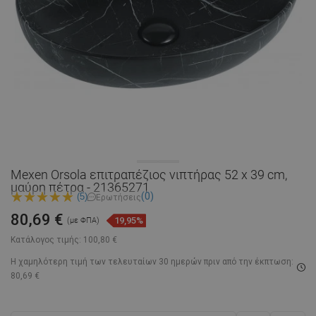
Mexen Orsola επιτραπέζιος νιπτήρας 52 x 39 cm,
μαύρη πέτρα - 21365271
(0)
(5)
Ερωτήσεις
80,69 €
19,95%
(με ΦΠΑ)
Κατάλογος τιμής:
100,80 €
Η χαμηλότερη τιμή των τελευταίων 30 ημερών
πριν από την έκπτωση:
80,69 €