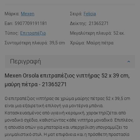
Μάρκα:
Mexen
Σειρά:
Felicia
Ean:
5907709191181
Δείκτης:
21365271
Τύπος:
Επιτραπέζιο
Μεγαλύτερη πλευρά:
52 εκ.
Συντομότερη πλευρά:
39,5 cm
Χρώμα:
Μαύρη πέτρα
Περιγραφή
Mexen Orsola επιτραπέζιος νιπτήρας 52 x 39 cm,
μαύρη πέτρα - 21365271
Ο επιτραπέζιος νιπτήρας σε χρώμα μαύρης πέτρας 52 x 39,5 cm
είναι μια εξαιρετική επιλογή για μοντέρνα μπάνια.
Κατασκευασμένος από υγιεινή κεραμική, χαρακτηρίζεται από
μοναδικό σχέδιο, καθιστώντας κάθε νιπτήρα μοναδικό. Επιπλέον,
η απουσία οπών για μπαταρία και υπερχείλιση υπογραμμίζει το
μινιμαλιστικό στυλ. Η ματ επιφάνεια και η πρόσθετη προστασία