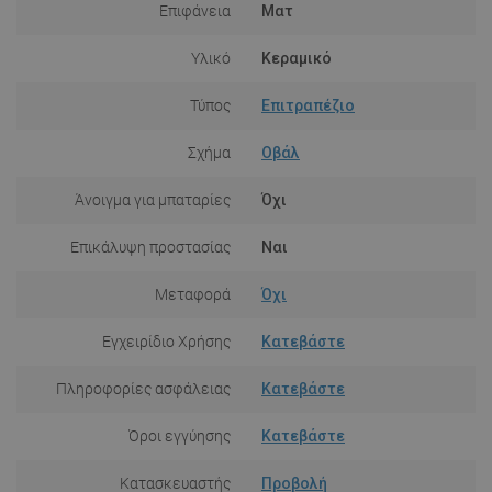
Επιφάνεια
Ματ
Υλικό
Κεραμικό
Τύπος
Επιτραπέζιο
Σχήμα
Οβάλ
Άνοιγμα για μπαταρίες
Όχι
Επικάλυψη προστασίας
Ναι
Μεταφορά
Όχι
Εγχειρίδιο Χρήσης
Κατεβάστε
Πληροφορίες ασφάλειας
Κατεβάστε
Όροι εγγύησης
Κατεβάστε
Κατασκευαστής
Προβολή