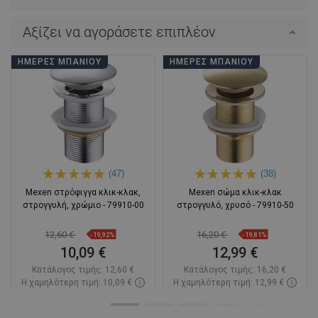
Αξίζει να αγοράσετε επιπλέον
ΗΜΈΡΕΣ ΜΠΆΝΙΟΥ
ΗΜΈΡΕΣ ΜΠΆΝΙΟΥ
(47)
(38)
Mexen στρόφιγγα κλικ-κλακ,
Mexen σώμα κλικ-κλακ
στρογγυλή, χρώμιο - 79910-00
στρογγυλό, χρυσό - 79910-50
12,60 €
16,20 €
-19,92%
-19,81%
10,09 €
12,99 €
Κατάλογος τιμής:
12,60 €
Κατάλογος τιμής:
16,20 €
Η χαμηλότερη τιμή: 10,09 €
Η χαμηλότερη τιμή: 12,99 €
Διαθεσιμότητα:
Σε απόθεμα
Διαθεσιμότητα:
Σε απόθεμα