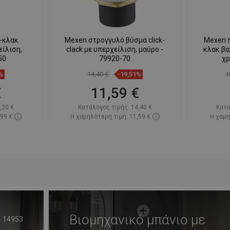
-κλακ
Mexen στρογγυλό βύσμα click-
Mexen 
είλιση,
clack με υπερχείλιση, μαύρο -
κλακ βα
50
79920-70
χρ
%
14,40 €
-19,51%
1
€
11,59 €
,20 €
Κατάλογος τιμής:
14,40 €
Κατά
,99 €
Η χαμηλότερη τιμή: 11,59 €
Η χαμη
πόθεμα
Διαθεσιμότητα:
Σε απόθεμα
Διαθεσ
ι
Στο καλάθι
απημένα
Σύγκριση
favorite_border
Αγαπημένα
Σύγκ
Βιομηχανικό μπάνιο με
14953