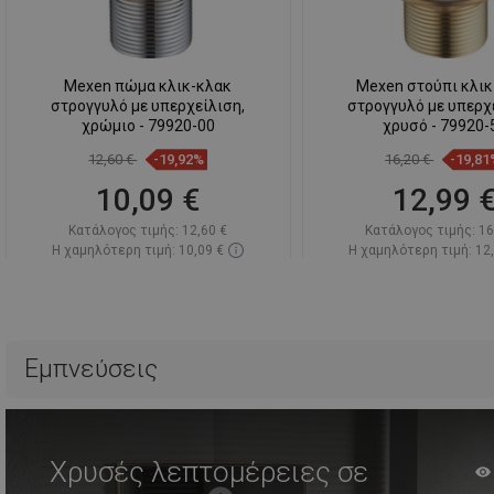
Mexen πώμα κλικ-κλακ
Mexen στούπι κλικ
στρογγυλό με υπερχείλιση,
στρογγυλό με υπερχ
χρώμιο - 79920-00
χρυσό - 79920-
12,60 €
-19,92%
16,20 €
-19,81
10,09 €
12,99 
Κατάλογος τιμής:
12,60 €
Κατάλογος τιμής:
16
Η χαμηλότερη τιμή: 10,09 €
Η χαμηλότερη τιμή: 12
Διαθεσιμότητα:
Σε απόθεμα
Διαθεσιμότητα:
Σε α
Στο καλάθι
Στο καλάθ
Σύγκριση
favorite_border
Αγαπημένα
Σύγκριση
favorite_border
Αγ
Εμπνεύσεις
Χρυσές λεπτομέρειες σε