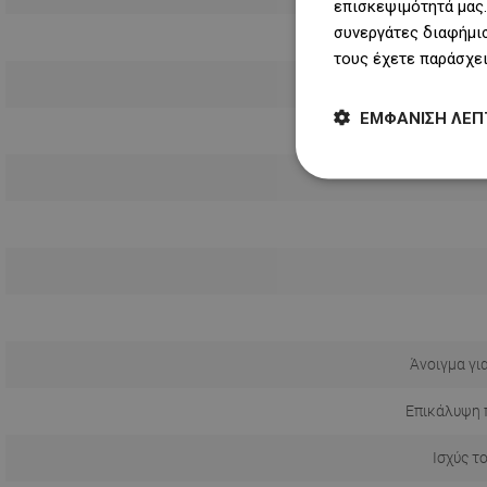
επισκεψιμότητά μας.
συνεργάτες διαφήμισ
Συντομότ
τους έχετε παράσχει
ΕΜΦΆΝΙΣΗ ΛΕΠ
Άνοιγμα γι
Επικάλυψη 
Ισχύς τ