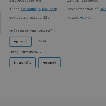
Ean:
5903163381908
Δείκτης:
21254000L
Τύπος:
Επιτραπέζιο
,
Κρεμαστή
Μεγαλύτερη πλευρά:
40 
Συντομότερη πλευρά:
22 cm
Χρώμα:
Λευκός
Ισχύς τοποθέτησης
- Αριστερή
Δεξιά
Αριστερή
Τύπος
- Επιτραπέζιο
Επιτραπέζιο
Κρεμαστή