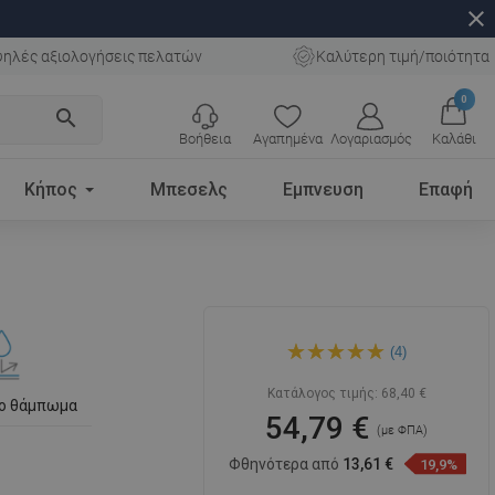
close
ηλές αξιολογήσεις πελατών
Καλύτερη τιμή/ποιότητα
0
search
Βοήθεια
Αγαπημένα
Λογαριασμός
Καλάθι
Κήπος
Μπεσελς
Εμπνευση
Επαφή
Mexen Hugo επιτραπέζιος
(4)
νιπτήρας αριστερός 40 x 22
cm, λευκός - 21254000L
Κατάλογος τιμής:
68,40 €
το θάμπωμα
54,79 €
(με ΦΠΑ)
Φθηνότερα από
13,61 €
19,9%