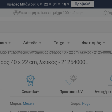
Προβολή
6
22
01
17
Ημέρες Μπάνιου:
D
H
M
S
Επιστροφή ακόμα και μέχρι 100 ημέρες*
Υψ
άκια
Δάπεδα
Τοίχοι
Φωτισμός
ugo επιτραπέζιος νιπτήρας αριστερός 40 x 22 cm, λευκός - 21254000L
ρός 40 x 22 cm, λευκός - 21254000L
Ceramika+
Προστασία UV
Αντοχή σ
Μάρκα:
Mexen
Σειρά:
Hugo