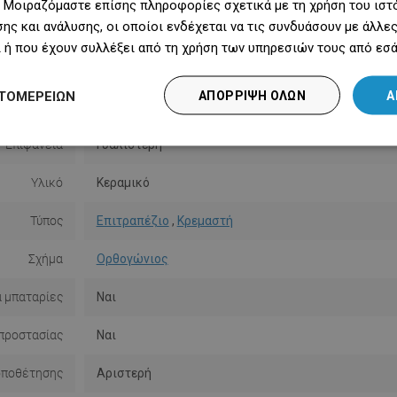
 Μοιραζόμαστε επίσης πληροφορίες σχετικά με τη χρήση του ιστ
ης και ανάλυσης, οι οποίοι ενδέχεται να τις συνδυάσουν με άλλ
ερη πλευρά
22 cm
 ή που έχουν συλλέξει από τη χρήση των υπηρεσιών τους από εσά
Ύψος
12 εκ.
ΤΟΜΕΡΕΙΏΝ
ΑΠΌΡΡΙΨΗ ΌΛΩΝ
Α
Χρώμα
Λευκός
Επιφάνεια
Γυαλιστερή
Υλικό
Κεραμικό
Τύπος
Επιτραπέζιο
,
Κρεμαστή
Σχήμα
Ορθογώνιος
α μπαταρίες
Ναι
προστασίας
Ναι
οποθέτησης
Αριστερή