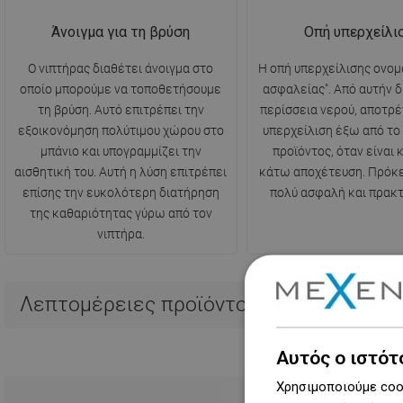
Άνοιγμα για τη βρύση
Οπή υπερχείλι
Ο νιπτήρας διαθέτει άνοιγμα στο
Η οπή υπερχείλισης ονομ
οποίο μπορούμε να τοποθετήσουμε
ασφαλείας". Από αυτήν δ
τη βρύση. Αυτό επιτρέπει την
περίσσεια νερού, αποτρ
εξοικονόμηση πολύτιμου χώρου στο
υπερχείλιση έξω από το 
μπάνιο και υπογραμμίζει την
προϊόντος, όταν είναι 
αισθητική του. Αυτή η λύση επιτρέπει
κάτω αποχέτευση. Πρόκει
επίσης την ευκολότερη διατήρηση
πολύ ασφαλή και πρακτ
της καθαριότητας γύρω από τον
νιπτήρα.
Λεπτομέρειες προϊόντος
Αυτός ο ιστότ
Χρησιμοποιούμε cook
Μεγαλύτ