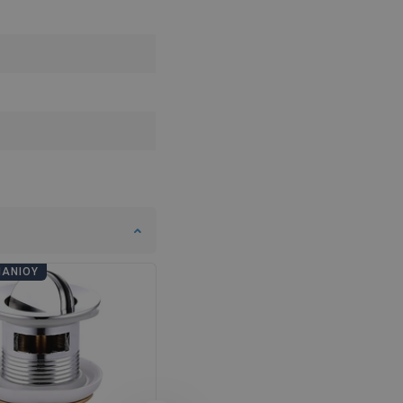
SWEDISH
FINNISH
PORTUGUESE
CROATIAN
GREEK
SLOVENIAN
ΠΆΝΙΟΥ
ΗΜΈΡΕΣ ΜΠΆΝΙΟΥ