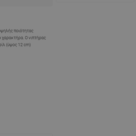
 υψηλής ποιότητας
ό χαρακτήρα. Ο νιπτήρας
φίλ (ύψος 12 cm)