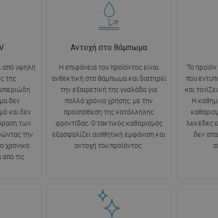
V
Αντοχή στο θάμπωμα
ι από υψηλή
Η επιφάνεια του προϊόντος είναι
Το προϊόν
ς της
ανθεκτική στο θάμπωμα και διατηρεί
που εντυπ
 υπεριώδη
την εξαιρετική της γυαλάδα για
και τονίζε
μα δεν
πολλά χρόνια χρήσης, με την
Η καθημ
μό και δεν
προϋπόθεση της κατάλληλης
καθαρισμ
ίδραση των
φροντίδας. Ο τακτικός καθαρισμός
λεκέδες ε
ρώντας την
εξασφαλίζει αισθητική εμφάνιση και
δεν απα
ο χρονικό
αντοχή του προϊόντος.
α
 από τις