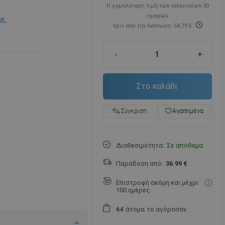
Η χαμηλότερη τιμή των τελευταίων 30
ημερών
εκ.
πριν από την έκπτωση: 54,79 €
-
+
Στο καλάθι
favorite_border
Αγαπημένα
Σύγκριση
Διαθεσιμότητα:
Σε απόθεμα
Παράδοση από:
36.99 €
Επιστροφή ακόμη και μέχρι
100 ημέρες
άτομα
το αγόρασαν.
6
4