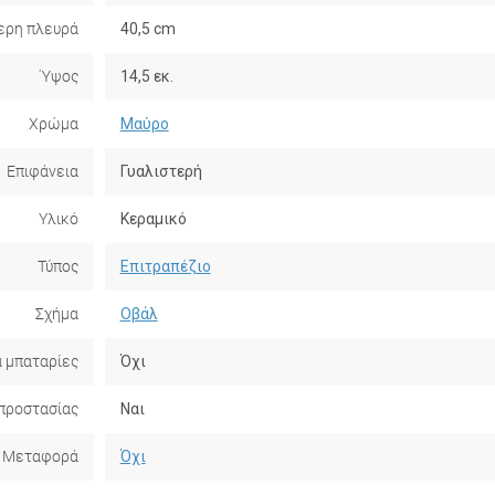
ερη πλευρά
40,5 cm
Ύψος
14,5 εκ.
Χρώμα
Μαύρο
Επιφάνεια
Γυαλιστερή
Υλικό
Κεραμικό
Τύπος
Επιτραπέζιο
Σχήμα
Οβάλ
α μπαταρίες
Όχι
προστασίας
Ναι
Μεταφορά
Όχι