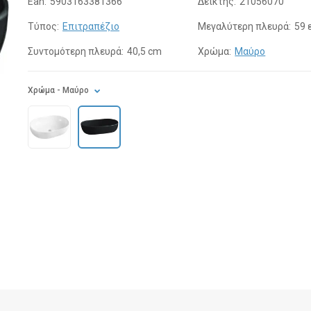
Ean:
5903163381366
Δείκτης:
21056070
Τύπος:
Επιτραπέζιο
Μεγαλύτερη πλευρά:
59 
Συντομότερη πλευρά:
40,5 cm
Χρώμα:
Μαύρο
Χρώμα
- Μαύρο