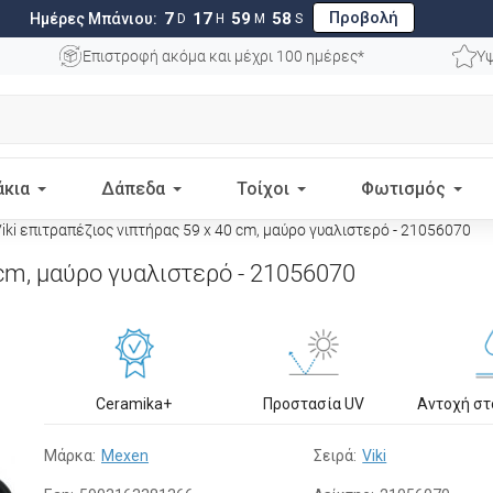
Προβολή
7
17
59
57
Ημέρες Μπάνιου:
D
H
M
S
Επιστροφή ακόμα και μέχρι 100 ημέρες*
Υψ
άκια
Δάπεδα
Τοίχοι
Φωτισμός
ki επιτραπέζιος νιπτήρας 59 x 40 cm, μαύρο γυαλιστερό - 21056070
 cm, μαύρο γυαλιστερό - 21056070
Ceramika+
Προστασία UV
Αντοχή σ
Μάρκα:
Mexen
Σειρά:
Viki