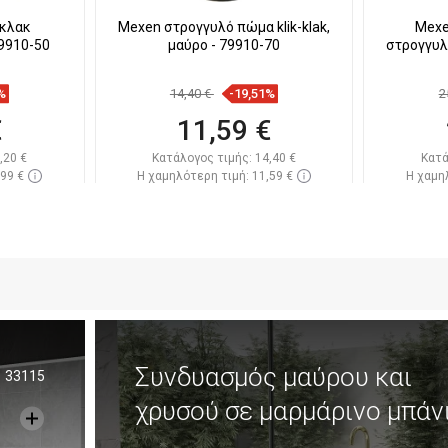
-κλακ
Mexen στρογγυλό πώμα klik-klak,
Mexe
79910-50
μαύρο - 79910-70
στρογγυλό
%
14,40 €
-19,51%
2
€
11,59 €
,20 €
Κατάλογος τιμής:
14,40 €
Κατά
,99 €
Η χαμηλότερη τιμή: 11,59 €
Η χαμηλ
πόθεμα
Διαθεσιμότητα:
Σε απόθεμα
Διαθεσ
ι
Στο καλάθι
απημένα
Σύγκριση
favorite_border
Αγαπημένα
Σύγκ
Συνδυασμός μαύρου και
33115
χρυσού σε μαρμάρινο μπάν