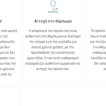
V
Αντοχή στο θάμπωμα
ι από υψηλή
Η επιφάνεια του προϊόντος είναι
Το προϊόν
ς της
ανθεκτική στο θάμπωμα και διατηρεί
που εντυπ
 υπεριώδη
την εξαιρετική της γυαλάδα για
και τονίζε
μα δεν
πολλά χρόνια χρήσης, με την
Η καθημ
μό και δεν
προϋπόθεση της κατάλληλης
καθαρισμ
ίδραση των
φροντίδας. Ο τακτικός καθαρισμός
λεκέδες ε
ρώντας την
εξασφαλίζει αισθητική εμφάνιση και
δεν απα
ο χρονικό
αντοχή του προϊόντος.
α
 από τις