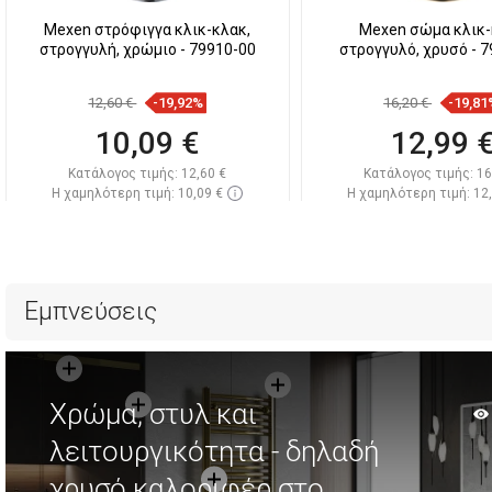
Mexen στρόφιγγα κλικ-κλακ,
Mexen σώμα κλικ
στρογγυλή, χρώμιο - 79910-00
στρογγυλό, χρυσό - 
12,60 €
-19,92%
16,20 €
-19,81
10,09 €
12,99 
Κατάλογος τιμής:
12,60 €
Κατάλογος τιμής:
16
Η χαμηλότερη τιμή: 10,09 €
Η χαμηλότερη τιμή: 12
Διαθεσιμότητα:
Σε απόθεμα
Διαθεσιμότητα:
Σε α
Στο καλάθι
Στο καλάθ
Σύγκριση
favorite_border
Αγαπημένα
Σύγκριση
favorite_border
Αγ
Εμπνεύσεις
Χρώμα, στυλ και
λειτουργικότητα - δηλαδή
χρυσό καλοριφέρ στο