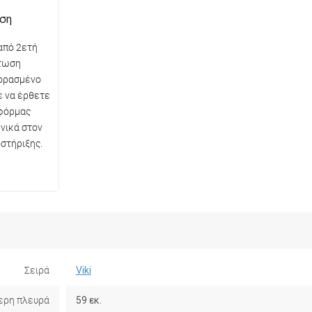
ηση
από 2ετή
πτωση
ορασμένο
ε να έρθετε
φόρμας
νικά στον
στήριξης.
Σειρά
Viki
ερη πλευρά
59 εκ.