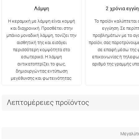
Λάμψη
2 χρόνια εγγύ
Η κεραμική με λάμψη είναι κομψή
Το προϊόν καλύπτεται 
και διαχρονική. Προσθέτει στην
εγγύηση. Σε περί
μπάνιο μοναδική λάμψη, τονίζει την
προβλημάτων με το αγ
αισθητική της και εισάγει
προϊόν, σας παροτρύνουμ
περισσότερη κομψότητα στο
σε επαφή μέσω της 
εσωτερικό. Η λάμψη
επικοινωνίας ή τηλεφω
αντικατοπτρίζει το φως,
αριθμό της γραμμής υπο
δημιουργώντας εντύπωση
μεγέθυνσης και φωτεινότητας.
Λεπτομέρειες προϊόντος
Μεγαλύτ