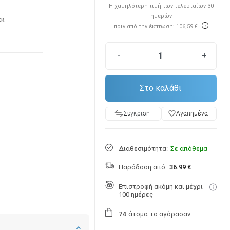
Η χαμηλότερη τιμή των τελευταίων 30
ημερών
εκ.
πριν από την έκπτωση: 106,59 €
-
+
Στο καλάθι
favorite_border
Αγαπημένα
Σύγκριση
Διαθεσιμότητα:
Σε απόθεμα
Παράδοση από:
36.99 €
Επιστροφή ακόμη και μέχρι
100 ημέρες
άτομα
το αγόρασαν.
7
4