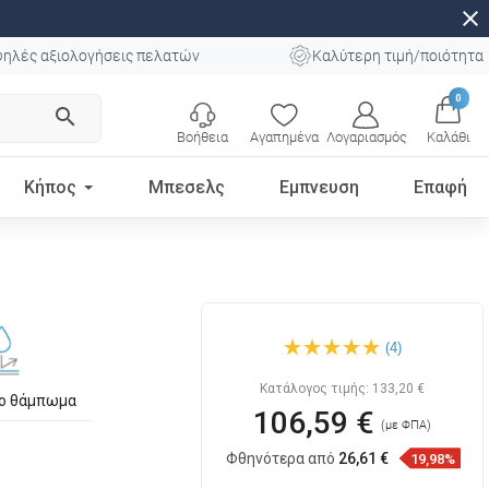
close
ηλές αξιολογήσεις πελατών
Καλύτερη τιμή/ποιότητα
0
search
Βοήθεια
Αγαπημένα
Λογαριασμός
Καλάθι
Κήπος
Μπεσελς
Εμπνευση
Επαφή
Mexen Viki επιτραπέζιος
(4)
νιπτήρας 59 x 40 cm, μαύρο
γυαλιστερό - 21056070
Κατάλογος τιμής:
133,20 €
το θάμπωμα
106,59 €
(με ΦΠΑ)
Φθηνότερα από
26,61 €
19,98%