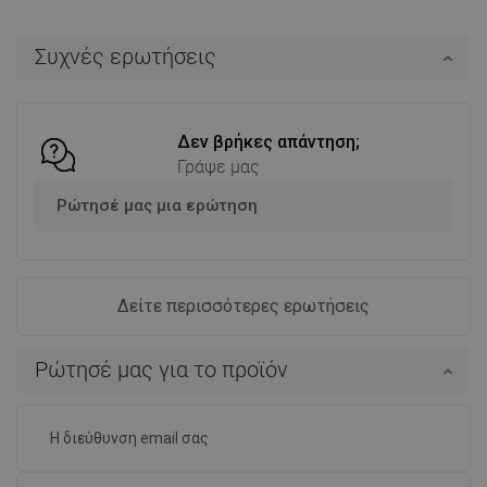
Διαθεσιμότητα:
Σε απόθεμα
Στο καλάθι
Συχνές ερωτήσεις
Σύγκριση
favorite_border
Αγαπημένα
Δεν βρήκες απάντηση;
Γράψε μας
Ρώτησέ μας μια ερώτηση
Δείτε περισσότερες ερωτήσεις
Ρώτησέ μας για το προϊόν