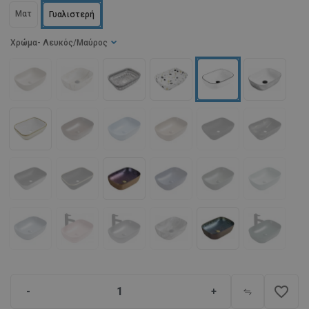
Ματ
Γυαλιστερή
Χρώμα
- Λευκός/Μαύρος
favorite_border
-
+