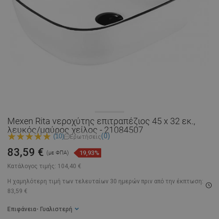
Mexen Rita νεροχύτης επιτραπέζιος 45 x 32 εκ.,
λευκός/μαύρος χείλος - 21084507
(0)
(10)
Ερωτήσεις
83,59 €
19,93%
(με ΦΠΑ)
Κατάλογος τιμής:
104,40 €
Η χαμηλότερη τιμή των τελευταίων 30 ημερών
πριν από την έκπτωση:
83,59 €
Επιφάνεια
- Γυαλιστερή