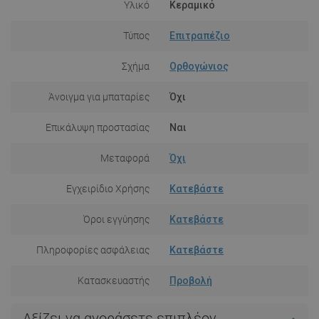
Υλικό
Κεραμικό
Τύπος
Επιτραπέζιο
Σχήμα
Ορθογώνιος
Άνοιγμα για μπαταρίες
Όχι
Επικάλυψη προστασίας
Ναι
Μεταφορά
Όχι
Εγχειρίδιο Χρήσης
Κατεβάστε
Όροι εγγύησης
Κατεβάστε
Πληροφορίες ασφάλειας
Κατεβάστε
Κατασκευαστής
Προβολή
Αξίζει να αγοράσετε επιπλέον