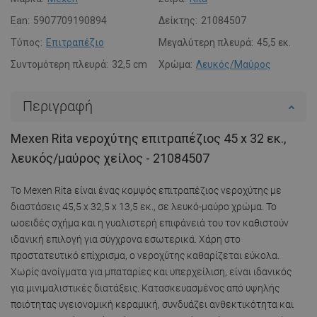
Ean:
5907709190894
Δείκτης:
21084507
Τύπος:
Επιτραπέζιο
Μεγαλύτερη πλευρά:
45,5 εκ.
Συντομότερη πλευρά:
32,5 cm
Χρώμα:
Λευκός/Μαύρος
Περιγραφή
Mexen Rita νεροχύτης επιτραπέζιος 45 x 32 εκ.,
λευκός/μαύρος χείλος - 21084507
Το Mexen Rita είναι ένας κομψός επιτραπέζιος νεροχύτης με
διαστάσεις 45,5 x 32,5 x 13,5 εκ., σε λευκό-μαύρο χρώμα. Το
ωοειδές σχήμα και η γυαλιστερή επιφάνειά του τον καθιστούν
ιδανική επιλογή για σύγχρονα εσωτερικά. Χάρη στο
προστατευτικό επίχρισμα, ο νεροχύτης καθαρίζεται εύκολα.
Χωρίς ανοίγματα για μπαταρίες και υπερχείλιση, είναι ιδανικός
για μινιμαλιστικές διατάξεις. Κατασκευασμένος από υψηλής
ποιότητας υγειονομική κεραμική, συνδυάζει ανθεκτικότητα και