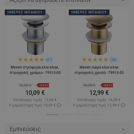
ΗΜΈΡΕΣ ΜΠΆΝΙΟΥ
ΗΜΈΡΕΣ ΜΠΆΝΙΟΥ
(47)
(38)
Mexen στρόφιγγα κλικ-κλακ,
Mexen σώμα κλικ-κλακ
στρογγυλή, χρώμιο - 79910-00
στρογγυλό, χρυσό - 79910-50
12,60 €
16,20 €
-19,92%
-19,81%
10,09 €
12,99 €
Κατάλογος τιμής:
12,60 €
Κατάλογος τιμής:
16,20 €
Η χαμηλότερη τιμή: 10,09 €
Η χαμηλότερη τιμή: 12,99 €
Διαθεσιμότητα:
Σε απόθεμα
Διαθεσιμότητα:
Σε απόθεμα
Στο καλάθι
Στο καλάθι
Εμπνεύσεις
Σύγκριση
favorite_border
Αγαπημένα
Σύγκριση
favorite_border
Αγαπημένα