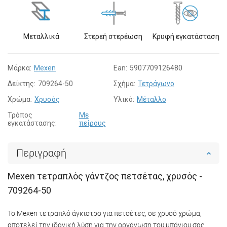
Μεταλλικά
Στερεή στερέωση
Κρυφή εγκατάσταση
Μάρκα:
Mexen
Ean:
5907709126480
Δείκτης:
709264-50
Σχήμα:
Τετράγωνο
Χρώμα:
Χρυσός
Υλικό:
Μέταλλο
Τρόπος
Με
εγκατάστασης:
πείρους
Περιγραφή
Mexen τετραπλός γάντζος πετσέτας, χρυσός -
709264-50
Το Mexen τετραπλό άγκιστρο για πετσέτες, σε χρυσό χρώμα,
αποτελεί την ιδανική λύση για την οργάνωση του μπάνιου σας.