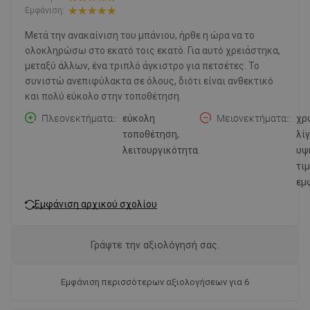
Εμφάνιση:
Μετά την ανακαίνιση του μπάνιου, ήρθε η ώρα να το
ολοκληρώσω στο εκατό τοις εκατό. Για αυτό χρειάστηκα,
μεταξύ άλλων, ένα τριπλό άγκιστρο για πετσέτες. Το
συνιστώ ανεπιφύλακτα σε όλους, διότι είναι ανθεκτικό
και πολύ εύκολο στην τοποθέτηση.
Πλεονεκτήματα:
εύκολη
Μειονεκτήματα:
χρ
τοποθέτηση,
λί
λειτουργικότητα.
υψ
τιμ
εμ
Εμφάνιση αρχικού σχολίου
Γράψτε την αξιολόγησή σας.
Εμφάνιση περισσότερων αξιολογήσεων για 6