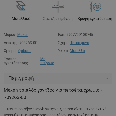
Μεταλλικά
Στερεή στερέωση
Κρυφή εγκατάσταση
Μάρκα:
Mexen
Ean:
5907709108745
Δείκτης:
709263-00
Σχήμα:
Τετράγωνο
Χρώμα:
Χρώμιο
Υλικό:
Μέταλλο
Τρόπος
Με
εγκατάστασης:
πείρους
Περιγραφή
Mexen τριπλός γάντζος για πετσέτα, χρώμιο -
709263-00
Ο Mexen potrójny haczyk na ręcznik, chrom είναι μια εξαιρετική
προσθήκη στο μπάνιο σας, προσφέροντας αντοχή και στυλ.