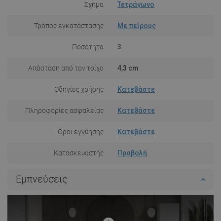
Σχήμα
Τετράγωνο
Τρόπος εγκατάστασης
Με πείρους
Ποσότητα
3
Απόσταση από τον τοίχο
4,3 cm
Οδηγίες χρήσης
Κατεβάστε
Πληροφορίες ασφαλείας
Κατεβάστε
Όροι εγγύησης
Κατεβάστε
Κατασκευαστής
Προβολή
Εμπνεύσεις