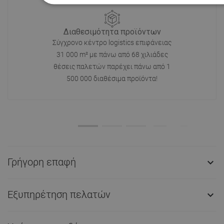
Διαθεσιμότητα προϊόντων
Σύγχρονο κέντρο logistics επιφάνειας
31 000 m² με πάνω από 68 χιλιάδες
θέσεις παλετών παρέχει πάνω από 1
500 000 διαθέσιμα προϊόντα!
Γρήγορη επαφή

Εξυπηρέτηση πελατών
