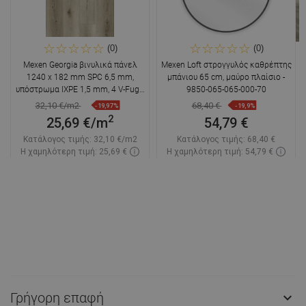
(0)
(0)
Mexen Georgia βινυλικά πάνελ
Mexen Loft στρογγυλός καθρέπτης
1240 x 182 mm SPC 6,5 mm,
μπάνιου 65 cm, μαύρο πλαίσιο -
υπόστρωμα IXPE 1,5 mm, 4 V-Fuga,
9850-065-065-000-70
Δρυς
32,10 €/m2
68,40 €
-19,97%
-19,9%
2
25,69 €/m
54,79 €
Κατάλογος τιμής:
32,10 €/m2
Κατάλογος τιμής:
68,40 €
Η χαμηλότερη τιμή: 25,69 €
Η χαμηλότερη τιμή: 54,79 €
Διαθεσιμότητα:
Σε απόθεμα
Διαθεσιμότητα:
Σε απόθεμα
Στο καλάθι
Στο καλάθι
Σύγκριση
favorite_border
Αγαπημένα
Σύγκριση
favorite_border
Αγαπημένα
Γρήγορη επαφή
