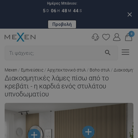
Ημέρες Μπάνιου:
5
06
48
44
D
H
M
S
close
Προβολή
0
search
Mexen
Εμπνεύσεις
Αρχιτεκτονικό στυλ
Boho στυλ
Διακοσμητικ
Διακοσμητικές λάμες πίσω από το
κρεβάτι - η καρδιά ενός στυλάτου
υπνοδωματίου